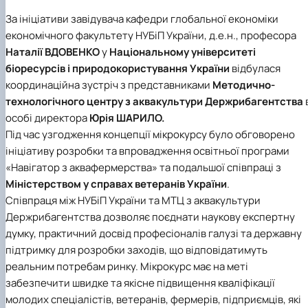
Сторінка аспіранта
За ініціативи завідувача кафедри глобальної економіки
економічного факультету НУБіП України, д.е.н., професора
Наталії ВДОВЕНКО
у
Національному університеті
біоресурсів і природокористування України
відбулася
координаційна зустріч з представниками
Методично-
технологічного центру з аквакультури Держрибагентства
особі директора
Юрія ШАРИЛО.
Під час узгодження концепції мікрокурсу було обговорено
ініціативу розробки та впровадження освітньої програми
«Навігатор з аквафермерства» та подальшої співпраці з
Міністерством у справах ветеранів України
.
Співпраця між НУБіП України та МТЦ з аквакультури
Держрибагентства дозволяє поєднати наукову експертну
думку, практичний досвід професіоналів галузі та державну
підтримку для розробки заходів, що відповідатимуть
реальним потребам ринку. Мікрокурс має на меті
забезпечити швидке та якісне підвищення кваліфікації
молодих спеціалістів, ветеранів, фермерів, підприємців, які