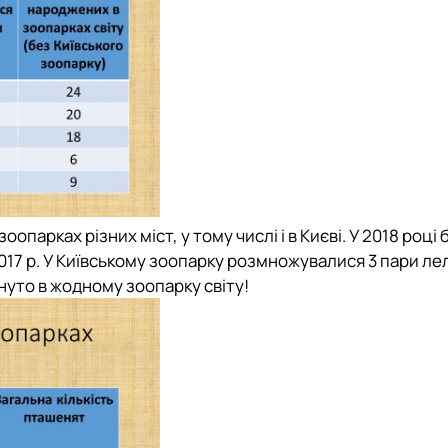
опарках різних міст, у тому числі і в Києві. У 2018 році 
17 р. У Київському зоопарку розмножувалися 3 пари лел
нуто в жодному зоопарку світу!