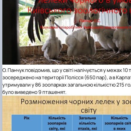
О. Панчук повідомив, що у світі налічується у межах 10 
зосереджено на території Полісся (650 пар), а в Карпат
утримували у 86 зоопарках загальною кількістю 215 го
було виведено 9 пташенят.