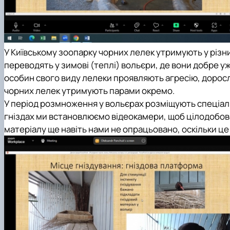
У Київському зоопарку чорних лелек утримують у різних
переводять у зимові (теплі) вольєри, де вони добре у
особин свого виду лелеки проявляють агресію, дорослі
чорних лелек утримують парами окремо.
У період розмноження у вольєрах розміщують спеціальн
гніздах ми встановлюємо відеокамери, щоб цілодобово 
матеріалу ще навіть нами не опрацьовано, оскільки це