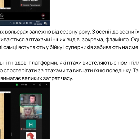
 вольєрах залежно від сезону року. З осені і до весни ї
живаються з птахами інших видів, зокрема, фламінго. Од
 самці вступають у бійку і суперників забивають на сме
і гніздові платформи, які птахи вистеляють сіном і гіл
спостерігати за птахами та вивчати їхню поведінку. Та
 вимагає великих затрат часу.