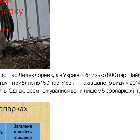
тис. пар Лелек чорних, а в Україні – близько 800 пар. Най
ах – приблизно 150 пар. У світі птахів даного виду у 201
лів. Однак, розмножувалися вони лише у 5 зоопарках і 