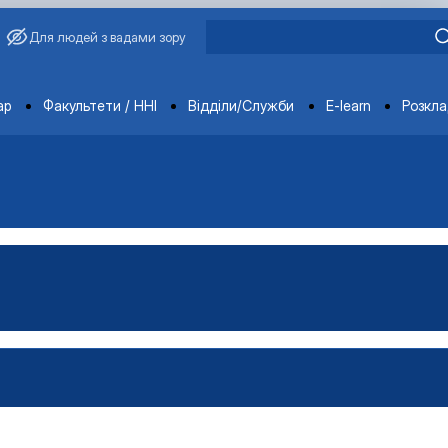
Для людей з вадами зору
ments
ар
Факультети / ННІ
Відділи/Служби
E-learn
Розкл