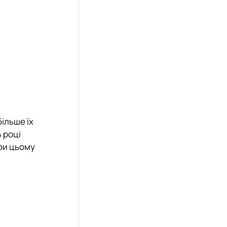
більше їх
4 році
при цьому