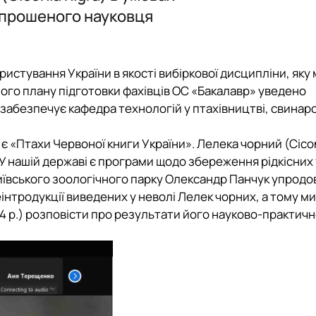
запрошеного науковця
ристування України в якості вибіркової дисципліни, яку
ого плану підготовки фахівців ОС «Бакалавр» уведено
абезпечує кафедра технологій у птахівництві, свинарс
є «Птахи Червоної книги України». Лелека чорний (Ciconi
 У нашій державі є програми щодо збереження рідкісних 
Київського зоологічного парку Олександр Панчук упродо
нтродукції виведених у неволі Лелек чорних, а тому ми
4 р.) розповісти про результати його науково-практичн