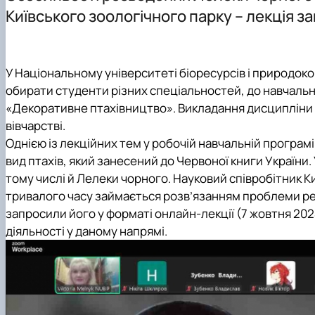
Навчально-науково-виробничі лабораторії
Сертифікатні курси
Наукові гуртки
Київського зоологічного парку – лекція 
Співпраця з роботодавцями
Фотогалерея
Підготовка аспірантів та докторантів
Відеотур кафедрою
Робочі програми
Наукові здобутки кафедри
Практика студентів
У Національному університеті біоресурсів і природоко
обирати студенти різних спеціальностей, до навчальн
«Декоративне птахівництво». Викладання дисципліни з
вівчарстві.
Однією із лекційних тем у робочій навчальній програмі 
вид птахів, який занесений до Червоної книги України.
тому числі й Лелеки чорного. Науковий співробітник 
тривалого часу займається розв’язанням проблеми реі
запросили його у форматі онлайн-лекції (7 жовтня 202
діяльності у даному напрямі.