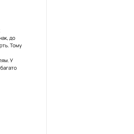
х
нак, до
рть. Тому
лям. У
 багато