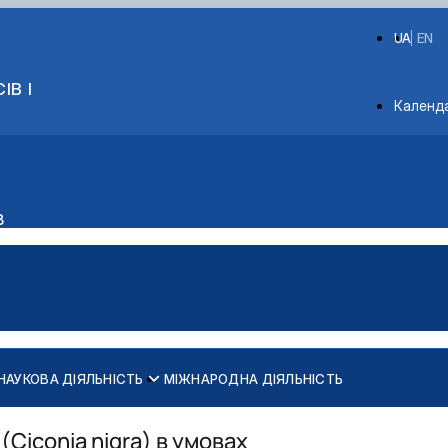
UA
EN
ІВ І
Depart
Календ
в
НАУКОВА ДІЯЛЬНІСТЬ
МІЖНАРОДНА ДІЯЛЬНІСТЬ
Ciconia nigra) в умовах