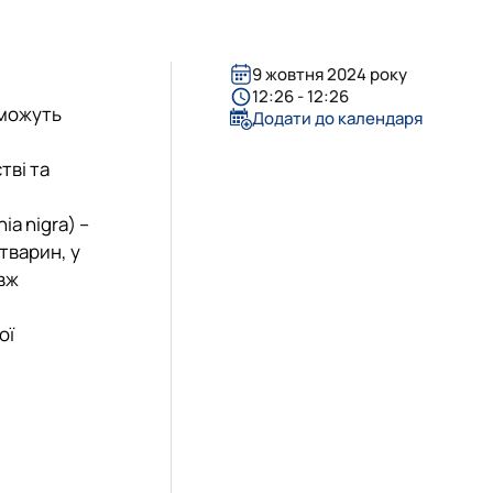
9 жовтня 2024 року
12:26 - 12:26
 можуть
Додати до календаря
тві та
a nigra) –
тварин, у
вж
ої