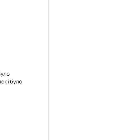
було
ек і було