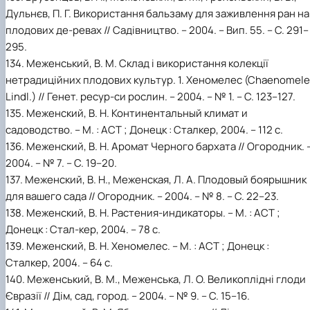
Дульнєв, П. Г. Використання бальзаму для заживлення ран на
плодових де-ревах // Садівництво. – 2004. – Вип. 55. – С. 291–
295.
134. Меженський, В. М. Склад і використання колекції
нетрадиційних плодових культур. 1. Хеномелес (Сhaenomel
Lindl.) // Генет. ресур-си рослин. – 2004. – № 1. – С. 123–127.
135. Меженский, В. Н. Континентальный климат и
садоводство. – М. : АСТ ; Донецк : Сталкер, 2004. – 112 с.
136. Меженский, В. Н. Аромат Черного бархата // Огородник. 
2004. – № 7. – С. 19–20.
137. Меженский, В. Н., Меженская, Л. А. Плодовый боярышник
для вашего сада // Огородник. – 2004. – № 8. – С. 22–23.
138. Меженский, В. Н. Растения-индикаторы. – М. : АСТ ;
Донецк : Стал-кер, 2004. – 78 с.
139. Меженский, В. Н. Хеномелес. – М. : АСТ ; Донецк :
Сталкер, 2004. – 64 с.
140. Меженський, В. М., Меженська, Л. О. Великоплідні глоди
Євразії // Дім, сад, город. – 2004. – № 9. – С. 15–16.