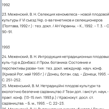
1992
23. Меженский, В. Н. Селекция хеномелеса – новой плодово
культуры // VI съезд Укр. о-ва генетиков и селекционеров
(Полтава, 1992 г.) : тез. докл. / АН Украины. – К., 1992. – Т. 3. – С
90–91.
1993
24. Меженский, В. Н. Интродукция нетрадиционных плодовы
куль-тур в Донбасс // Пром. ботаника: Состояние и
перспективы разви-тия : тез. докл. междунар. науч. конф.
(Кривой Рог, май 1993 г.) / Донец. ботан. сад. – Донецк, 1993. 
С. 251–252.
25. Меженський, В. М. Нетрадиційні плодові культури та
екологічно безпечне садівництво // Тези доп. і виступ. наук.-
практ. конф. (13–15 лип. 1993 р.) / Краснокут. досл. ст.
садівництва. – Б. м., 1993. – С. 22–23.