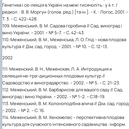
Генетика і се-лекція в Україні на межі тисячоліть : у 4 т. /
редкол. : В. В. Моргун (голов. ред.) [та ін.]. – К. : Логос, 2001. –
Т. 3. – С. 422–428.
109. Меженський, В. М. Садова горобина // Сад, виноград і
вино України. – 2001. – № 5–7. – С. 42–43.
110. Меженський, В. М., Меженська, Л. О. Глід – нова плодова
культура // Дім, сад, город. – 2001. – № 10. – С. 12–13.
2002
111. Меженский, В. Н., Меженская, Л. А. Интродукция и
селекция не-тра¬диционных плодовых культур //
Садоводство и виноградарство. – 2002. – № 5. – С. 21–23.
112. Меженський, В. М. Барбарисові для вашого саду // Сад,
виноград і вино України. – 2002. – № 1–2. – С.18–19.
113. Меженський, В. М. Колоноподібна алича // Дім, сад, город
– 2002. – № 2. – С. 16.
114. Меженський, В. М. Хеномелес – перспективна плодова
культура для сучасного інтенсивного садівництва : інформ.