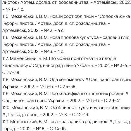
листок / Артем. дослід. ст. розсадництва. – Артемівськ, 2002.
– № 1 – 4 с.
115. Меженський, В. М. Новий сорт обліпихи – “Солодка жінка 
інформ. листок / Артем. дослід. ст. розсадництва. –
Артемівськ, 2002. – № 2. – 4 с.
116. Меженський, В. М. Нова плодова культура – садовий глід 
інформ. листок / Артем. дослід. ст. розсадництва. –
Артемівськ, 2002. – № 3. – 4 с.
117. Меженський, В. М. Що можна приготувати з плодів
хеномелесу // Сад, виноград і вино України. – 2002. – № 3–4. 
С. 37–38.
118. Меженський, В. М. Ода хеномелесу // Сад, виноград і вин
України. – 2002. – № 5–6. – С. 36–38.
119. Меженський, В. М. Про класифікацію плодових рослин //
Сад, вино-град і вино України. – 2002. – № 5–6. – С. 39–41.
120. Меженський, В. М. Особливості культивування обліпихи
// Дім, сад, город. – 2002. – № 8. – С. 12–13.
121. Меженський, В. М. Ірга – чагарник з родзинкою // Дім, сад,
город. – 2002. – № 8. – С. 14–15.