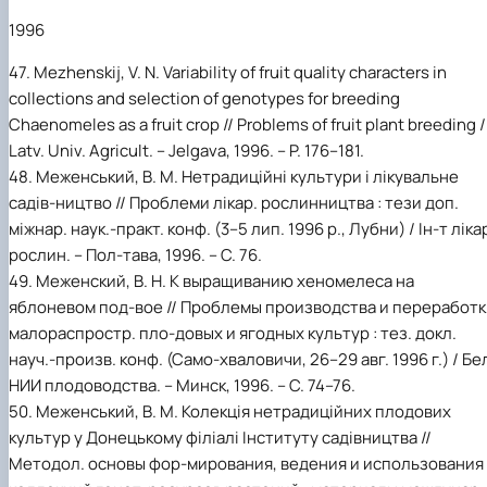
1996
47. Mezhenskij, V. N. Variability of fruit quality characters in
collections and selection of genotypes for breeding
Chaenomeles as a fruit crop // Problems of fruit plant breeding /
Latv. Univ. Agricult. – Jelgava, 1996. – P. 176–181.
48. Меженський, В. М. Нетрадиційні культури і лікувальне
садів-ництво // Проблеми лікар. рослинництва : тези доп.
міжнар. наук.-практ. конф. (3–5 лип. 1996 р., Лубни) / Ін-т ліка
рослин. – Пол-тава, 1996. – С. 76.
49. Меженский, В. Н. К выращиванию хеномелеса на
яблоневом под-вое // Проблемы производства и переработк
малораспростр. пло-довых и ягодных культур : тез. докл.
науч.-произв. конф. (Само-хваловичи, 26–29 авг. 1996 г.) / Бе
НИИ плодоводства. – Минск, 1996. – С. 74–76.
50. Меженський, В. М. Колекція нетрадиційних плодових
культур у Донецькому філіалі Інституту садівництва //
Методол. основы фор-мирования, ведения и использования