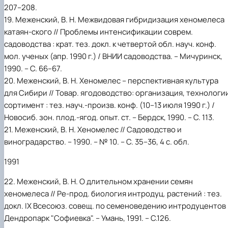
207–208.
19. Меженский, В. Н. Межвидовая гибридизация хеномелеса
катаян-ского // Проблемы интенсификации соврем.
садоводства : крат. тез. докл. к четвертой обл. науч. конф.
мол. ученых (апр. 1990 г.) / ВНИИ садоводства. – Мичуринск,
1990. – С. 66–67.
20. Меженский, В. Н. Хеномелес – перспективная культура
для Сибири // Товар. ягодоводство: организация, технологи
сортимент : тез. науч.-произв. конф. (10–13 июля 1990 г.) /
Новосиб. зон. плод.-ягод. опыт. ст. – Бердск, 1990. – С. 113.
21. Меженский, В. Н. Хеномелес // Садоводство и
виноградарство. – 1990. – № 10. – С. 35–36, 4 с. обл.
1991
22. Меженский, В. Н. О длительном хранении семян
хеномелеса // Ре-прод. биология интродуц. растений : тез.
докл. IX Всесоюз. совещ. по семеноведению интродуцентов 
Дендропарк "Софиевка". – Умань, 1991. – С.126.