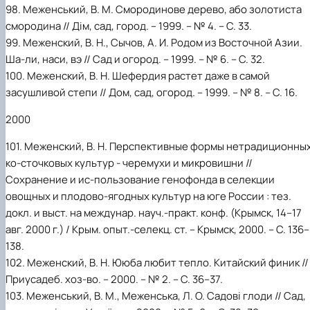
98. Меженський, В. М. Смородинове дерево, або золотиста
смородина // Дім, сад, город. – 1999. – № 4. – С. 33.
99. Меженский, В. Н., Сычов, А. И. Родом из Восточной Азии.
Ша-ли, наси, вэ // Сад и огород. – 1999. – № 6. – С. 32.
100. Меженский, В. Н. Шефердия растет даже в самой
засушливой степи // Дом, сад, огород. – 1999. – № 8. – С. 16.
2000
101. Меженский, В. Н. Перспективные формы нетрадиционны
ко-сточковых культур - черемухи и микровишни //
Сохранение и ис-пользование генофонда в селекции
овощных и плодово-ягодных культур на юге России : тез.
докл. и выст. на междунар. науч.-практ. конф. (Крымск, 14–17
авг. 2000 г.) / Крым. опыт.-селекц. ст. – Крымск, 2000. – С. 136–
138.
102. Меженский, В. Н. Ююба любит тепло. Китайский финик //
Приусадеб. хоз-во. – 2000. – № 2. – С. 36–37.
103. Меженський, В. М., Меженська, Л. О. Садові глоди // Сад,