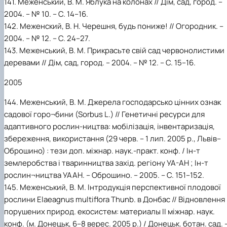
141. Меженський, В. М. Яблука на колонах // Дім, сад, город. –
2004. – № 10. – С. 14–16.
142. Меженский, В. Н. Черешня, будь пониже! // Огородник. –
2004. – № 12. – С. 24–27.
143. Меженський, В. М. Прикрасьте свій сад червонолистими
деревами // Дім, сад, город. – 2004. – № 12. – С. 15–16.
2005
144. Меженський, В. М. Джерела господарсько цінних ознак
садової горо¬бини (Sorbus L.) // Генетичні ресурси для
адаптивного рослин-ництва: мобілізація, інвентаризація,
збереження, використання (29 черв. – 1 лип. 2005 р., Львів–
Оброшино) : тези доп. міжнар. наук.-практ. конф. / Ін-т
землеробства і тваринництва захід. регіону УА-АН ; Ін-т
рослин¬ництва УААН. – Оброшино. – 2005. – С. 151–152.
145. Меженський, В. М. Інтродукція перспективної плодової
рослини Elaeagnus multiflora Thunb. в Донбас // Відновлення
порушених природ. екосистем: материалы II міжнар. наук.
конф. (м. Донецьк, 6–8 верес. 2005 р.) / Донецьк. ботан. сад. 