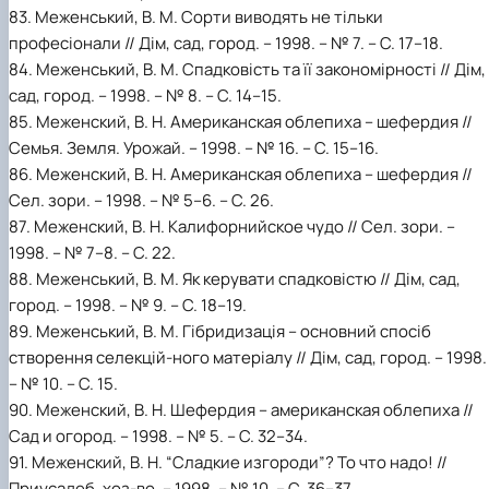
83. Меженський, В. М. Сорти виводять не тільки
професіонали // Дім, сад, город. – 1998. – № 7. – С. 17–18.
84. Меженський, В. М. Спадковість та її закономірності // Дім,
сад, город. – 1998. – № 8. – С. 14–15.
85. Меженский, В. Н. Aмериканская облепиха – шефердия //
Семья. Земля. Урожай. – 1998. – № 16. – С. 15–16.
86. Меженский, В. Н. Американская облепиха – шефердия //
Сел. зори. – 1998. – № 5–6. – С. 26.
87. Меженский, В. Н. Калифорнийское чудо // Сел. зори. –
1998. – № 7–8. – С. 22.
88. Меженський, В. М. Як керувати спадковістю // Дім, сад,
город. – 1998. – № 9. – С. 18–19.
89. Меженський, В. М. Гібридизація – основний спосіб
створення селекцій-ного матеріалу // Дім, сад, город. – 1998.
– № 10. – С. 15.
90. Меженский, В. Н. Шефердия – американская облепиха //
Сад и огород. – 1998. – № 5. – С. 32–34.
91. Меженский, В. Н. “Сладкие изгороди”? То что надо! //
Приусадеб. хоз-во. – 1998. – № 10. – С. 36–37.