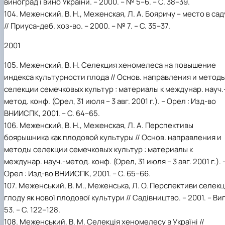
виноград і вино України. – 2000. – № 5–6. – С. 38–39.
104. Меженский, В. Н., Меженская, Л. А. Бояричу – место в сад
// Приуса-деб. хоз-во. – 2000. – № 7. – С. 35–37.
2001
105. Меженский, В. Н. Селекция хеномелеса на повышение
индекса культурности плода // Основ. направления и метод
селекции семечковых культур : материалы к междунар. науч.
метод. конф. (Орел, 31 июля – 3 авг. 2001 г.). – Орел : Изд-во
ВНИИСПК, 2001. – С. 64–65.
106. Меженский, В. Н., Меженская, Л. А. Перспективы
боярышника как плодовой культуры // Основ. направления и
методы селекции семечковых культур : материалы к
междунар. науч.-метод. конф. (Орел, 31 июля – 3 авг. 2001 г.). 
Орел : Изд-во ВНИИСПК, 2001. – C. 65–66.
107. Меженський, В. М., Меженська, Л. О. Перспективи селекці
глоду як нової плодової культури // Садівництво. – 2001. – Вип
53. – С. 122–128.
108. Меженський, В. М. Селекція хеномелесу в Україні //