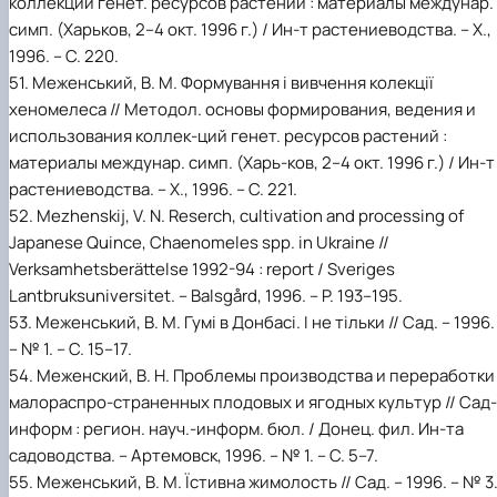
коллекций генет. ресурсов растений : материалы междунар.
симп. (Харьков, 2–4 окт. 1996 г.) / Ин-т растениеводства. – Х.,
1996. – С. 220.
51. Меженський, В. М. Формування і вивчення колекції
хеномелеса // Методол. основы формирования, ведения и
использования коллек-ций генет. ресурсов растений :
материалы междунар. симп. (Харь-ков, 2–4 окт. 1996 г.) / Ин-т
растениеводства. – Х., 1996. – С. 221.
52. Mezhenskij, V. N. Reserch, cultivation and processing of
Japanese Quince, Chaenomeles spp. in Ukraine //
Verksamhetsberättelse 1992-94 : report / Sveriges
Lantbruksuniversitet. – Balsgård, 1996. – P. 193–195.
53. Меженський, В. М. Гумі в Донбасі. І не тільки // Сад. – 1996.
– № 1. – С. 15–17.
54. Меженский, В. Н. Проблемы производства и переработки
малораспро-страненных плодовых и ягодных культур // Сад-
информ : регион. науч.-информ. бюл. / Донец. фил. Ин-та
садоводства. – Артемовск, 1996. – № 1. – С. 5–7.
55. Меженський, В. М. Їстивна жимолость // Сад. – 1996. – № 3