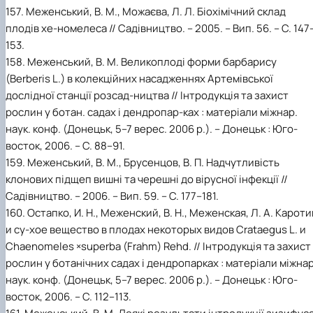
157. Меженський, В. М., Можаєва, Л. Л. Біохімічний склад
плодів хе-номелеса // Садівництво. – 2005. – Вип. 56. – С. 147
153.
158. Меженський, В. М. Великоплоді форми барбарису
(Berberis L.) в колекційних насадженнях Артемівської
дослідної станції розсад-ництва // Інтродукція та захист
рослин у ботан. садах і дендропар-ках : матеріали міжнар.
наук. конф. (Донецьк, 5–7 верес. 2006 р.). – Донецьк : Юго-
восток, 2006. – С. 88–91.
159. Меженський, В. М., Брусенцов, В. П. Надчутливість
клонових підщеп вишні та черешні до вірусної інфекції //
Садівництво. – 2006. – Вип. 59. – C. 177–181.
160. Остапко, И. Н., Меженский, В. Н., Меженская, Л. А. Кароти
и су-хое вещество в плодах некоторых видов Crataegus L. и
Chaenomeles ×superba (Frahm) Rehd. // Інтродукція та захист
рослин у ботанічних садах і дендропарках : матеріали міжнар
наук. конф. (Донецьк, 5–7 верес. 2006 р.). – Донецьк : Юго-
восток, 2006. – С. 112–113.