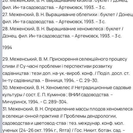
26. Меженский, В. Н. Выращивание кизила : буклет / Донец.
фил. Ин-та садоводства. – Артемовск, 1993. – 3 с.
27. Меженский, В. Н. Выращивание облепихи : буклет / Донец
фил. Ин-та садоводства. – Артемовск, 1993. – 3 с.
28. Меженский, В. Н. Выращивание хеномелеса : буклет /
Донец. фил. Ин-та садоводства. – Артемовск, 1993. – 3 с.
1994
29. Меженський, В. М. Прискорення селекційного процесу
сливи // Су-часні проблеми і перспективи розвитку
садівництва : тези доп. на-ук.-вироб. конф. / Поділ. досл. ст.
Ін-ту садівництва. – Вінниця, 1994. – С. 29–30.
30. Меженский, В. Н. Хеномелес // Нетрадиционные садовые
культуры / сост. Е. П. Куминов ; ВНИИ садоводства. –
Мичуринск, 1994. – С. 289–304.
31. Меженский, В. Н. Определение массы плодов хеномелеса
в селекци-онной практике // Проблемы дендрологии,
садоводства и цветовод-ства : тез. междунар. конф. мол.
ученых (24–26 окт. 1994 г., Ялта) / Гос. Никит. ботан. сад. –