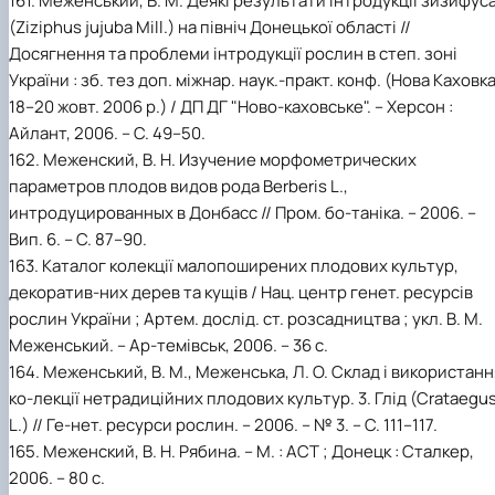
161. Меженський, В. М. Деякі результати інтродукції зизифус
(Ziziphus jujuba Mill.) на північ Донецької області //
Досягнення та проблеми інтродукції рослин в степ. зоні
України : зб. тез доп. міжнар. наук.-практ. конф. (Нова Каховка
18–20 жовт. 2006 р.) / ДП ДГ "Ново-каховське". – Херсон :
Айлант, 2006. – С. 49–50.
162. Меженский, В. Н. Изучение морфометрических
параметров плодов видов рода Berberis L.,
интродуцированных в Донбасс // Пром. бо-таніка. – 2006. –
Вип. 6. – С. 87–90.
163. Каталог колекції малопоширених плодових культур,
декоратив-них дерев та кущів / Нац. центр генет. ресурсів
рослин України ; Артем. дослід. ст. розсадництва ; укл. В. М.
Меженський. – Ар-темівськ, 2006. – 36 с.
164. Меженський, В. М., Меженська, Л. О. Склад і використанн
ко-лекції нетрадиційних плодових культур. 3. Глід (Crataegu
L.) // Ге-нет. ресурси рослин. – 2006. – № 3. – С. 111–117.
165. Меженский, В. Н. Рябина. – М. : АСТ ; Донецк : Сталкер,
2006. – 80 с.