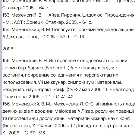
152. Меженский, В. Н. Барбарис. Магония. – М. : АСТ ; Донецк :
Сталкер, 2005. – 64 с.
153. Меженский, В. Н. Айва. Пирония. Цидолюс. Пироцидония
– М. : АСТ ; Донецк : Сталкер, 2005. – 64 с.
154. Меженський, В. М. Поласуйте горіхами ведмежої ліщини
// Дім, сад, город. – 2005. – № 9. – С. 16.
2006
155. Меженский, В. Н. Интересные в плодовом отношении
формы бар-бариса (Berberis L.) // Нетрадиц. и редкие
растения, природные со-единения и перспективы их
использования. VII междунар. симпо-зиум : материалы.
междунар. науч.-практ. конф. (24–27 мая 2006 г.). – Белгород 
Политерра, 2006. – Т. 1. – С. 41–42.
156. Меженський, В. М., Меженська, Л. О. С-вітамінність плод
деяких видів підродини Maloideae // Лікар. рослини: традиції
та перспекти-ви досліджень : матеріали міжнар. наук. конф.
(Березоточа, 12–14 лип. 2006 р.) / Дослід. ст. лікар. рослин. –
К., 2006. – С. 311–313.