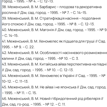
город. – 1995. – № 4. – С. 12–13.
38. Меженський, В. М. Барбарис – плодова та декоративна
рослина // Дім, сад, город. – 1995. – № 7. – C. 14–15.
39. Меженський, В. М. Стратифікація насіння – подолання
його спокою // Дім, сад, город. – 1995. – № 8. – С. 12–13.
40. Меженський, В. М. Магонія // Дім, сад, город. – 1995. – № 9
– C. 14–15.
41. Меженський, В. М. Хеномелес як підщепа для груші // Сад. 
1995. – № 9. – С. 22.
42. Меженський, В. М. Особливості насіннєвого розмноженн
калини // Дім, сад, город. – 1995. –№ 10. – С. 3.
43. Меженський, В. М. Китайська айва перспективна на півдні
// Дім, сад, город. – 1995. – № 10. – C. 12–13.
44. Меженський, В. М. Хеномелес в Україні // Сад. – 1995. – №
10–12. – C. 11–13.
45. Меженський, В. М. Не айва і не японська // Дім, сад, город.
– 1995. – № 11. – C. 15.
46. Меженський, В. М. Новий гібридогенний рід рібелярія //
Дім, сад, го-род. – 1995. – № 12. – C. 11.