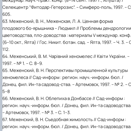
междунар. науч.-практ. конф. (8–14 сент. 1997 г., Алушта) /
Селекцентр “Фитодар-Гетерозис”. – Симферо-поль, 1997. – С
605.
63. Меженский, В. Н., Меженская, Л. А. Ценная форма
плодового бо-ярышника – Людмил // Проблемы дендрологии
цветоводства, пло-доводства : материалы V междунар. конф
(6–10 окт., Ялта) / Гос. Никит. ботан. сад. – Ялта, 1997. – Ч. 3. – 
112.
64. Меженський, В. М. Чарівний хеномелес // Квіти України. –
1997. – № 1. – С. 8–9.
65. Меженский, В. Н. Перспективы промышленной культуры
хеномелеса // Сад-информ : регион. науч.-информ. бюл. /
Донец. фил. Ин-та садовод-ства. – Артемовск, 1997. – № 2. – С
5–8
66. Меженский, В. Н. Облепиха в Донбассе // Сад-информ :
регион. науч.-информ. бюл. / Донец. фил. Ин-та садоводства
– Артемовск, 1997. – № 3. – С. 1–3.
67. Меженский, В. Н. Съедобная жимолость // Сад-информ :
регион. науч.-информ. бюл. / Донец. фил. Ин-та садоводства