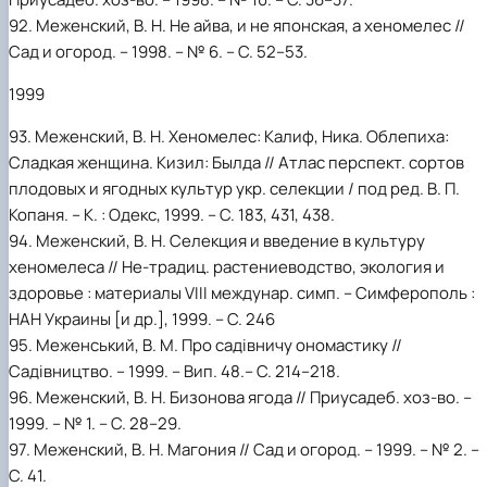
92. Меженский, В. Н. Не айва, и не японская, а хеномелес //
Сад и огород. – 1998. – № 6. – С. 52–53.
1999
93. Меженский, В. Н. Хеномелес: Калиф, Ника. Облепиха:
Сладкая женщина. Кизил: Былда // Атлас перспект. сортов
плодовых и ягодных культур укр. селекции / под ред. В. П.
Копаня. – К. : Одекс, 1999. – С. 183, 431, 438.
94. Меженский, В. Н. Селекция и введение в культуру
хеномелеса // Не-традиц. растениеводство, экология и
здоровье : материалы VIII междунар. симп. – Симферополь :
НАН Украины [и др.], 1999. – С. 246
95. Меженський, В. М. Про садівничу ономастику //
Садівництво. – 1999. – Вип. 48.– С. 214–218.
96. Меженский, В. Н. Бизонова ягода // Приусадеб. хоз-во. –
1999. – № 1. – С. 28–29.
97. Меженский, В. Н. Магония // Сад и огород. – 1999. – № 2. –
С. 41.