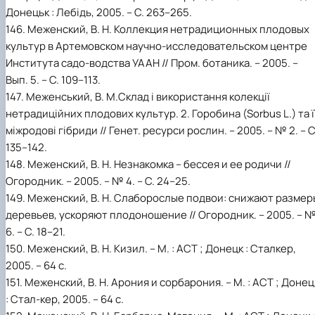
Донецьк : Лебідь, 2005. – С. 263–265.
146. Меженский, В. Н. Коллекция нетрадиционных плодовых
культур в Артемовском научно-исследовательском центре
Института садо-водства УААН // Пром. ботаника. – 2005. –
Вып. 5. – С. 109–113.
147. Меженський, В. М.Склад і використання колекції
нетрадиційних плодових культур. 2. Горобина (Sorbus L.) та ї
міжродові гібриди // Генет. ресурси рослин. – 2005. – № 2. – С
135–142.
148. Меженский, В. Н. Незнакомка – бессея и ее родичи //
Огородник. – 2005. – № 4. – С. 24–25.
149. Меженский, В. Н. Слаборослые подвои: снижают размер
деревьев, ускоряют плодоношение // Огородник. – 2005. – 
6. – С. 18–21.
150. Меженский, В. Н. Кизил. – М. : АСТ ; Донецк : Сталкер,
2005. – 64 с.
151. Меженский, В. Н. Арония и сорбарония. – М. : АСТ ; Донец
: Стал-кер, 2005. – 64 с.