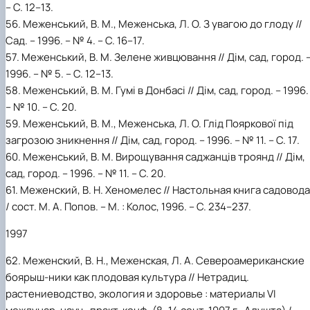
– С. 12–13.
56. Меженський, В. М., Меженська, Л. О. З увагою до глоду //
Сад. – 1996. – № 4. – С. 16–17.
57. Меженський, В. М. Зелене живцювання // Дім, сад, город. 
1996. – № 5. – С. 12–13.
58. Меженський, В. М. Гумі в Донбасі // Дім, сад, город. – 1996.
– № 10. – С. 20.
59. Меженський, В. М., Меженська, Л. О. Глід Пояркової під
загрозою зникнення // Дім, сад, город. – 1996. – № 11. – C. 17.
60. Меженський, В. М. Вирощування саджанців троянд // Дім,
сад, город. – 1996. – № 11. – C. 20.
61. Меженский, В. Н. Хеномелес // Настольная книга садовода
/ сост. М. А. Попов. – М. : Колос, 1996. – С. 234–237.
1997
62. Меженский, В. Н., Меженская, Л. А. Североамериканские
боярыш-ники как плодовая культура // Нетрадиц.
растениеводство, экология и здоровье : материалы VI