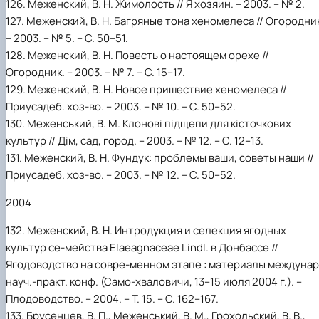
126. Меженский, В. Н. Жимолость // Я хозяин. – 2003. – № 2.
127. Меженский, В. Н. Багряные тона хеномелеса // Огородни
– 2003. – № 5. – С. 50–51.
128. Меженский, В. Н. Повесть о настоящем орехе //
Огородник. – 2003. – № 7. – С. 15–17.
129. Меженский, В. Н. Новое пришествие хеномелеса //
Приусадеб. хоз-во. – 2003. – № 10. – С. 50–52.
130. Меженський, В. М. Клонові підщепи для кісточкових
культур // Дім, сад, город. – 2003. – № 12. – С. 12–13.
131. Меженский, В. Н. Фундук: проблемы ваши, советы наши //
Приусадеб. хоз-во. – 2003. – № 12. – С. 50–52.
2004
132. Меженский, В. Н. Интродукция и селекция ягодных
культур се-мейства Elaeagnaceae Lindl. в Донбассе //
Ягодоводство на совре-менном этапе : материалы междунар
науч.-практ. конф. (Само-хваловичи, 13–15 июля 2004 г.). –
Плодоводство. – 2004. – Т. 15. – С. 162–167.
133. Брусенцев, В. П., Меженський, В. М., Грохольский, В. В.,