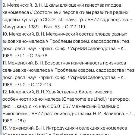
9. Меженский, В. Н. Шкалы для оценки качества плодов
хеномелеса // Состояние и перспективы развития редких
садовых культур в СССР : сб. науч. тр. / ВНИИ садоводства. –
Мичуринск, 1989. – Вып. 53. – С. 117–119.
10. Меженский, В. Н. Механический состав плодов разных
видов хено-мелеса // Проблемы соврем. садоводства : тез.
докл. респ. науч.-практ. конф. / УкрНИИ садоводства. – К.,
1989. – Ч. 1. – С. 75–76.
11. Меженский, В. Н. Возрастная изменчивость признаков
сеянцев хе-номелеса // Проблемы соврем. садоводства : тез
докл. респ. науч.-практ. конф. / УкрНИИ садоводства. – К.,
1989. – Ч. 2. – С. 112–113.
12. Меженский, В. Н. Хозяйственно-биологические
особенности хено-мелеса (Chaenomeles Lindl.) : автореф.
дис. ... канд. с.-х. наук. 06.01.05 / Меженский Владимир
Николаевич ; ВНИИ растениевод-ства им. Н. И. Вавилова. – Л.,
1989. – 18 с.
13. Меженский, В. Н. Интродукция и селекция хеномелеса