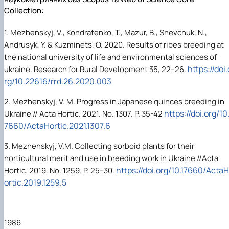
Нагородження гуртка
Collection:
Захист дипломних робіт магістрів-
гуртківців
1. Mezhenskyj, V., Kondratenko, T., Mazur, B., Shevchuk, N.,
Участь гуртківців у І турі Всеукраїнського
Andrusyk, Y. & Kuzminets, O. 2020. Results of ribes breeding at
конкурсу студентських наукових робіт…
the national university of life and environmental sciences of
Участь гуртківців у всеукраїнських та
https://doi.
ukraine. Research for Rural Development 35, 22–26.
міжнародних наукових заходах
Публікаційна (наукова) активність
rg/10.22616/rrd.26.2020.003
гуртківців
2. Mezhenskyj, V. M. Progress in Japanese quinces breeding in
Стратегія розвитку студентського науковог
гуртка
https://doi.org/10.
Ukraine // Acta Hortic. 2021. No. 1307. P. 35-42
Інстаграм сторінка гуртка
7660/ActaHortic.2021.1307.6
Стара сторінка гуртка
Керівники гуртка
3. Mezhenskyj, V.M. Collecting sorboid plants for their
horticultural merit and use in breeding work in Ukraine //Acta
https://doi.org/10.17660/ActaH
Hortic. 2019. No. 1259. P. 25–30.
ortic.2019.1259.5
1986