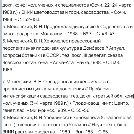
докл. конф. мол. ученых и специалистов (Сочи, 22–24 марта
1988 г.) / ВНИИ цветоводства и горн. садоводства. – Сочи,
1988. – С. 152–153.
5. Меженский, В. Н. Продолжаем дискуссию // Садоводство и
вино-градарство Молдавии. – 1988. – № 7. – С. 46–47.
6. Меженский, В. Н. Хеномелес превосходный –
перспективная плодо-вая культура в Донбассе // Актуал.
вопросы ботаники в СССР : тез. докл. III делегат. съезда
Всесоюз. ботан. о-ва. – Алма-Ата : Наука, 1988. – С. 538.
1989
7. Меженский, В. Н. О возделывании хеномелеса с
прерывистым цик-лом плодоношения // Проблемы
интенсификации садоводства : тез. докл. к третьей обл. кон
мол. ученых (3–4 марта 1989 г.) / Плодо-овощ. ин-т ; Центр.
генет. лаб. – Мичуринск, 1989. – С. 55–56.
8. Меженский, В. Н. Урожайность хеномелеса (Chaenomeles
Lindl.) в условиях юго-востока Украины // Науч.-техн. бюл.
ВНИИ растени-еводства. – 1989. – Вып. 188. – С.65.