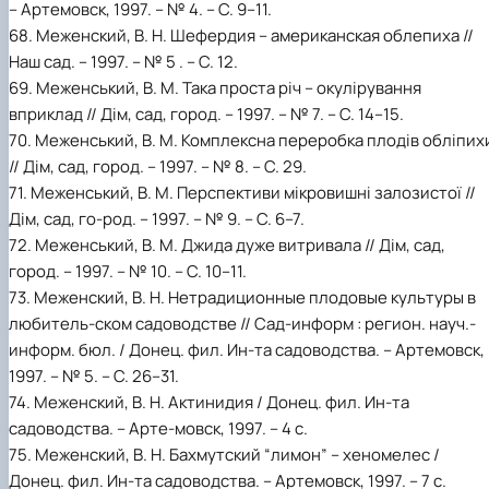
– Артемовск, 1997. – № 4. – С. 9–11.
68. Меженский, В. Н. Шефердия – американская облепиха //
Наш сад. – 1997. – № 5 . – C. 12.
69. Меженський, В. М. Така проста річ – окулірування
вприклад // Дім, сад, город. – 1997. – № 7. – С. 14–15.
70. Меженський, В. М. Комплексна переробка плодів обліпих
// Дім, сад, город. – 1997. – № 8. – С. 29.
71. Меженський, В. М. Перспективи мікровишні залозистої //
Дім, сад, го-род. – 1997. – № 9. – С. 6–7.
72. Меженський, В. М. Джида дуже витривала // Дім, сад,
город. – 1997. – № 10. – С. 10–11.
73. Меженский, В. Н. Нетрадиционные плодовые культуры в
любитель-ском садоводстве // Сад-информ : регион. науч.-
информ. бюл. / Донец. фил. Ин-та садоводства. – Артемовск,
1997. – № 5. – С. 26–31.
74. Меженский, В. Н. Актинидия / Донец. фил. Ин-та
садоводства. – Арте-мовск, 1997. – 4 с.
75. Меженский, В. Н. Бахмутский “лимон” – хеномелес /
Донец. фил. Ин-та садоводства. – Артемовск, 1997. – 7 с.