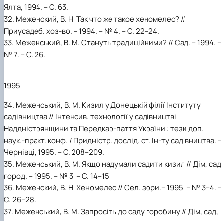
Ялта, 1994. – С. 63.
32. Меженский, В. Н. Так что же такое хеномелес? //
Приусадеб. хоз-во. – 1994. – № 4. – С. 22–24.
33. Меженський, В. М. Стануть традиційними? // Сад. – 1994. –
№ 7. – С. 26.
1995
34. Меженський, В. М. Кизил у Донецькій філії Інституту
садівництва // Інтенсив. технології у садівництві
Наддністрянщини та Передкар-паття України : тези доп.
наук.-практ. конф. / Придністр. дослід. ст. Ін-ту садівництва. 
Чернівці, 1995. – С. 208–209.
35. Меженський, В. М. Якщо надумали садити кизил // Дім, сад
город. – 1995. – № 3. – С. 14–15.
36. Меженский, В. Н. Хеномелес // Сел. зори.– 1995. – № 3–4. 
С. 26–28.
37. Меженський, В. М. Запросіть до саду горобину // Дім, сад,