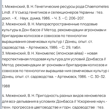
1. Меженский, В. Н. Генетические ресурсы рода Chaenomeles
Lindl. // V съезд генетиков и селекционеров Украины : тез.
докл. – К. : Наук. думка, 1986. – Ч. 3. – С. 206–207.
2. Меженский, В. Н. Малораспространенные плодовые
культуры в Дон-бассе // Метод. рекомендации агрономам и
бригадирам колхозов и совхозов по технологии
выращивания семечковых культур / Донец. опыт. ст.
садоводства. – Артемовск, 1986. – С. 29, табл.
3. Меженский, В. Н. Хеномелес (японская айва) – новая
перспективная плодовая культура для условий Донбасса //
Метод. рекомендации аг-рономам и бригадирам колхозов и
совхозов по технологии выращива-ния семечковых культур 
Донец. опыт. ст. садоводства. – Артемовск, 1986. – C. 30–32.
1988
4. Меженский, В. Н. Пригодность разных видов хеномелеса
для воз-делывания в условиях Донбасса // Ускорение науч.-
техн. прогресса в цветоводстве и горн. садоводстве : тез.