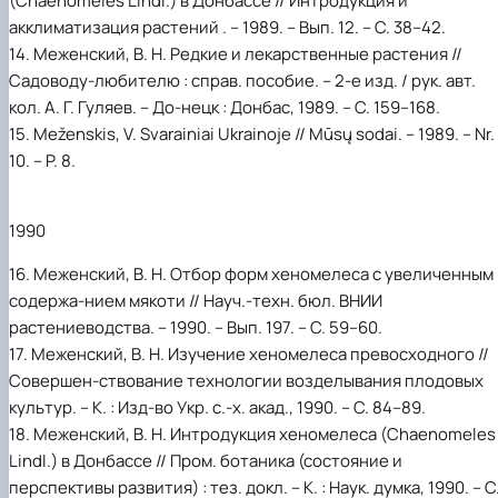
(Chaenomeles Lindl.) в Донбассе // Интродукция и
акклиматизация растений . – 1989. – Вып. 12. – С. 38–42.
14. Меженский, В. Н. Редкие и лекарственные растения //
Садоводу-любителю : справ. пособие. – 2-е изд. / рук. авт.
кол. А. Г. Гуляев. – До-нецк : Донбас, 1989. – С. 159–168.
15. Meženskis, V. Svarainiai Ukrainoje // Mūsų sodai. – 1989. – Nr.
10. – P. 8.
1990
16. Меженский, В. Н. Отбор форм хеномелеса с увеличенным
содержа-нием мякоти // Науч.-техн. бюл. ВНИИ
растениеводства. – 1990. – Вып. 197. – С. 59–60.
17. Меженский, В. Н. Изучение хеномелеса превосходного //
Совершен-ствование технологии возделывания плодовых
культур. – К. : Изд-во Укр. с.-х. акад., 1990. – С. 84–89.
18. Меженский, В. Н. Интродукция хеномелеса (Chaenomeles
Lindl.) в Донбассе // Пром. ботаника (состояние и
перспективы развития) : тез. докл. – К. : Наук. думка, 1990. – С