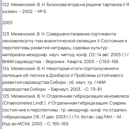
122. Меженский, В. Н. Бизонова ягода на родине тарпанов // Я
хозяин. – 2002. – № 6.
2003
123. Меженский, В. Н. Совершенствование сортимента
хеномелеса пу-тем аналитической селекции // Состояние и
перспективы развития нетрадиц. садовых культур :
материалы междунар. науч.-метод. конф. (12–14 авг. 2003 г.) /
ВНИИ садоводства. – Воронеж : Кварта, 2003. – С.163–166.
124. Меженский, В. Н. Некоторые итоги сортоизучения и
селекции об-лепихи в Донбассе // Проблемы устойчивого
развития садоводства Сибири : сб. науч. тр. / НИИ
садоводства Сибири. – Барнаул, 2003. – С. 79–81.
125. Меженский, В. Н. Отдаленная гибридизация хеномелеса
(Chaenomeles Lindl.). // Отдаленная гибридизация. Соврем.
состоя-ние и перспективы : тр. междунар. конф. по отдален.
гибридизации (16–17 дек. 2003 г.) / Гл. ботан. сад РАН. – М. :
Изд-во МСХА, 2003. – С. 165–169.