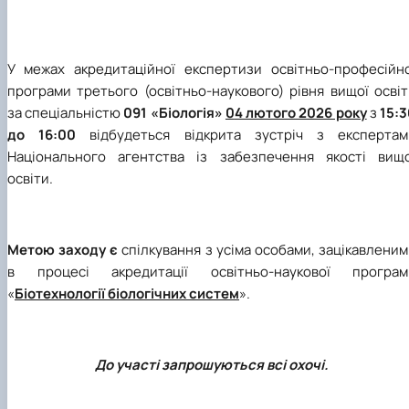
У межах акредитаційної експертизи освітньо-професійно
програми третього (освітньо-наукового) рівня вищої осві
за спеціальністю
091 «Біологія»
0
4 лютого 2026 року
з
15:
до 16:00
відбудеться відкрита зустріч з експертам
Національного агентства із забезпечення якості вищо
освіти.
Метою заходу є
спілкування з усіма особами, зацікавлени
в процесі акредитації освітньо-наукової програм
«
Біотехнології біологічних систем
».
До участі запрошуються всі охочі.