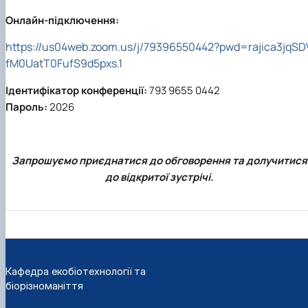
Онлайн-підключення:
https://us04web.zoom.us/j/79396550442?pwd=rajica3jqSD
fM0UatT0FufS9d5pxs.1
Ідентифікатор конференції:
793 9655 0442
Пароль:
2026
Запрошуємо приєднатися до обговорення та долучитися
до відкритої зустрічі.
Кафедра екобіотехнології та
біорізноманіття