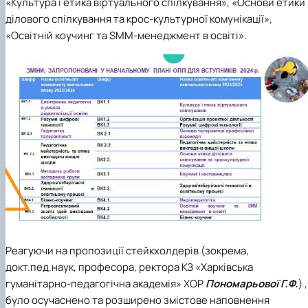
«Культура і етика віртуального спілкування», «Основи етики
ділового спілкування та крос-культурної комунікації»,
«Освітній коучинг та SMM-менеджмент в освіті».
Реагуючи на пропозиції стейкхолдерів (зокрема,
докт.пед.наук, професора, ректора КЗ «Харківська
гуманітарно-педагогічна академія» ХОР
Пономарьової Г.Ф.
) ,
було осучаснено та розширено змістове наповнення