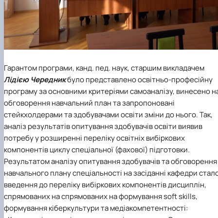
Гарантом програми, канд. пед. наук, старшим викладачем
Лідією Чередник
було представлено освітньо-професійну
програму за основними критеріями самоаналізу, винесено н
обговорення навчальний план та запропоновані
стейкхолдерами та здобувачами освіти зміни до нього. Так,
аналіз результатів опитування здобувачів освіти виявив
потребу у розширенні переліку освітніх вибіркових
компонентів циклу спеціальної (фахової) підготовки.
Результатом аналізу опитування здобувачів та обговорення
навчального плану спеціальності на засіданні кафедри стал
введення до переліку вибіркових компонентів дисциплін,
спрямованих на спрямованих на формування soft skills,
формування кіберкультури та медіакомпетентності: