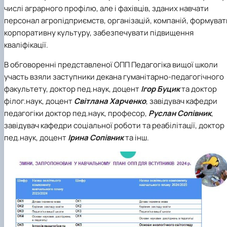
числі аграрного профілю, але і фахівців, зданих навчати
персонал агропідприємств, організацій, компаній, формуват
корпоративну культуру, забезпечувати підвищення
кваліфікації.
В обговоренні представленої ОПП Педагогіка вищої школи
участь взяли заступники декана гуманітарно-педагогічного
факультету, доктор пед.наук, доцент
Ігор Буцик
та доктор
філог.наук, доцент
Світлана Харченко
, завідувач кафедри
педагогіки доктор пед.наук, професор,
Руслан Сопівник
,
завідувач кафедри соціальної роботи та реабілітації, доктор
пед.наук, доцент
Ірина Сопівник
та інш.