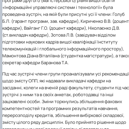
програми другого (магістерського) рівня вищої освіти
«Інформаційні управляючі системи і технології» була
проведена зустріч, на якій були присутні усі її члени: Голуб
Б.Л. (гарант програми, зав. кафедри), Кириченко В.В. (доцент
кафедри), Вайганг Г.О. (доцент кафедри), Ніколаєнко Д.В.
(ст.викладач кафедри), Зотова Л.В. (завідувач відділом
підготовки наукових кадрів вищої кваліфікації Інституту
телекомунікацій і глобального інформаційного простору),
Мамонтова Діана Віталіївна (студентка магістратури), а тако
секретар кафедри Баранова Т.А.
Під час зустрічі члени групи проаналізували усі рекомендаці
щодо змісту ОПП, які надавали викладачі кафедри на
засіданні, колеги на вченій раді факультету, студенти під час
зустрічі з ними та в своїх анкетах, роботодавці та інші
зацікавлені особи. Зміни торкнулись збільшення фахових
компетентностей та програмних результатів навчання,
перерозподілу кредитів, збільшення вибіркової складової,
змісту цілого ряду дисциплін. Було прийнято рішення щодо