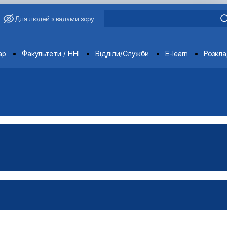
Для людей з вадами зору
ments
ар
Факультети / ННІ
Відділи/Служби
E-learn
Розкл
ьськогосподарської продукц…