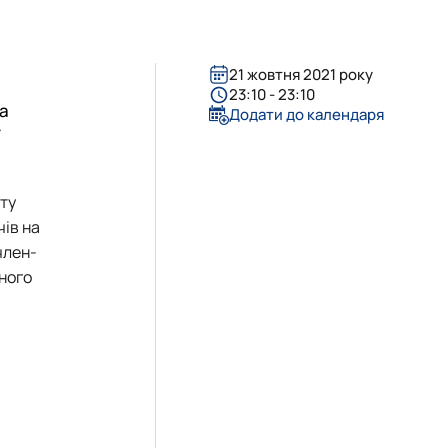
21 жовтня 2021 року
23:10 - 23:10
ка
Додати до календаря
оту
ів на
член-
ного