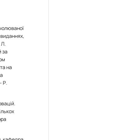
очолюваної
 виданнях,
 Л.
й за
ом
та на
та
– Р.
овацій.
ількох
ора
и, кафедра