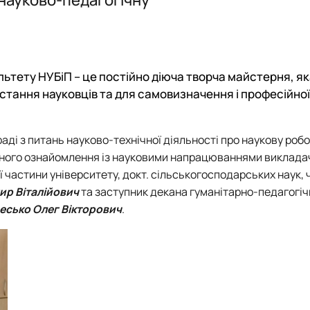
их технологій (Курси поглибле…
ьтету НУБіП – це постійно діюча творча майстерня, я
стання науковців та для самовизначення і професійної
раді з питань науково-технічної діяльності про наукову роб
ьного ознайомлення із науковими напрацюваннями викладач
 частини університету, докт. сільськогосподарських наук, 
р Віталійович
та заступник декана гуманітарно-педагогіч
есько Олег Вікторович
.