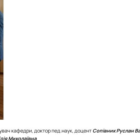
увач кафедри, доктор пед.наук, доцент
Сопівник Руслан В
дія Миколаївна
.