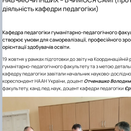
Міжнародна діяльність
Спеціальності аспірантури
Навчально-методичне забезпечення кафедри
Аспірантура 011 Освітні, педагогічні науки
діяльність кафедри педагогіки)
Наші випускники
Як стати студентом?
Навчально-науково-виробнича лабораторія педагогічн
Конференції та семінари
Чому НУБіП України - твій правильний вибір?
Корисні посилання студенту
На допомогу наставникам груп
Часті запитання та відповіді
Роботодавці
Школа молодого педагога
Кафедра педагогіки гуманітарно-педагогічного факул
Підготовчі курси до НМТ
Сторінка магістра
створює умови для самореалізації, професійного зро
Підготовчі курси до ЄВІ
Результати неформальної освіти
орієнтації здобувачів освіти.
Правила прийому 2026
Робочі програми ОП "Професійна освіта"
Контактні дані
АКРЕДИТАЦІЯ ОП
19 жовтня у рамках підготовки до звіту на Координаційній 
Обговорення освітніх програм
гуманітарно-педагогічного факультету та з метою детал
кафедру педагогіки завітали начальник науково-дослідної
кореспондент НААН України, доцент
Отченашко Володими
факультету, канд.пед.наук, доцент кафедри педагогіки
Єр