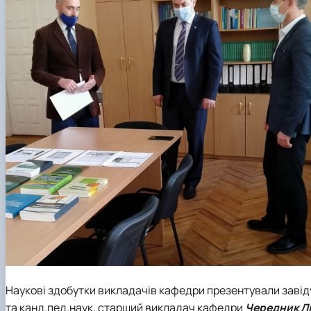
Наукові здобутки викладачів кафедри презентували завід
та канд.пед.наук, старший викладач кафедри
Чередник Лі