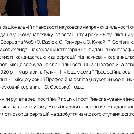
а раціональній плановості наукового напрямку діяльності 
чів у цьому напрямку: за останні три роки – 8 публікацій у
opus та WoS (О. Васюк, О. Гончарук, О. Кучай, Р. Сопівник,
фахових виданнях України категорії «Б»; видання монографі
ахисти кандидатських дисертацій під науковим керівництв
зові місця здобувачів спеціальності 015.37 Професійна осві
0 р. – Маргарита Гулян - ІІ місце у секції Професійна осві
яна - ІІ місце у секції Професійна освіта (науковий керівник 
(науковий керівник – О. Єресько) тощо.
ійний рух вперед, постійний пошук і постійне опанування інн
ися на досягнутому. У найближчій перспективі – видання к
 чотирьох дисертацій на здобуття наукового ступеня докт
уковими здобутками кожного викладача та здобувача освіт