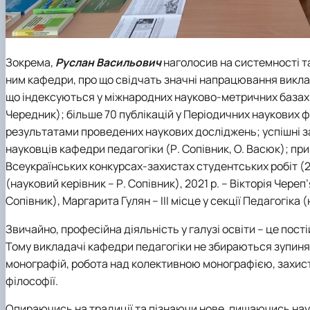
Зокрема,
Руслан Васильович
наголосив на системності т
ним кафедри, про що свідчать значні напрацювання виклада
що індексуються у міжнародних науково-метричних базах Sc
Чередник); більше 70 публікацій у Періодичних наукових 
результатами проведених наукових досліджень; успішні з
науковців кафедри педагогіки (Р. Сопівник, О. Васюк); при
Всеукраїнських конкурсах-захистах студентських робіт (202
(науковий керівник – Р. Сопівник), 2021 р. – Вікторія Череп’
Сопівник), Маргарита Гулян – ІІІ місце у секції Педагогіка 
Звичайно, професійна діяльність у галузі освіти – це пост
Тому викладачі кафедри педагогіки не збираються зупинят
монографій, робота над колективною монографією, захист
філософії.
Опираючись на традиції та пізнаючи нове, пишаючись на