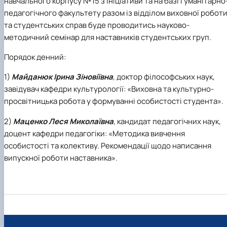
навчального корпусу №15 з ініціативи та на базі гуманітарно
педагогічного факультету разом із відділом виховної робот
та студентських справ буде проводитись науково-
методичний семінар для наставників студентських груп.
Порядок денний:
1)
Майданюк Ірина Зіновіївна
, доктор філософських наук,
завідувач кафедри культурології: «Виховна та культурно-
просвітницька робота у формуванні особистості студента».
2)
Маценко Леся Миколаївна
, кандидат педагогічних наук,
доцент кафедри педагогіки: «Методика вивчення
особистості та колективу. Рекомендації щодо написання
випускної роботи наставника».