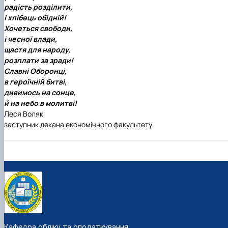
радість розділити,
і хлібець обідній!
Хочеться свободи,
і чесної влади,
щастя для народу,
розплати за зради!
Славні Оборонці,
в героїчній битві,
дивимось на сонце,
й на небо в молитві!
Леся Воляк,
заступник декана економічного факультету
Кафедра обліку та оподаткування