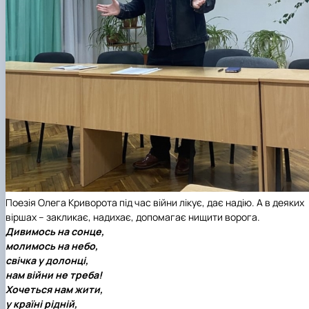
Поезія Олега Криворота під час війни лікує, дає надію. А в деяких
віршах – закликає, надихає, допомагає нищити ворога.
Дивимось на сонце,
молимось на небо,
свічка у долонці,
нам війни не треба!
Хочеться нам жити,
у країні рідній,