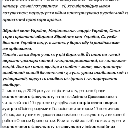
нападу, до неї готувалися – ті, хто відповідно мали
готуватися; передчуття війни електризувало суспільний т
приватний простори країни.
Збройні сили України, Національна гвардія України, Сили
територіальної оборони Збройних сил України, Служба
безпеки України ведуть запеклу боротьбу із російськими
загарбниками.
Поезія також бере участь у цій боротьбі. Її голос не такий
виразно-декларативний та односпрямований, як голос мас-
медій. Але це голос, що йде з глибин – мови, яка пропонує
особливий спосіб бачення світу, культурних особливостей т
універсалій, відчуття особистої гідності та поцінування
свободи.
2 листопада 2023 року за ініціативи студентської ради
економічного факультету
на чолі з
Аліною Дашевською
в
читальній залі 10 гуртожитку відбулася
патріотична творча
зустріч
«Осінні роздуми в Голосієво»
з автором 10 поетичних
збірок, заступником декана економічного факультету з виховної
роботи Олегом Криворотом. В читальній залі зібрались студенти
економічного факультету
та
факультету інформаційних