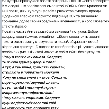
На зустрічі прозвучало багато авторських віршів Олега Криворот
В сьогоднішніх реаліях повномасштабної війни Олег Криворот як і
інші поети, діячі культури у своїх віршах став рупором правди, і
щоденною власною творчістю підтримує ЗСУ та звичайних
громадян, додає своїми роздумами впевненості, а його слова те
стають зброєю.
Поезія в часи війни завжди була важлива й потужна. Добре
сформульовані думки, емоційно підібрані слова, ритмізовані
тексти мають змогу стимулювати людей, збурювати емоції
відповідно до ситуації, додавати хоробрості чи рішучості, додават
особливих рис, які читачі можуть в собі знайти без підґрунтя.
Чому в твоїх очах сльоза, Солдате,
ти ж нині вдома у добрі й теплі…
я тут, а там війна, гримлять гармати,
стріляють в побратимів моsкалі!
Чому не спиш вночі ти знов, Солдате,
поруч дружина і зручний диван…
я тут, там бій і неминучі втрати,
вчора загинув побратим Іван!
Чому мовчиш годинами, Солдате,
куди подівся сміх веселий твій…
не можу бути тут, пробачте тату,