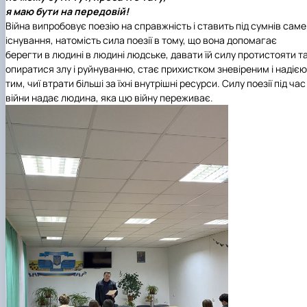
я маю бути на передовій!
Війна випробовує поезію на справжність і ставить під сумнів саме 
існування, натомість сила поезії в тому, що вона допомагає
берегти в людині в людині людське, давати їй силу протистояти т
опиратися злу і руйнуванню, стає прихистком зневіреним і надією
тим, чиї втрати більші за їхні внутрішні ресурси. Силу поезії під час
війни надає людина, яка цю війну переживає.