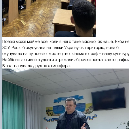
Поезія може майже все, коли в неї є таке військо, як наше. Якби н
ЗСУ, Росія б окупувала не тільки Україну як територію, вона б
окупувала нашу поезію, мистецтво, кінематограф – нашу культуру
Найбільш активні студенти отримали збірочки поета з автографо
В залі панувала дружня атмосфера.