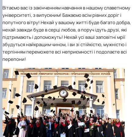
Вітаємо вас із закінченням
навчання в нашому славетному
університеті
, з випускним! Бажаємо всім рівних доріг і
попутного вітру! Нехай у вашому житті буде багато добра,
нехай завжди буде в серці любов, а поруч ідуть друзі, які
підтримають і допоможуть! Нехай усі ваші заповітні мрії
збудуться найкращим чином, і ви зі стійкістю, мужністю і
терпінням переможете всі неприємності і подолаєте всі
перепони!