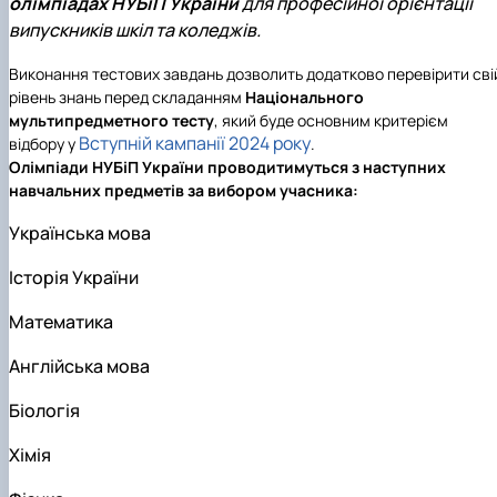
олімпіадах НУБіП України
для професійної орієнтації
випускників шкіл та коледжів.
Виконання тестових завдань дозволить додатково перевірити сві
рівень знань перед складанням
Національного
мультипредметного тесту
, який буде основним критерієм
Вступній кампанії 2024 року
відбору у
.
Олімпіади НУБіП України
проводитимуться з наступних
навчальних предметів за вибором учасника:
Українська мова
Історія України
Математика
Англійська мова
Біологія
Хімія