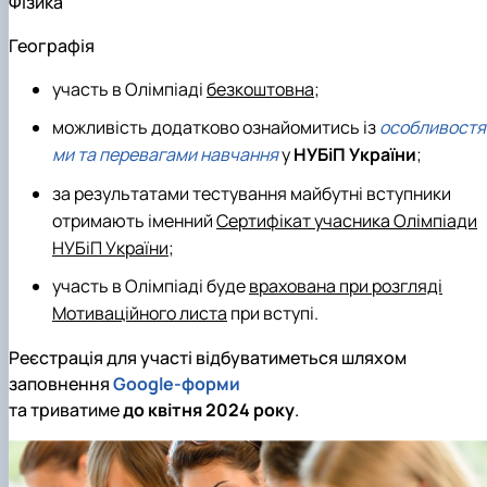
Фізика
Географія
участь в Олімпіаді
безкоштовна
;
можливість додатково ознайомитись із
особливостя
ми та перевагами навчання
у
НУБіП України
;
за результатами тестування майбутні вступники
отримають іменний
Сертифікат учасника Олімпіади
НУБіП України
;
участь в Олімпіаді буде
врахована при розгляді
Мотиваційного листа
при вступі.
Реєстрація для участі відбуватиметься шляхом
заповнення
Google-форми
та триватиме
до квітня 2024 року
.