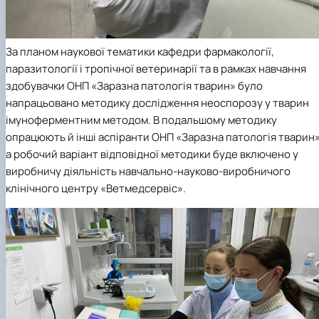
За планом наукової тематики кафедри фармакології,
паразитології і тропічної ветеринарії та в рамках навчання
здобувачки ОНП «Заразна патологія тварин» було
напрацьовано методику дослідження неоспорозу у тварин
імуноферментним методом. В подальшому методику
опрацюють й інші аспіранти ОНП «Заразна патологія тварин»
а робочий варіант відповідної методики буде включено у
виробничу діяльність навчально-науково-виробничого
клінічного центру «Ветмедсервіс».