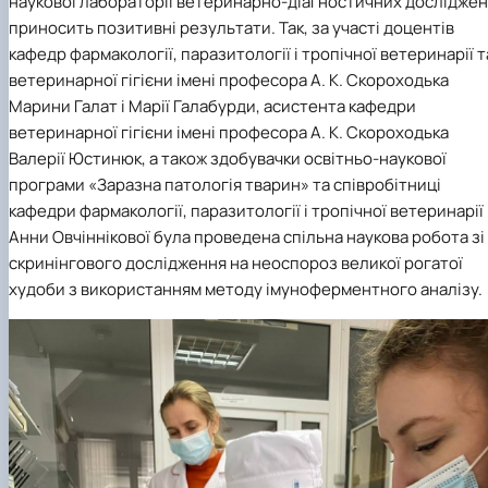
наукової лабораторії ветеринарно-діагностичних дослідже
приносить позитивні результати. Так, за участі доцентів
кафедр фармакології, паразитології і тропічної ветеринарії т
ветеринарної гігієни імені професора А. К. Скороходька
Марини Галат і Марії Галабурди, асистента кафедри
ветеринарної гігієни імені професора А. К. Скороходька
Валерії Юстинюк, а також здобувачки освітньо-наукової
програми «Заразна патологія тварин» та співробітниці
кафедри фармакології, паразитології і тропічної ветеринарії
Анни Овчіннікової була проведена спільна наукова робота зі
скринінгового дослідження на неоспороз великої рогатої
худоби з використанням методу імуноферментного аналізу.