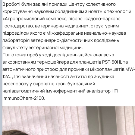
В роботі були задіяні прилади Центру колективного
користування науковим обладнанням з новітніх технологій
«Агропромисловий комплекс, лісове і садово-паркове
господарство, ветеринарна медицина», структурним
підрозділом якого є Міжкафедральна навчально-наукова
лабораторія ветеринарно-діагностичних досліджень
факультету ветеринарної медицини.
Підготовка проб у ході досліджень здійснювалась з
використанням термошейкера для планшетів PST-60HL та
автоматичного пристрою для промивки мікропланшетів MW-
12A. Для визначення наявності антитіл до збудника
неоспорозу у сироватці крові був задіяний
напівавтоматичний імуноферментний аналізатор HTI
ImmunoChem-2100.