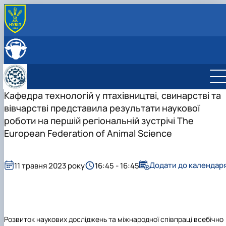
ПРО КАФЕДРУ
Головна
СКЛАД КАФЕДРИ
Історія кафедри
ОСВІТНЯ ДІЯЛЬНІСТЬ
Навчально-науково-виробничі лабораторії
Навчальна робота
НАУКОВА ДІЯЛЬНІСТЬ
Співпраця з роботодавцями
Навчальні лабораторії
Наукова робота
Кафедра технологій у птахівництві, свинарстві та
МІЖНАРОДНА ДІЯЛЬНІСТЬ
Відеотур кафедрою
Сертифікатні курси
Дорадча діяльність
вівчарстві представила результати наукової
Фотогалерея
Наукові гуртки
роботи на першій регіональній зустрічі The
Робочі програми
Підготовка аспірантів та докторантів
European Federation of Animal Science
Практика студентів
Наукові здобутки кафедри
Додати до календар
11 травня 2023 року
16:45 - 16:45
Розвиток наукових досліджень та міжнародної співпраці всебічно