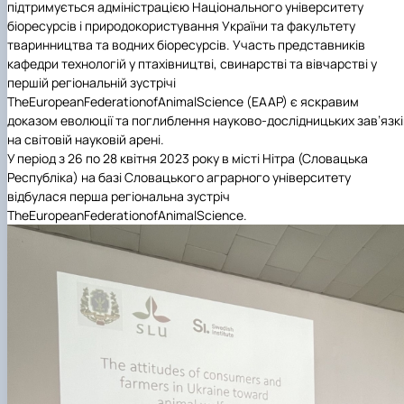
підтримується адміністрацією Національного університету
біоресурсів і природокористування України та факультету
тваринництва та водних біоресурсів. Участь представників
кафедри технологій у птахівництві, свинарстві та вівчарстві у
першій регіональній зустрічі
The
European
Federation
of
Animal
Science
(EAAP) є яскравим
доказом еволюції та поглиблення науково-дослідницьких зав’язкі
на світовій науковій арені.
У
період з 26 по 28 квітня 2023 року в місті Нітра (Словацька
Республіка) на базі Словацького аграрного університету
відбулася перша регіональна зустріч
The
European
Federation
of
Animal
Science
.