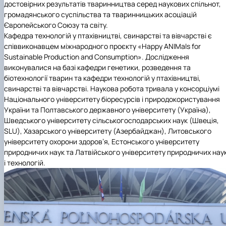
достовірних результатів тваринництва серед наукових спільнот,
громадянського суспільства та тваринницьких асоціацій
Європейського Союзу та світу.
Кафедра технологій у птахівництві, свинарстві та вівчарстві є
співвиконавцем міжнародного проєкту «Happy ANIMals for
Sustainable Production and Consumption». Дослідження
виконувалися на базі кафедри генетики, розведення та
біотехнології тварин та кафедри технологій у птахівництві,
свинарстві та вівчарстві. Наукова робота тривала у консорціумі
Національного університету біоресурсів і природокористування
України та Полтавського державного університету (Україна),
Шведського університету сільськогосподарських наук (Швеція,
SLU), Хазарського університету (Азербайджан), Литовського
університету охорони здоров’я, Естонського університету
природничих наук та Латвійського університету природничих нау
і технологій.