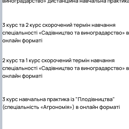
виноградарство» дистанційна навчальна практик
Нагородження гуртка
Захист дипломних робіт магістрів-
гуртківців
Участь гуртківців у І турі Всеукраїнського
3 курс та 2 курс скорочений термін навчання
конкурсу студентських наукових робіт…
спеціальності «Садівництво та виноградарство» в
Участь гуртківців у всеукраїнських та
міжнародних наукових заходах
онлайн форматі
Публікаційна (наукова) активність
гуртківців
Стратегія розвитку студентського науковог
2 курс та 1 курс скорочений термін навчання
гуртка
спеціальності «Садівництво та виноградарство» в
Інстаграм сторінка гуртка
онлайн форматі
Стара сторінка гуртка
Керівники гуртка
3 курс навчальна практика із "Плодівництва"
(спеціальність «Агрономія») в онлайн форматі