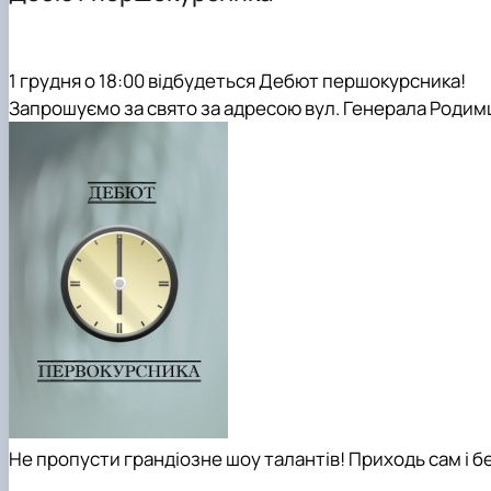
Склад кафедри
Робочі програми
Комп'ютерні науки (бакалавр)
Співпраця
Студентські гуртки
Програмне забезпечення інформаційних систем (магіс
Випускники КН
Матеріально-технічна база кафедри
Інформаційні управляючі системи і технології (магістр)
1 грудня о 18:00 відбудеться Дебют першокурсника!
Випускники ІПЗ
Штучний інтелект та робототехніка (магістр)
Запрошуємо за свято за адресою вул. Генерала Родимц
Інші спеціальності
Не пропусти грандіозне шоу талантів! Приходь сам і бе