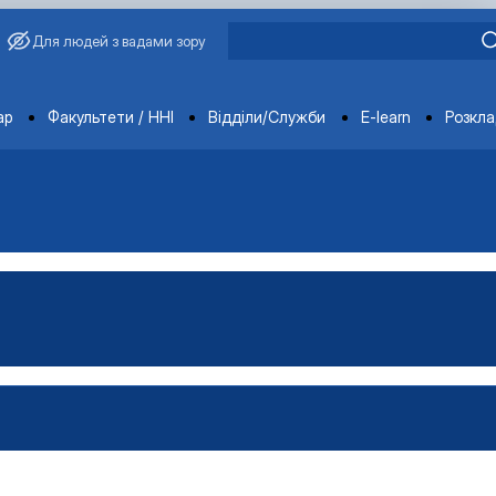
Для людей з вадами зору
ments
ар
Факультети / ННІ
Відділи/Служби
E-learn
Розкл