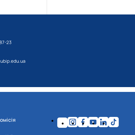
87-23
ubip.edu.ua
омісія