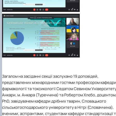
Загалом на засіданні секції заслухано 19 доповідей,
представлених міжнародними гостями професором кафедр
фармакології та токсикології Седатом Севином Університет
Анкари, м. Анкара (Туреччина) та Робертом Хлєбо, доцентом
PhD, завідувачем кафедри дрібних тварин, Словацького
сільськогосподарського університету в Нітрі (Словаччина),
вченими, аспірантами, студентами кафедри стандартизації 