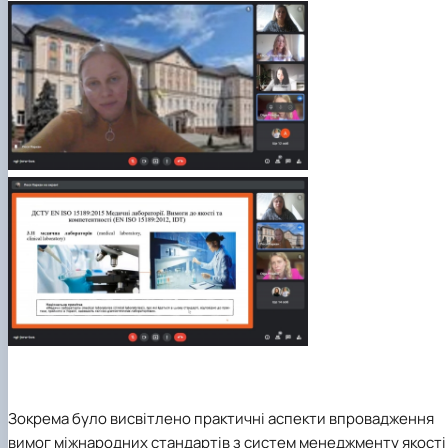
Зокрема було висвітлено практичні аспекти впровадження
вимог міжнародних стандартів з систем менеджменту якості