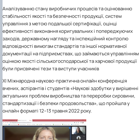
Аналізуванню стану виробничих процесів та оцінюванню
стабільності якості та безпечності продукції, систем
управління з метою подальшої сертифікації, оцінці
ефективності виконання коригувальних і попереджуючих
заходів, державному нагляду та інспекційний контролю
відповідності вимогам стандартів та іншої нормативної
документації на підприємствах, що займаються управлінням 
оцінкою якості сільськогосподарської та харчової продукції
були присвячені тези та виступи учасників
ХІ Міжнародна науково-практична онлайн конференція
вчених, аспірантів і студентів «Наукові здобутки у вирішенні
актуальних проблем виробництва та переробки сировини,
стандартизації і безпеки продовольства», що пройшла у
онлайн
форматі
12–13 травня 2022 року.