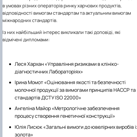
в умовах різних операторів ринку харчових продуктів,
відповідності вимогам стандартам та актуальним вимогам
міжнародних стандартів.
Із них найбільший інтерес викликали такі доповіді, які
відмічені дипломами:
Леся Хархан
«
Управління ризиками в клініко-
діагностичних
Лабораторіях
»
Ірина Момот
«
Оцінювання якості та безпечності
молочної продукції за вимогами принципів НАССР та
стандартів ДСТУ ISO 22000
»
Ангеліна Майор
«
Метрологічне
забезпечення
процесу створення генетичної конструкції
»
Юлія Лисюк
«
Загальні вимоги до ювелірних виробів і
золота
»