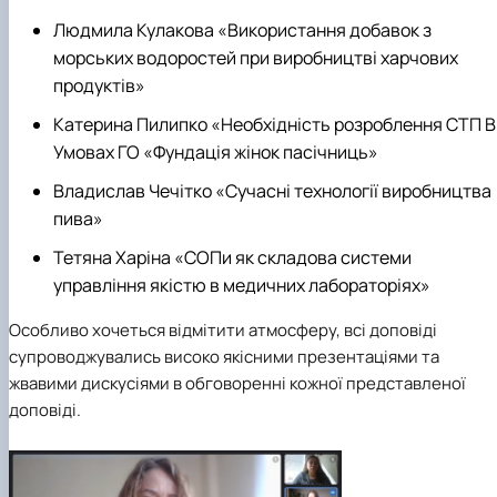
Людмила Кулакова
«
Використання добавок з
морських водоростей при
виробництві харчових
продуктів
»
Катерина Пилипко
«
Необхідність
розроблення СТП В
Умовах ГО «Фундація жінок пасічниць
»
Владислав Чечітко
«
Сучасні технології виробництва
пива
»
Тетяна Харіна
«
СОПи як складова системи
управління
якістю в медичних лабораторіях
»
Особливо хочеться відмітити атмосферу, всі доповіді
супроводжувались високо якісними презентаціями та
жвавими дискусіями в обговоренні кожної представленої
доповіді.