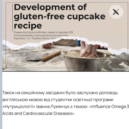
Також на секційному засіданні було заслухано доповідь
англійською мовою від студентки освітньої програми
«Нутриціології» Іванна Лукянчук з темою: «
Influence
Omega
3
Acids
and
Cardiovascular
Diseases
».