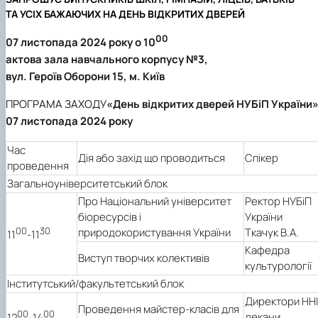
ТА УСІХ БАЖАЮЧИХ НА ДЕНЬ ВІДКРИТИХ ДВЕРЕЙ
0
0
07 листопада 2024 року о 10
актова зала навчального корпусу №3,
вул. Героїв Оборони 15, м. Київ
ПРОГРАМА ЗАХОДУ
«День відкритих дверей НУБіП України
07 листопада 2024 року
Час
Дія або захід що проводиться
Спікер
проведення
Загальноуніверситетський блок
Про Національний університет
Ректор НУБіП
біоресурсів і
України
00
30
природокористування України
Ткачук В.А.
11
-11
Кафедра
Виступ творчих колективів
культурології
Інститутський/факультетський блок
Директори ННІ
Проведення майстер-класів для
00
00
декани
12
-14