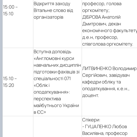
Відкриття заходу
професор, голова
15:00 –
Вітальне слово від
оргкомітету;
15:10
організаторів
ДІБРОВА Анатолій
Дмитрович, декан
економічного факультету
д.е.н, професор,
співголова оргкомітету.
Вступна доповідь
«Англомовні курси
навчальних дисциплін
ЛИТВИНЕНКО Володимир
підготовки фахівців зі
Сергійович, завідувач
15:10 –
спеціальності 071
кафедри обліку та
15:20
«Облік і
оподаткування, к.е.н.,
оподаткування»:
доцент.
перспектива
майбутнього України
в ЄС»
Спікери:
- ГУЦАЛЕНКО Любов
Василівна, професор