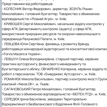
Представники від роботодавців:
- КОЛЕСНИК Віктор Федорович, директор; ЗОЗУЛЬ Роман
Миколайович, головний бухгалтер, Товариство з обмеженою
відповідальністю «Розмай Агро», м. Київ;
- КРИВОШЕЯ Сергій Миколайович, начальник відділу контролю у
сфері АПК Департаменту контролю (аудиту) у сфері АПК,
використання природних ресурсів та охорони навколишнього
середовища Рахункової Палати, м. Київ;
- ЛЕВЦОВА Юлія Сергіївна, фахівець з розвитку бренду
роботодавця міжнародної аудиторської та консалтингової компані
«Forvis Mazars в Україні»;
- ЛЕВШУН Олена Володимирівна, старший партнер, керівник
практики аутсорсингу, фінансового менеджменту та
бухгалтерського обліку; ОВЧАРЕНКО Катерина, керівник відділу п
роботі з персоналом, ТОВ «Емерджекс Аутсорсінг», м. Київ;
- РОМАНЮК Микола Васильович, партнер з контролю якості Групи
компаній «Nexia DK», м. Львів;
- САГАНОВСЬКИЙ Петро Михайлович, головний бухгалтер,
Товариство з обмеженою відповідальністю «БІОТЕХ ЛТД», м. Київ;
- СЕРЕДЮК Ірина Василівна, завідувач Територіально
Відокремленого Безбалансового Відділення Філії-Головного