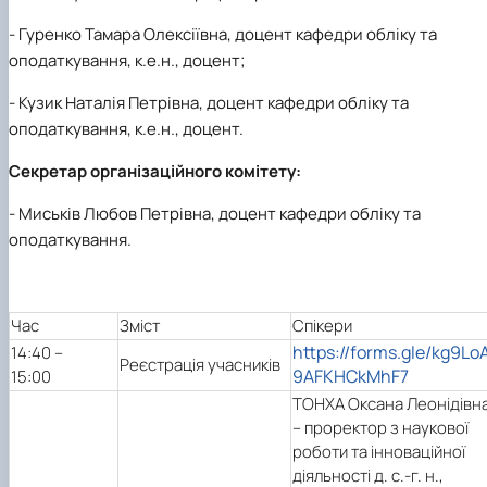
-
Гуренко Тамара Олексіївна, доцент кафедри обліку та
оподаткування, к.е.н., доцент;
-
Кузик Наталія Петрівна, доцент кафедри обліку та
оподаткування, к.е.н., доцент.
Секретар організаційного комітету:
-
Миськів Любов Петрівна, доцент кафедри обліку та
оподаткування.
Час
Зміст
Спікери
https://forms.gle/kg9Lo
14:40 –
Реєстрація учасників
9AFKHCkMhF7
15:00
ТОНХА Оксана Леонідівн
– проректор з наукової
роботи та інноваційної
діяльності д. с.-г. н.,