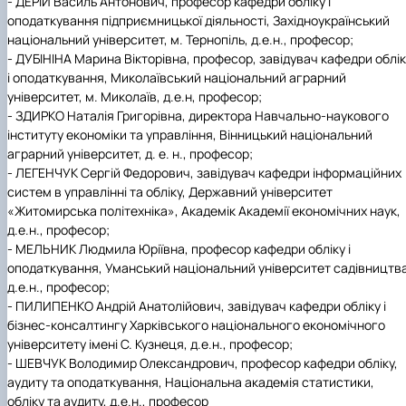
- ДЕРІЙ Василь Антонович, професор кафедри обліку і
оподаткування підприємницької діяльності, Західноукраїнський
національний університет, м. Тернопіль, д.е.н., професор;
- ДУБІНІНА Марина Вікторівна, професор, завідувач кафедри облі
і оподаткування, Миколаївський національний аграрний
університет, м. Миколаїв, д.е.н, професор;
- ЗДИРКО Наталія Григорівна, директора Навчально-наукового
інституту економіки та управління, Вінницький національний
аграрний університет, д. е. н., професор;
- ЛЕГЕНЧУК Сергій Федорович, завідувач кафедри інформаційних
систем в управлінні та обліку, Державний університет
«Житомирська політехніка», Академік Академії економічних наук,
д.е.н., професор
;
- МЕЛЬНИК Людмила Юріївна, професор кафедри обліку і
оподаткування, Уманський національний університет садівництва
д.е.н., професор;
- ПИЛИПЕНКО Андрій Анатолійович,
завідувач кафедри обліку і
бізнес-консалтингу Харківського національного економічного
університету імені С. Кузнеця,
д.е.н., професор
;
- ШЕВЧУК Володимир Олександрович, професор
кафедри обліку,
аудиту та оподаткування,
Національна академія статистики,
обліку та аудиту,
д.е.н., професор