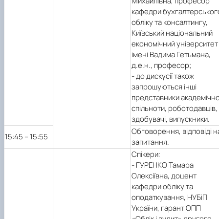
Михайлівна, професор
кафедри бухгалтерськог
обліку та консалтингу,
Київський національний
економічний університет
імені Вадима Гетьмана,
д.е.н., професор;
- до дискусії також
запрошуються інші
представники академічно
спільноти, роботодавців,
здобувачі, випускники.
Обговорення, відповіді н
15:45 – 15:55
запитання.
Спікери:
- ГУРЕНКО Тамара
Олексіївна, доцент
кафедри обліку та
оподаткування, НУБіП
України, гарант ОПП
«Облік і аудит» другого