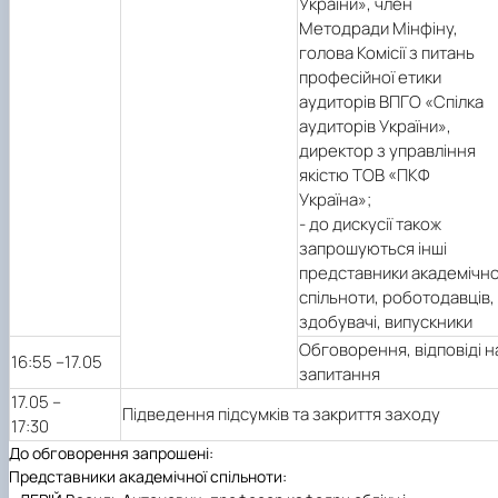
України», член
Методради Мінфіну,
голова Комісії з питань
професійної етики
аудиторів ВПГО «Спілка
аудиторів України»,
директор з управління
якістю ТОВ «ПКФ
Україна»;
- до дискусії також
запрошуються інші
представники академічно
спільноти, роботодавців,
здобувачі, випускники
Обговорення, відповіді н
16:55 –17.05
запитання
17.05 –
Підведення підсумків та закриття заходу
17:30
До обговорення запрошені:
Представники академічної спільноти: