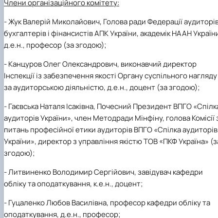
Члени організаційного комітету:
-
Жук Валерій Миколайович, Голова ради Федерації аудиторів
бухгалтерів і фінансистів АПК України, академік НААН Україн
д.е.н., професор (за згодою);
-
Канцуров Олег Олександрович, виконавчий директор
Інспекції із забезпечення якості Органу суспільного нагляду
за аудиторською діяльністю, д.е.н., доцент (за згодою);
-
Гаєвська Наталя Ісаківна, Почесний Президент ВПГО «Спілк
аудиторів України», член Методради Мінфіну, голова Комісії 
питань професійної етики аудиторів ВПГО «Спілка аудиторів
України», директор з управління якістю ТОВ «ПКФ Україна» (з
згодою);
-
Литвиненко Володимир Сергійович, завідувач кафедри
обліку та оподаткування, к.е.н., доцент;
-
Гуцаленко Любов Василівна, професор кафедри обліку та
оподаткування, д.е.н., професор;