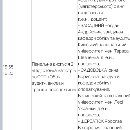
(магістерського) рівня
вищої освіти,
к.е.н., доцент;
- ЗАСАДНИЙ Богдан
Андрійович, завідувач
кафедри обліку та аудиту
Київський національний
університет імені Тараса
Шевченка, д. е.н.,
професор;
Панельна дискусія 2
15:55 –
- САДОВСЬКА Ірина
«Підготовка магістрів
16:20
Борисівна, завідувач
за ОПП «Облік і
кафедри обліку і
аудит»: виклики,
оподаткування,
тренди, перспективи»
Волинський національни
університет імені Лесі
Українки, д.е.н.,
професор;
- ЩЕРБАТЮК Ярослав
Вікторович, головний