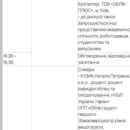
бухгалтер, ТОВ «ОБЛІК-
ПЛЮС», м. Київ.
- до дискусії також
запрошуються інші
представники академічно
спільноти, роботодавців,
студентство та
випускники.
16:20 –
Обговорення, відповіді н
16:30
запитання
Спікери:
- КУЗИК Наталія Петрівна,
к.е.н., доцент, доцент
кафедри обліку та
оподаткування, НУБіП
України, гарант
ОПП «Облік і аудит»
першого
(бакалаврського) рівня
вищої освіти;