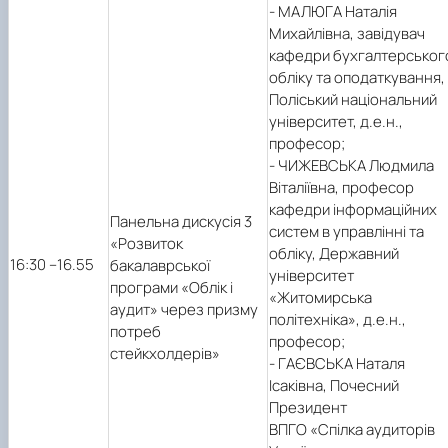
- МАЛЮГА Наталія
Михайлівна, завідувач
кафедри бухгалтерськог
обліку та оподаткування,
Поліський національний
університет, д.е.н.,
професор;
- ЧИЖЕВСЬКА Людмила
Віталіївна, професор
кафедри інформаційних
Панельна дискусія 3
систем в управлінні та
«
Розвиток
обліку, Державний
16:30 –16.55
бакалаврської
університет
програми «Облік і
«Житомирська
аудит» через призму
політехніка», д.е.н.,
потреб
професор;
стейкхолдерів»
- ГАЄВСЬКА Наталя
Ісаківна, Почесний
Президент
ВПГО «Спілка аудиторів