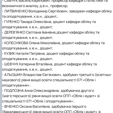
- САВЧУК Василь Кирилович, професор кафедри статистики та
економічного аналізу, д.е.н., професор;
- ЛИТВИНЕНКО Володимир Сергійович, завідувач кафедри обліку
та оподаткування, к.е.н., доцент,;
- ГУРЕНКО Тамара Олексіївна
, доцент кафедри обліку та
оподаткування, к.е.н., доцент;
- ДЕРЕВ’ЯНКО Світлана Іванівна
,
доцент кафедри обліку та
оподаткування, к.е.н., доцент;
- КОЛЕСНІКОВА Олена Миколаївна, доцент кафедри обліку та
оподаткування, к.е.н., доцент;
- КУЗИК Наталія Петрівна, доцент кафедри обліку та
оподаткування, к.е.н., доцент;
- ШЕВЧУК Катерина Віталіївна, доцент кафедри обліку та
оподаткування, к.е.н., доцент;
- АЛЬОШИН Владислав Євгенович,
здобувач третього (освітньо-
наукового) рівня вищої освіти
спеціальності 071 «Облік і
оподаткування»
;
- ПОДЛОЗНА Анна Олександрівна,
здобувачка другого
(магістерського) рівня вищої освіти
ОПП «Облік і аудит»
зі
спеціальності 071 «Облік і оподаткування»;
- ІВЧЕНКО Оксана Василівна, здобувачка першого
(бакалаврського) рівня вищої освіти ОПП «Облік і аудит» зі