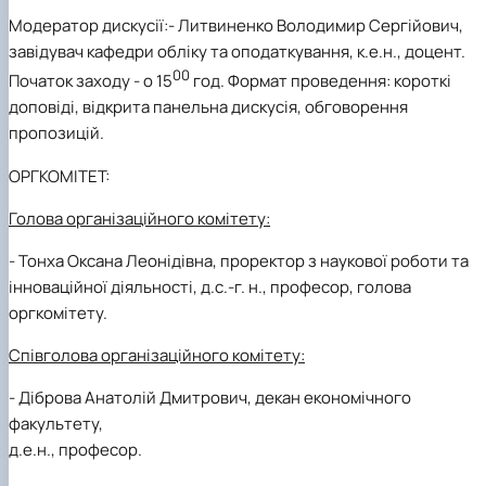
Модератор дискусії:
-
Литвиненко Володимир Сергійович,
завідувач кафедри обліку та оподаткування, к.е.н., доцент.
00
Початок заходу -
о 15
год.
Формат проведення:
короткі
доповіді, відкрита панельна дискусія, обговорення
пропозицій.
ОРГКОМІТЕТ
:
Голова організаційного комітету:
-
Тонха Оксана Леонідівна, проректор з наукової роботи та
інноваційної діяльності, д.с.-г. н., професор, голова
оргкомітету.
Співголова організаційного комітету:
-
Діброва Анатолій Дмитрович, декан економічного
факультету,
д.е.н., професор.