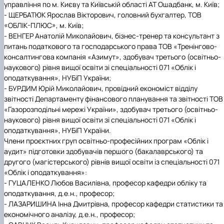
управління по м. Києву та Київській області АТ Ошадбанк, м. Київ;
- ЩЕРБАТЮК Ярослав Вікторович, головний бухгалтер, ТОВ
«ОБЛІК-ПЛЮС», м. Київ;
- ВЕНГЕР Анатолій Миколайович, бізнес-тренер та консультант з
питань податкового та господарського права ТОВ «Тренінгово-
консалтингова компанія «Азимут», здобувач третього (освітньо-
наукового) рівня вищої освіти зі спеціальності 071 «Облік і
оподаткування», НУБіП України;
- БУРДИМ Юрій Миколайович, провідний економіст відділу
звітності Департаменту фінансового планування та звітності ТОВ
«Газорозподільні мережі України», здобувач третього (освітньо-
наукового) рівня вищої освіти зі спеціальності 071 «Облік і
оподаткування», НУБіП України.
Члени проєктних груп
освітньо-професійних програм «Облік і
аудит» підготовки здобувачів першого (бакалаврського) та
другого (магістерського) рівнів вищої освіти із спеціальності 071
«Облік і оподаткування»:
- ГУЦАЛЕНКО
Любов Василівна, професор кафедри обліку та
оподаткування, д.е.н., професор;
- ЛАЗАРИШИНА Інна Дмитрівна, професор кафедри статистики та
економічного аналізу, д.е.н., професор
;