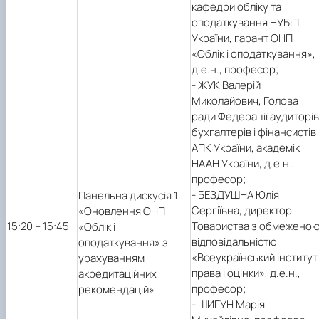
кафедри обліку та
оподаткування НУБіП
України, гарант ОНП
«Облік і оподаткування»,
д.е.н., професор;
- ЖУК Валерій
Миколайович, Голова
ради Федерації аудиторів
бухгалтерів і фінансистів
АПК України, академік
НААН України, д.е.н.,
професор;
- БЕЗДУШНА Юлія
Панельна дискусія 1
Сергіївна, директор
«Оновлення ОНП
15:20 – 15:45
Товариства з обмежено
«Облік і
відповідальністю
оподаткування» з
«Всеукраїнський інститут
урахуванням
права і оцінки», д.е.н.,
акредитаційних
професор;
рекомендацій»
- ШИГУН Марія