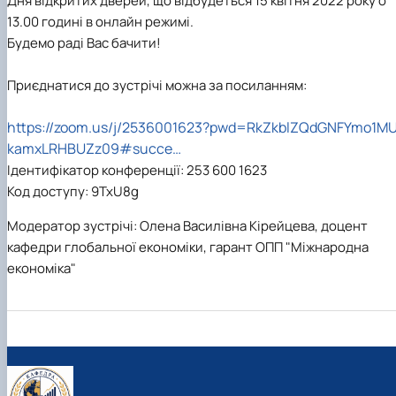
Дня відкритих дверей, що відбудеться 15 квітня 2022 року о
Сторінка аспіранта
13.00 годині в онлайн режимі.
Будемо раді Вас бачити!
Приєднатися до зустрічі можна за посиланням:
https://zoom.us/j/2536001623?pwd=RkZkblZQdGNFYmo1MU
kamxLRHBUZz09#succe…
Ідентифікатор конференції: 253 600 1623
Код доступу: 9TxU8g
Модератор зустрічі: Олена Василівна Кірейцева, доцент
кафедри глобальної економіки, гарант ОПП "Міжнародна
економіка"