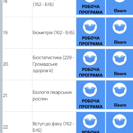
18.
(162 - БтБ)
19.
Біометрія (162 - БтБ)
Біостатистика (229 -
20.
Громадське
здоров'я)
Біологія лікарських
21.
рослин
Вступ до фаху (162 -
22.
БтБ)