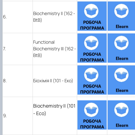
Biochemistry ІІ (162 -
6.
BtB)
Functional
7.
Biochemistry ІІІ (162 -
BtB)
8.
Біохімія ІІ (101 - Еко)
Biochemistry ІІ (101
- Eco)
9.