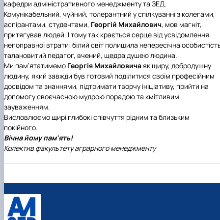
кафедри адміністративного менеджменту та ЗЕД.
Комунікабельний, чуйний, толерантний у спілкуванні з колегами,
аспірантами, студентами,
Георгій Михайлович
, мов магніт,
притягував людей. І тому так крається серце від усвідомлення
непоправної втрати: білий світ полишила непересічна особистість
талановитий педагог, вчений, щедра душею людина.
Ми пам’ятатимемо
Георгія Михайловича
як щиру, добродушну
людину, який завжди був готовий поділитися своїм професійним
досвідом та знаннями, підтримати творчу ініціативу, прийти на
допомогу своєчасною мудрою порадою та кмітливим
зауваженням.
Висловлюємо щирі глибокі співчуття рідним та близьким
покійного.
Вічна йому пам'ять!
Колектив факультету аграрного менеджменту