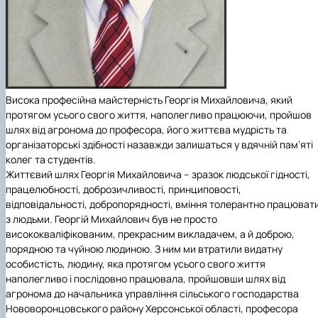
Висока професійна майстерність Георгія Михайловича, який
протягом усього свого життя, наполегливо працюючи, пройшов
шлях від агронома до професора, його життєва мудрість та
організаторські здібності назавжди залишаться у вдячній пам’яті
колег та студентів.
Життєвий шлях
Георгія Михайловича – зразок людської гідності,
працелюбності, доброзичливості, принциповості,
відповідальності, добропорядності, вміння толерантно працюват
з людьми. Георгій Михайлович був не просто
висококваліфікованим, прекрасним викладачем, а й доброю,
порядною та чуйною людиною. З ним ми втратили видатну
особистість, людину, яка протягом усього свого життя
наполегливо і послідовно працювала, пройшовши шлях від
агронома до начальника управління сільського господарства
Нововоронцовського району Херсонської області, професора