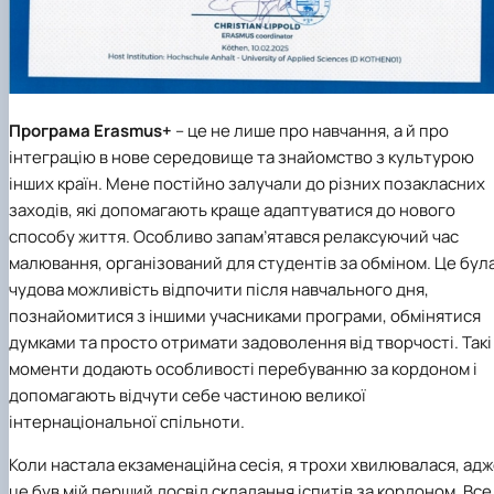
Програма Erasmus+
– це не лише про навчання, а й про
інтеграцію в нове середовище та знайомство з культурою
інших країн. Мене постійно залучали до різних позакласних
заходів, які допомагають краще адаптуватися до нового
способу життя. Особливо запам’ятався релаксуючий час
малювання, організований для студентів за обміном. Це бул
чудова можливість відпочити після навчального дня,
познайомитися з іншими учасниками програми, обмінятися
думками та просто отримати задоволення від творчості. Такі
моменти додають особливості перебуванню за кордоном і
допомагають відчути себе частиною великої
інтернаціональної спільноти.
Коли настала екзаменаційна сесія, я трохи хвилювалася, ад
це був мій перший досвід складання іспитів за кордоном. Все