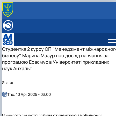
ABOUT THE DEPARTMENT
History
INTERNATIONAL ACTIVITIES
Mission and tasks
International activities
ENROLLMENT
Staff of the department
European Green Deal
Bachelor's degree
Project DAAD
Master's degree
International business management
Студентка 2 курсу ОП "Менеджмент міжнародног
DigiAgrar_UA
Management
Administrative management
бізнесу" Марина Мазур про досвід навчання за
AgriWork_UA
Logistics
Management of International Activity
програмою Ерасмус в Університеті прикладних
наук Анхальт
Share:
Thu, 10 Apr 2025 - 03:00
Минулого семестру я
була студенткою за обміном у