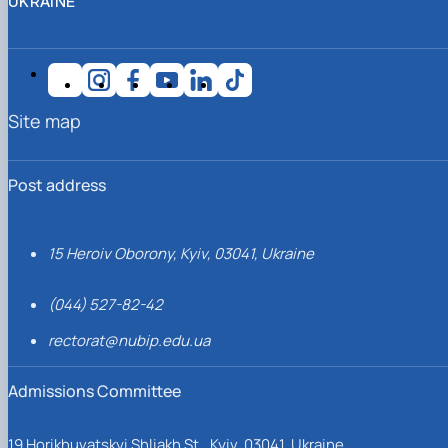
UKRAINE
Site map
Post address
15 Heroiv Oborony, Kyiv, 03041, Ukraine
(044) 527-82-42
rectorat@nubip.edu.ua
Admissions Committee
19 Horikhuvatskyi Shliakh St., Kyiv, 03041, Ukraine