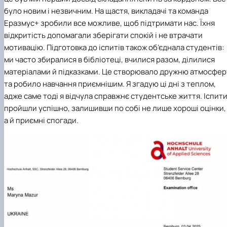
було новим і незвичним. На щастя, викладачі та команда
Еразмус+ зробили все можливе, щоб підтримати нас. Їхня
відкритість допомагали зберігати спокій і не втрачати
мотивацію. Підготовка до іспитів також об’єднала студентів:
ми часто збиралися в бібліотеці, вчилися разом, ділилися
матеріалами й підказками. Це створювало дружню атмосфер
та робило навчання приємнішим. Я згадую ці дні з теплом,
адже саме тоді я відчула справжнє студентське життя. Іспит
пройшли успішно, залишивши по собі не лише хороші оцінки,
а й приємні спогади.