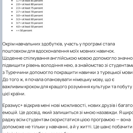
Окрім навчальних здобутків, участь у програмі стала
поштовхом для вдосконалення моїх мовних навичок.
Щоденне спілкування англійською мовою допомогло значно
підвищити рівень володіння нею, а знайомство зі студентам
з Туреччини допомогло покращити навички з турецької мови
До того ж, я почала опановувати німецьку мову, що є
важливим кроком для кращого розуміння культури та побуту
цієї країни.
Еразмус+ відкрив мені нові можливості, нових друзів і багато
емоцій. Це досвід, який залишиться зі мною назавжди. Я щир
раджу всім студентам скористатися цією програмою — вона
допоможе не тільки у навчанні, а й у житті. Це шанс побачити