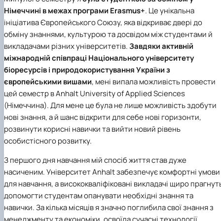
Німеччині в межах програми Erasmus+
. Це унікальна
ініціатива Європейського Союзу, яка відкриває двері до
обміну знаннями, культурою та досвідом між студентами й
викладачами різних університетів.
Завдяки активній
міжнародній співпраці Національного університету
біоресурсів і природокористування України з
європейськими вишами
, мені випала можливість провести
цей семестр в Anhalt University of Applied Sciences
(Німеччина). Для мене це була не лише можливість здобути
нові знання, а й шанс відкрити для себе нові горизонти,
розвинути корисні навички та вийти новий рівень
особистісного розвитку.
З першого дня навчання мій спосіб життя став дуже
насиченим. Університет Anhalt забезпечує комфортні умови
для навчання, а висококваліфіковані викладачі щиро прагнут
допомогти студентам опанувати необхідні знання та
навички. За кілька місяців я значно поглибила свої знання з
менеджменту та економіки, освоїла сучасні технології