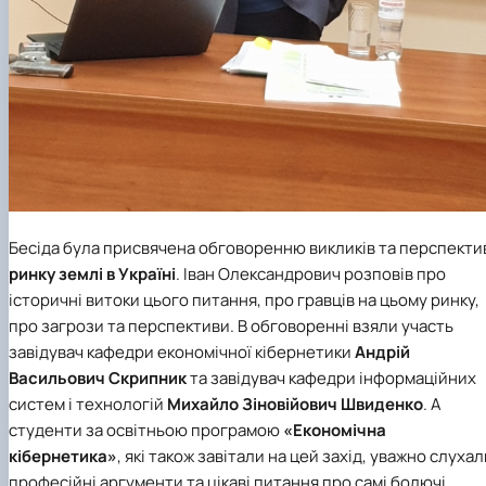
Бесіда була присвячена обговоренню викликів та перспекти
ринку землі в Україні
. Іван Олександрович розповів про
історичні витоки цього питання, про гравців на цьому ринку,
про загрози та перспективи. В обговоренні взяли участь
завідувач кафедри економічної кібернетики
Андрій
Васильович Скрипник
та завідувач кафедри інформаційних
систем і технологій
Михайло Зіновійович Швиденко
. А
студенти за освітньою програмою
«Економічна
кібернетика»
, які також завітали на цей захід, уважно слухал
професійні аргументи та цікаві питання про самі болючі