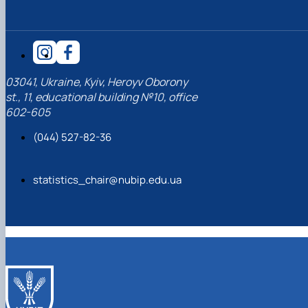
03041, Ukraine, Kyiv, Heroyv Oborony
st., 11, educational building №10, office
602-605
(044) 527-82-36
statistics_chair@nubip.edu.ua