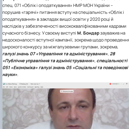
спец. 071 «Облік і оподаткування» НМР МОН України –
порушив «гарячі» питання вступу на спеціальність «Облік і
оподаткування» в закладах вищої освіти у 2020 році й
наслідків у забезпеченості висококваліфікованими кадрами
сучасного бізнесу. У своєму виступі
М. Бондар
зауважив на
недосконалості вступної кампанії, зокрема щодо проведенн
широкого конкурсу за міжгалузевими групами, зокрема,
галузі знань 07 «Управління та адміністрування»
,
28
«Публічне управління та адміністрування»
,
спеціальності
051 «Економіка» галузі знань 05 «Соціальні та поведінкові
науки»
.