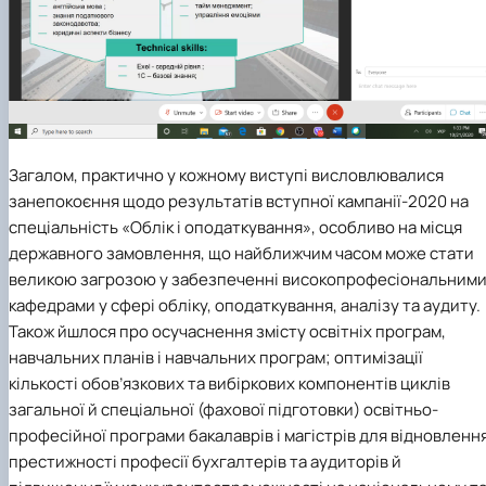
Загалом, практично у кожному виступі висловлювалися
занепокоєння щодо результатів вступної кампанії-2020 на
спеціальність «Облік і оподаткування»
, особливо на місця
державного замовлення, що найближчим часом може стати
великою загрозою у забезпеченні високопрофесіональним
кафедрами у сфері обліку, оподаткування, аналізу та аудиту.
Також йшлося про осучаснення змісту освітніх програм,
навчальних планів і навчальних програм; оптимізації
кількості обов’язкових та вибіркових компонентів циклів
загальної й спеціальної (фахової підготовки) освітньо-
професійної програми бакалаврів і магістрів для відновленн
престижності професії бухгалтерів та аудиторів й