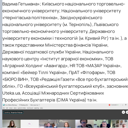
Вадима Гетьмана»; Київського національного торговельно-
економічного університету; Національного університету
«Чернігівська політехніка», Західноукраїнського
національного університету (м. Тернопіль), Львівського
торговельно-економічного університету, Державного
університету економіки і технологій (м. Кривий Ріг) та ін. ), а
також представники Міністерства фінансів України,
Державної податкової служби України, Національного
наукового центру «Інститут аграрної економіки», ТОВ
«Аграрний Холдинг «Авангард», HR ТОВ «МАЗАР Україна»,
компанії «Бейкер Тіллі Україна», ПрАТ «Фітофарм», ТОВ
«БЮРО ВИН», ТОВ «Редакція Газети «Все про бухгалтерський
облік», ГО «Всеукраїнський бухгалтерський клуб», засновник
Uteka.ua, Асоціації Міжнародних Сертифікованих
Професійних Бухгалтерів (СІМА Україна) та ін.