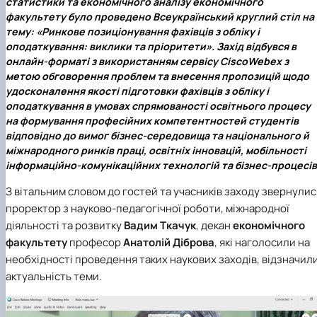
статистики та економічного аналізу економічного
факультету було проведено
Всеукраїнський круглий стіл на
тему: «Ринкове позиціонування фахівців з обліку і
оподаткування: виклики та пріоритети»
. Захід відбувся в
онлайн-форматі з використанням сервісу СіsсоWebex з
метою обговорення проблем та внесення пропозицій щодо
удосконалення якості підготовки фахівців з обліку і
оподаткування в умовах спрямованості освітнього процесу
на формування професійних компетентностей студентів
відповідно до вимог бізнес-середовища та національного й
міжнародного ринків праці, освітніх інновацій, мобільності
інформаційно-комунікаційних технологій та бізнес-процесів
З вітальним словом до гостей та учасників заходу звернулис
проректор з науково-педагогічної роботи, міжнародної
діяльності та розвитку
Вадим Ткачук
, декан
економічного
факультету
професор
Анатолій Діброва
, які наголосили на
необхідності проведення таких наукових заходів, відзначил
актуальність теми.