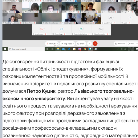
До обговорення питань якості підготовки фахівців зі
спеціальності «Облік і оподаткування»
, формування їх
фахових компетентностей та професійної мобільності й
визначення пріоритетів подальшого розвитку спеціальності
долучився
Петро Куцик
, ректор
Львівського торговельно-
економічного університету
. Він акцентував увагу на якості
освітнього процесу та зауважив на необхідності врахування
цього фактору при розподілі державного замовлення з
підготовки фахівців між провідними закладами вищої освіти 
досвідченим професорсько-викладацьким складом,
розвиненою науковою діяльністю, відповідною матеріально