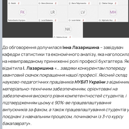
До обговорення долучилася
Інна Лазаришина
– завідувач
кафедри статистики та економічного аналізу
, яка наголосил
на невиправданому приниженні ролі професії бухгалтера. Як
відмітила
І. Лазаришина
«…
завдяки конкурентам попереду
квантовий скачок покращення нашої професії. Якісний склад
науково-педагогічних працівників
НУБіП України
з відмінни
матеріально-технічним забезпеченням, орієнтовані на
забезпечення високого рівня компетентностей студентів, і
підтвердженням цьому є 90%-ве працевлаштування
випускників за фахом, а також працевлаштування студентів у
поєднані з навчальним процесом, починаючи із 3-го курсу
бакалаврату
».