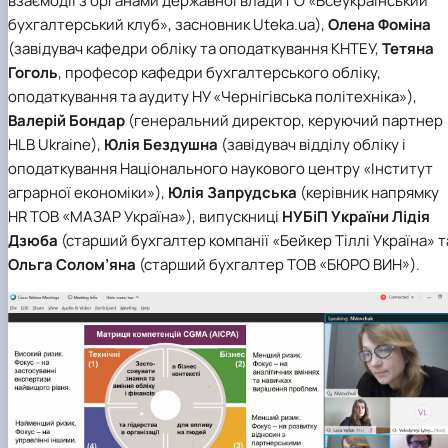
взаємодії з органами державної влади
ГО «Всеукраїнський
бухгалтерський клуб»
, засновник
Uteka.ua
),
Олена Фоміна
(завідувач кафедри обліку та оподаткування
КНТЕУ
,
Тетяна
Гоголь
, професор кафедри бухгалтерського обліку,
оподаткування та аудиту
НУ «Чернігівська політехніка»
),
Валерій Бондар
(генеральний директор, керуючий партнер
HLB Ukraine
),
Юлія Бездушна
(завідувач відділу обліку і
оподаткування
Національного наукового центру «Інститут
аграрної економіки»
),
Юлія
Запрудська
(керівник напрямку
HR ТОВ «МАЗАР Україна»
), випускниці
НУБіП України
Лідія
Дзюба
(старший бухгалтер
компанії «Бейкер Тіллі Україна»
т
Ольга Солом’яна
(старший бухгалтер
ТОВ «БЮРО ВИН»
).