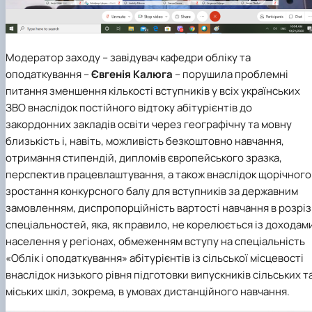
Модератор заходу – завідувач
кафедри обліку та
оподаткування
–
Євгенія Калюга
– порушила проблемні
питання зменшення кількості вступників у всіх українських
ЗВО внаслідок постійного відтоку абітурієнтів до
закордонних закладів освіти через географічну та мовну
близькість і, навіть, можливість безкоштовно навчання,
отримання стипендій, дипломів європейського зразка,
перспектив працевлаштування, а також внаслідок щорічного
зростання конкурсного балу для вступників за державним
замовленням, диспропорційність вартості навчання в розріз
спеціальностей, яка, як правило, не корелюється із доходам
населення у регіонах, обмеженням вступу на
спеціальність
«Облік і оподаткування»
абітурієнтів із сільської місцевості
внаслідок низького рівня підготовки випускників сільських т
міських шкіл, зокрема, в умовах дистанційного навчання.