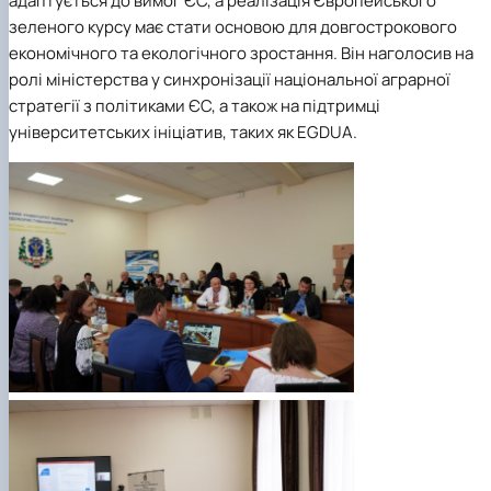
адаптується до вимог ЄС, а реалізація Європейського
зеленого курсу має стати основою для довгострокового
економічного та екологічного зростання. Він наголосив на
ролі міністерства у синхронізації національної аграрної
стратегії з політиками ЄС, а також на підтримці
університетських ініціатив, таких як EGDUA.