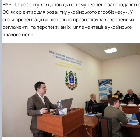
НУБіП, презентував доповідь на тему «Зелене законодавств
ЄС як орієнтир для розвитку українського агробізнесу». У
своїй презентації він детально проаналізував європейські
регламенти та перспективи їх імплементації в українське
правове поле.