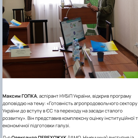
Максим
ГОПКА
, аспірант НУБіП України, відкрив програму
доповіддю на тему: «Готовність агропродовольчого сектору
України до вступу в ЄС та переходу на засади сталого
розвитку». Він представив комплексну оцінку інституційної 
економічної підготовки галузі.
Д-р
Олександр
ПЕРЕХОЖУК
(IAMO, Німеччина) виступив із