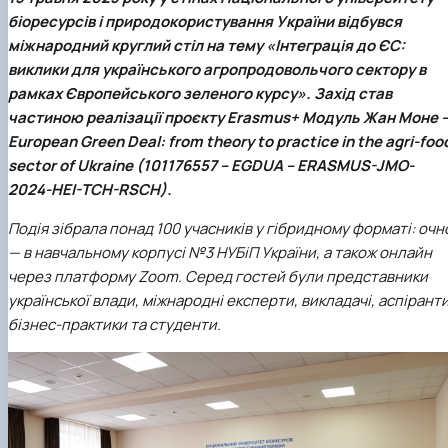
біоресурсів і природокористування України відбувся
міжнародний круглий стіл на тему «Інтеграція до ЄС:
виклики для українського агропродовольчого сектору в
рамках Європейського зеленого курсу». Захід став
частиною реалізації проєкту Erasmus+ Модуль Жан Моне 
European Green Deal: from theory to practice in the agri-foo
sector of Ukraine (101176557 – EGDUA – ERASMUS-JMO-
2024-HEI-TCH-RSCH).
Подія зібрала понад 100 учасників у гібридному форматі: очн
— в навчальному корпусі №3 НУБіП України, а також онлайн
через платформу Zoom. Серед гостей були представники
української влади, міжнародні експерти, викладачі, аспіранти
бізнес-практики та студенти.