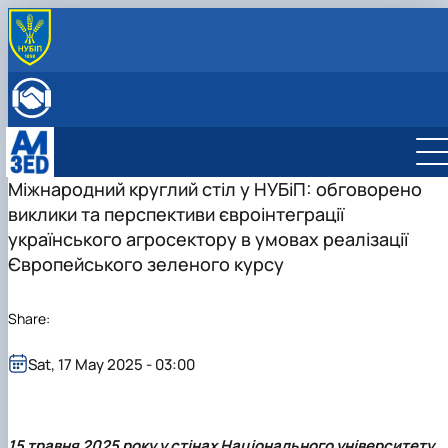
ABOUT THE DEPARTMENT
History
INTERNATIONAL ACTIVITIES
Mission and tasks
International activities
ENROLLMENT
Staff of the department
European Green Deal
Bachelor's degree
Project DAAD
Master's degree
International business management
Міжнародний круглий стіл у НУБіП: обговорено
DigiAgrar_UA
Management
Administrative management
виклики та перспективи євроінтеграції
AgriWork_UA
Logistics
Management of International Activity
українського агросектору в умовах реалізації
Європейського зеленого курсу
Share:
Sat, 17 May 2025 - 03:00
15 травня 2025 року у стінах Національного університету