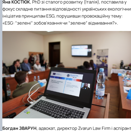
Яна
КОСТЮК
, PhD зі сталого розвитку (Італія), поставила у
фокус складне питання відповідності українських екологічн
ініціатив принципам ESG, порушивши провокаційну тему:
«ESG: “зелені” зобов'язання чи “зелене” відмивання?».
Богдан
ЗВАРУН
, адвокат, директор Zvarun Law Firm і аспіран