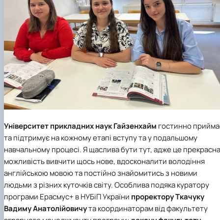
Університет прикладних наук Гайзенхайм
гостинно прийма
та підтримує на кожному етапі вступу та у подальшому
навчальному процесі. Я щаслива бути тут, адже це прекрасн
можливість вивчити щось нове, вдосконалити володіння
англійською мовою та постійно знайомитись з новими
людьми з різних куточків світу. Особлива подяка куратору
програми Ерасмус+ в НУБіП України
проректору Ткачуку
Вадиму Анатолійовичу
та координаторам від факультету