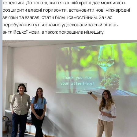
колективі. До того ж, життя в іншій країні дає можливість
розширити власні горизонти, встановити нові міжнародні
зв'язки та взагалі стати більш самостійним. За час
перебування тут, я значно удосконалила свій рівень
англійської мови, а також покращила німецьку.