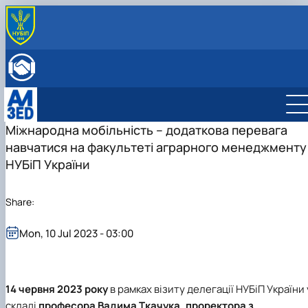
ABOUT THE DEPARTMENT
History
INTERNATIONAL ACTIVITIES
Mission and tasks
International activities
ENROLLMENT
Staff of the department
European Green Deal
Bachelor's degree
Project DAAD
Master's degree
International business management
Міжнародна мобільність – додаткова перевага
DigiAgrar_UA
Management
Administrative management
навчатися на факультеті аграрного менеджменту
AgriWork_UA
Logistics
Management of International Activity
НУБіП України
Share:
Mon, 10 Jul 2023 - 03:00
14 червня 2023 року
в рамках візиту делегації НУБіП України 
складі
професора Вадима Ткачука, проректора з