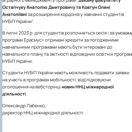
аграрного менеджменту програми:
декану факультету
Остапчуку Анатолію Дмитровичу та Ковтун Олені
Анатоліївні
за розширення кордонів у навчанні студентів
НУБіП України".
В липні 2023 р. для студентів розпочнеться сесія і за умовам
програми Ерасмус+ отримані кредити за погодженими
навчальними програмами мають бути інтеровані до
навчального плану та звітності відповідних освітніх програм
НУБіП України.
Студенти НУБіП України мають можливість подавати заявки
на участь в програмах мобільності, відслідковуючи
оголошення на вебсторінці
новин ННЦ міжнародної
діяльності
.
Олександр Лабенко,
директор ННЦ міжнародної діяльності