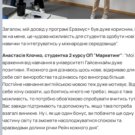
Загалом, мій досвід у програмі Еразмус+ був дуже корисним, і
як на мене, це чудова можливість для студентів здобути нові
навички та інтегруватись у міжнародне середовище".
Анастасія Клочко, студентка 2 курсу ОП "Маркетинг"
: "Мої
враження від навчання в університеті Гайсенхайм дуже
позитивні. Я кожного дня дізнаюсь щось нове, відкриваю для
себе світ виноробства та дізнаюсь про виноград більше.
Постійне навчання англійською мовою теж дуже мотивує. Ві
себе хочу сказати, що боятись нічого не треба і, якщо є така
можливість, то потрібно обов’язково спробувати вчитись тут
Вас завжди підтримають та допоможуть, якщо така потреба
взагалі виникне. Ну і, як ще один бонус, ви побачите ще одну
частину світу та зможете насолоджуватися спокоєм та
краєвидами долини річки Рейн кожного дня".