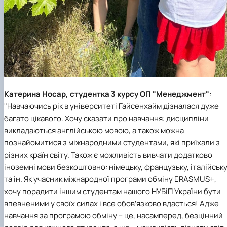
Катерина Носар, студентка 3 курсу ОП "Менеджмент"
:
"Навчаючись рік в університеті Гайсенхайм дізналася дуже
багато цікавого. Хочу сказати про навчання: дисципліни
викладаються англійською мовою, а також можна
познайомитися з міжнародними студентами, які приїхали з
різних країн світу. Також є можливість вивчати додатково
іноземні мови безкоштовно: німецьку, французьку, італійськ
та ін. Як учасник міжнародної програми обміну ERASMUS+,
хочу порадити іншим студентам нашого НУБіП України бути
впевненими у своїх силах і все обов’язково вдасться! Адже
навчання за програмою обміну – це, насамперед, безцінний