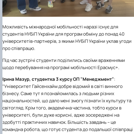
Можливість міжнародної мобільності наразі існує для
студентів НУБіП України для програм обміну до понад 40
університетів-партнерів, з якими НУБіП України уклав угоди
про співпрацю.
Під час зустрічі студенти поділились своїми враженнями
щодо перебування на програмі мобільності Ерасмус+.
Ірина Мазур, студентка 3 курсу ОП "Менеджмент"
:
"Університет Гайсенхайм добре відомий в світі винного
бізнесу. Саме тут я познайомилась з людьми різних
національностей, що дало мені змогу пізнати їх культуру та
світогляд. Крім того, академічна частина, тобто курси в
університеті, були дуже корисні, адже зосереджені на
здобутті практичних навичок. Більшість завдань – це
командна робота, що готує студента до подальшої співпраці 