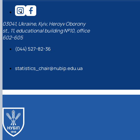
03041, Ukraine, Kyiv, Heroyv Oborony
st., 11, educational building №10, office
602-605
(044) 527-82-36
statistics_chair@nubip.edu.ua