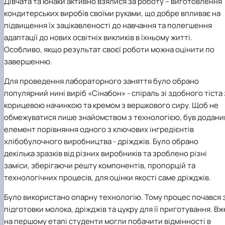
Дівчата та юнаки активно взялися за роботу – виготовлення
кондитерських виробів своїми руками, що добре впливає на
підвищення їх зацікавленості до навчання та полегшення
адаптації до нових освітніх викликів в їхньому житті.
Особливо, якщо результат своєї роботи можна оцінити по
завершенню.
Для проведення лабораторного заняття було обрано
популярний нині виріб «Сінабон» - спіраль зі здобного тіста 
корицевою начинкою та кремом з вершкового сиру. Щоб не
обмежуватися лише знайомством з технологією, був додани
елемент порівняння одного з ключових інгредієнтів
хлібобулочного виробництва - дріжджів.
Було обрано
декілька зразків від різних виробників та зроблено різні
заміси, зберігаючи решту компонентів, пропорцій та
технологічних процесів, для оцінки якості саме дріжджів.
Було використано опарну технологію. Тому процес почався 
підготовки молока, дріжджів та цукру для її приготування. Вж
на першому етапі студенти могли побачити відмінності в