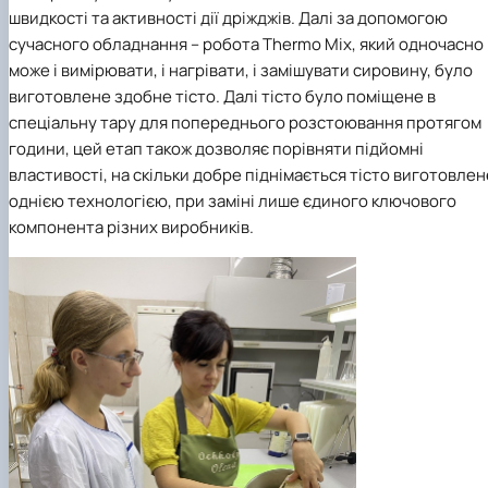
швидкості та активності дії дріжджів. Далі за допомогою
сучасного обладнання – робота Thermo Mix, який одночасно
може і вимірювати, і нагрівати, і замішувати сировину, було
виготовлене здобне тісто. Далі тісто було поміщене в
спеціальну тару для попереднього розстоювання протягом
години, цей етап також дозволяє порівняти підйомні
властивості, на скільки добре піднімається тісто виготовлен
однією технологією, при заміні лише єдиного ключового
компонента різних виробників.