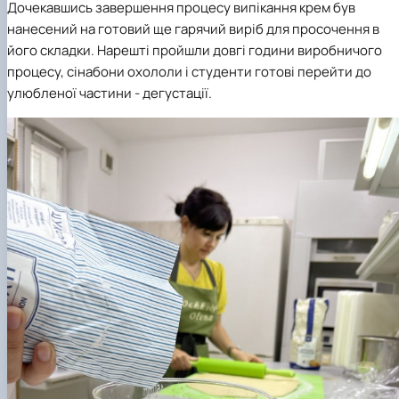
Дочекавшись завершення процесу випікання крем був
нанесений на готовий ще гарячий виріб для просочення в
його складки. Нарешті пройшли довгі години виробничого
процесу, сінабони охололи і студенти готові перейти до
улюбленої частини - дегустації.