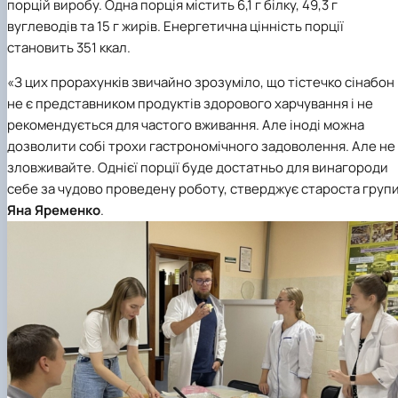
порцій виробу. Одна порція містить 6,1 г білку, 49,3 г
вуглеводів та 15 г жирів. Енергетична цінність порції
становить 351 ккал.
«З цих прорахунків звичайно зрозуміло, що тістечко сінабон
не є представником продуктів здорового харчування і не
рекомендується для частого вживання. Але іноді можна
дозволити собі трохи гастрономічного задоволення. Але не
зловживайте. Однієї порції буде достатньо для винагороди
себе за чудово проведену роботу, стверджує староста груп
Яна
Яременко
.