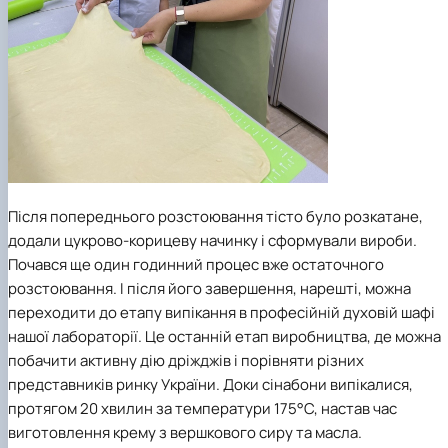
Після попереднього розстоювання тісто було розкатане,
додали цукрово-корицеву начинку і сформували вироби.
Почався ще один годинний процес вже остаточного
розстоювання. І після його завершення, нарешті, можна
переходити до етапу випікання в професійній духовій шафі
нашої лабораторії. Це останній етап виробництва, де можна
побачити активну дію дріжджів і порівняти різних
представників ринку України. Доки сінабони випікалися,
протягом 20 хвилин за температури 175°С, настав час
виготовлення крему з вершкового сиру та масла.