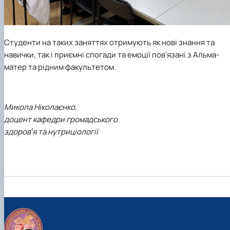
Студенти на таких заняттях отримують як нові знання та
навички, так і приємні спогади та емоції повʼязані з Альма-
матер та рідним факультетом.
Микола Ніколаєнко,
доцент кафедри громадського
здоровʼя та нутриціології