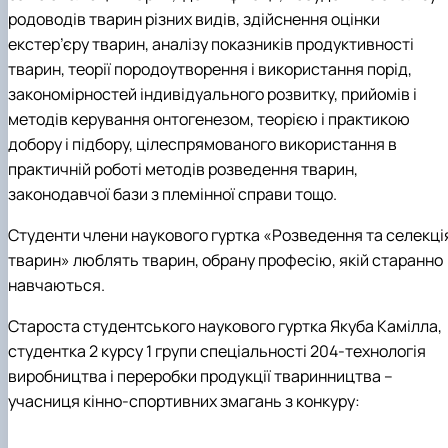
родоводів тварин різних видів, здійснення оцінки
екстер’єру тварин, аналізу показників продуктивності
тварин, теорії породоутворення і використання порід,
закономірностей індивідуального розвитку, прийомів і
методів керування онтогенезом, теорією і практикою
добору і підбору, цілеспрямованого використання в
практичній роботі методів розведення тварин,
законодавчої бази з племінної справи тощо.
Студенти члени наукового гуртка «Розведення та селекці
тварин» люблять тварин, обрану професію, якій старанно
навчаються.
Староста студентського наукового гуртка Якуба Камілла,
студентка 2 курсу 1 групи спеціальності 204-технологія
виробництва і переробки продукції тваринництва –
учасниця кінно-спортивних змагань з конкуру: