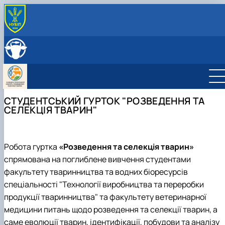
ABOUT THE DEPARTMENT
History of the Department
ЕMPLOYEES OF THE DEPARTMENT
Сooperation with employers
EDUCATIONAL ACTIVITIES
Training laboratories
Training laboratories
SCIENTIFIC ACTIVITY
Employment opportunities
Work programs
Scientific work
INTERNATIONAL ACTIVITIES
СТУДЕНТСЬКИЙ ГУРТОК "РОЗВЕДЕННЯ ТА
Student internship
Advisory activities
СЕЛЕКЦІЯ ТВАРИН"
Photo gallery
Science clubs
Postgraduate studies
Animal Biotechnology Club
Animal Genetic Resources Club
Animal Breeding and Selection Club
Робота гуртка
«Розведення та селекція тварин»
Animal Genetics Club
спрямована на поглиблене вивчення студентами
факультету тваринництва та водних біоресурсів
спеціальності "Технології виробництва та переробки
продукції тваринництва" та факультету ветеринарної
медицини питань щодо розведення та селекції тварин, а
саме еволюції тварин, ідентифікації, побудови та аналізу