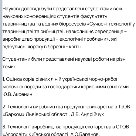
Наукові доповіді були представлені студентами всіх
наукових конференціях студентів факультету
тваринництва та водних біоресурсів «Сучасні технології у
тваринництві та рибництві: навколишнє середовище –
виробництво продукції – екологічні проблеми», які
відбулись щороку в березні - квітні.
Студентами були представлені наукові роботи на різні
теми:
1.
Оцінка корів різних ліній української чорно-рябої
молочної породи за господарськи корисними ознаками.
Ю.В. Аксенин
2.
Технологія виробництва продукції свинарства в ТзОВ
«Барком» Львівської області
.
Д.В. Андрійчук
3.
Технології виробництва продукції скотарства в СТОВ
«Агросвіт» Київської області. А.О.Баранов,