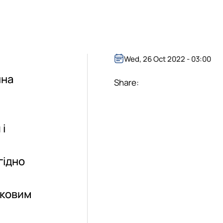
Wed, 26 Oct 2022 - 03:00
чна
Share:
і
гідно
уковим