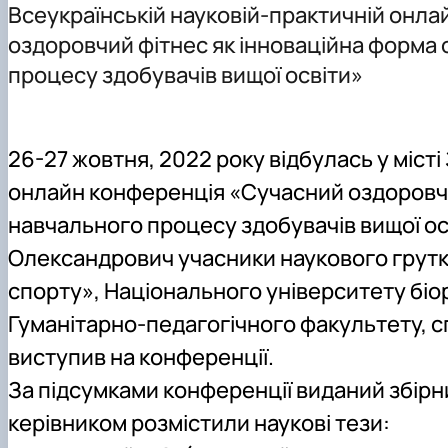
Всеукраїнській науковій-практичній онла
Trust Box
Як стати студентом?
Вибіркові дисципліни
Науковий гурток "Інноваційні підходи досліджень у сфе
оздоровчий фітнес як інноваційна форма 
Educational and methodological support for the disciplin
Чому НУБіП України - твій вибір?
Курсові роботи
процесу здобувачів вищої освіти»
Collaboration with employers and stakeholders
Правила прийому 2026
Практичне навчання
Договори про співпрацю
Атестаційний екзамен
Опитування студентів, викладачів та стейкхолдерів
Навчально-методичне забезпечення ОПП А7 "Фізична к
26-27 жовтня, 2022 року відбулась у міс
Освітні програми та навчальні плани
онлайн конференція «Сучасний оздоровчий
Робочі програми та силабуси дисциплін
навчального процесу здобувачів вищої ос
Вибіркові дисципліни
Практична підготовка
Олександрович учасники наукового грутка
Гостьові лекції
спорту», Національного університету біо
Атестація здобувачів
Гуманітарно-педагогічного факультету, спе
Результати анкетування
Додаткова (супровідна) інформація
виступив на конференції.
Акредитація
За підсумками конференції виданий збірни
Договори про співпрацю
керівником розмістили наукові тези: