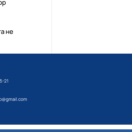
ор
та не
5-21
ip@gmail.com