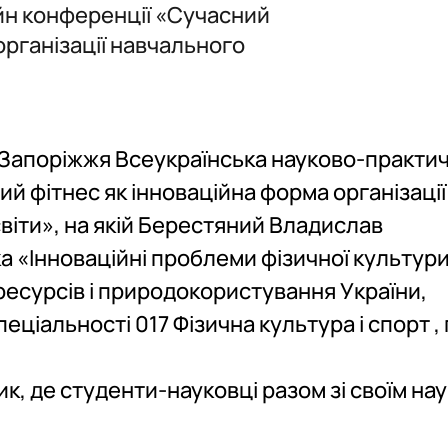
йн конференції «Сучасний
рі фізичної культури і спо…
організації навчального
e "Physical Education"
ультура і спорт" (ОС"Магістр"…
ті Запоріжжя Всеукраїнська науково-практи
 фітнес як інноваційна форма організації
віти», на якій Берестяний Владислав
 «Інноваційні проблеми фізичної культури 
ресурсів і природокористування України,
ціальності 017 Фізична культура і спорт , 
к, де студенти-науковці разом зі своїм на