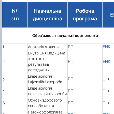
№
Навчальна
Робоча
Е
з/п
дисципліна
програма
Обов’язкові навчальні компоненти
РП
ЕНК
1
Анатомія людини
Внутрішня медицина
з оцінкою
РП
ЕНК
2
результатів
досліджень
Епідеміологія:
РП
3
ЕНК
інфекційні хвороби
Епідеміологія:
РП
4
ЕНК
неінфекційні хвороби
Основи здорового
РП
5
ЕНК
способу життя
Патоморфологія та