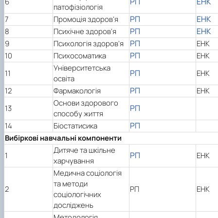
РП
ЕНК
6
патофізіологія
РП
ЕНК
7
Промоція здоров'я
РП
ЕНК
8
Психічне здоров'я
РП
9
Психологія здоров'я
ЕНК
РП
10
Психосоматика
ЕНК
Університетська
РП
11
ЕНК
освіта
РП
12
Фармакологія
ЕНК
Основи здорового
РП
13
способу життя
РП
14
Біостатисика
Вибіркові навчальні компоненти
Дитяче та шкільне
РП
1
ЕНК
харчування
Медична соціологія
та методи
2
РП
ЕНК
соціологічних
досліджень
Методологія