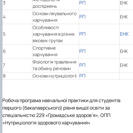
РП
3
ЕНК
досліджень
Основи лікувального
РП
4
ЕНК
харчування
Особливості
РП
ЕНК
5
харчування в різних
вікових групах
Спортивне
РП
6
ЕНК
харчування
Фізіологія травлення
РП
7
ЕНК
та обміну речовин
РП
8
Основи нутриціології
Робоча програма навчальної практики для студентів
першого (бакалаврського) рівня вищої освіти за
спеціальністю 229 «Громадське здоров’я», ОПП
«Нутриціологія здорового харчування»