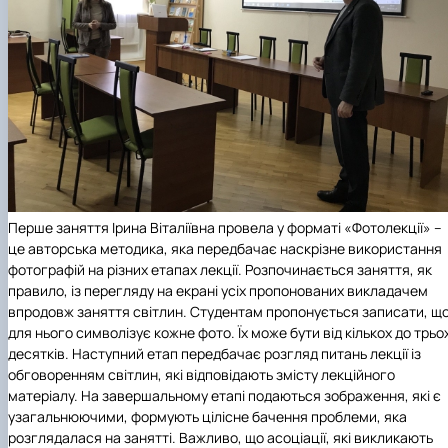
Перше заняття Ірина Віталіївна провела у форматі «Фотолекції» –
це авторська методика, яка передбачає наскрізне використання
фотографій на різних етапах лекції. Розпочинається заняття, як
правило, із перегляду на екрані усіх пропонованих викладачем
впродовж заняття світлин. Студентам пропонується записати, щ
для нього символізує кожне фото. Їх може бути від кількох до трьо
десятків. Наступний етап передбачає розгляд питань лекції із
обговоренням світлин, які відповідають змісту лекційного
матеріалу. На завершальному етапі подаються зображення, які є
узагальнюючими, формують цілісне бачення проблеми, яка
розглядалася на занятті. Важливо, що асоціації, які викликають