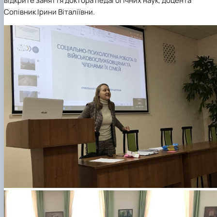
відкрите заняття доктора педагогічних наук, доцента
Сопівник Ірини Віталіївни.