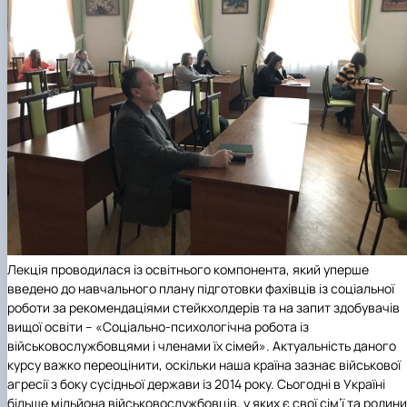
Лекція проводилася із освітнього компонента, який уперше
введено до навчального плану підготовки фахівців із соціальної
роботи за рекомендаціями стейкхолдерів та на запит здобувачів
вищої освіти – «Соціально-психологічна робота із
військовослужбовцями і членами їх сімей». Актуальність даного
курсу важко переоцінити, оскільки наша країна зазнає військової
агресії з боку сусідньої держави із 2014 року. Сьогодні в Україні
більше мільйона військовослужбовців, у яких є свої сім’ї та родини