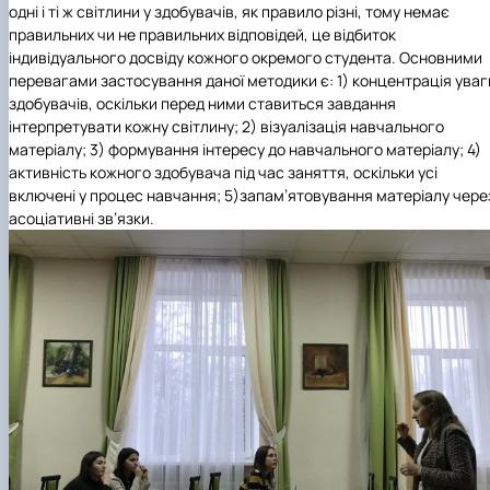
одні і ті ж світлини у здобувачів, як правило різні, тому немає
правильних чи не правильних відповідей, це відбиток
індивідуального досвіду кожного окремого студента. Основними
перевагами застосування даної методики є: 1) концентрація уваг
здобувачів, оскільки перед ними ставиться завдання
інтерпретувати кожну світлину; 2) візуалізація навчального
матеріалу; 3) формування інтересу до навчального матеріалу; 4)
активність кожного здобувача під час заняття, оскільки усі
включені у процес навчання; 5)запам’ятовування матеріалу чере
асоціативні зв’язки.