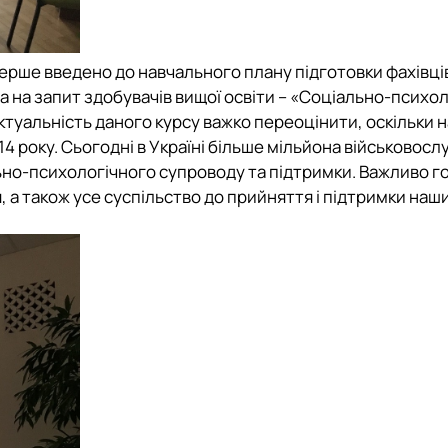
ерше введено до навчального плану підготовки фахівців
 на запит здобувачів вищої освіти – «Соціально-психо
ктуальність даного курсу важко переоцінити, оскільки 
014 року. Сьогодні в Україні більше мільйона військовосл
ально-психологічного супроводу та підтримки. Важливо г
я, а також усе суспільство до прийняття і підтримки наш