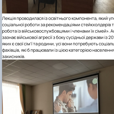
Лекція проводилася із освітнього компонента, який уп
соціальної роботи за рекомендаціями стейкхолдерів та
робота із військовослужбовцями і членами їх сімей». А
зазнає військової агресії з боку сусідньої держави із 2
яких є свої сім’ї та родини, усі вони потребують соці
фахівців, які б працювали із цією категорією населенн
захисників.