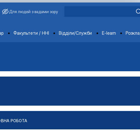
Для людей з вадами зору
ments
ар
Факультети / ННІ
Відділи/Служби
E-learn
Розкл
ОВНА РОБОТА
робота та консультуван…
на робота та консультуван…
ія