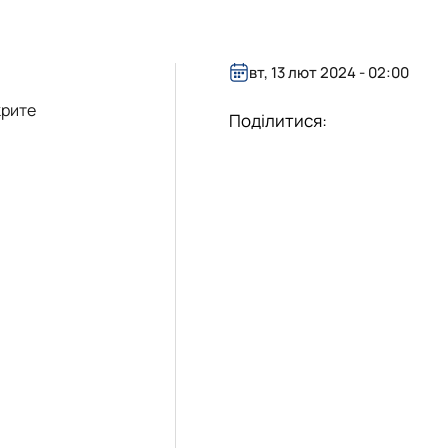
а робота та консультуван…
вт, 13 лют 2024 - 02:00
крите
Поділитися: