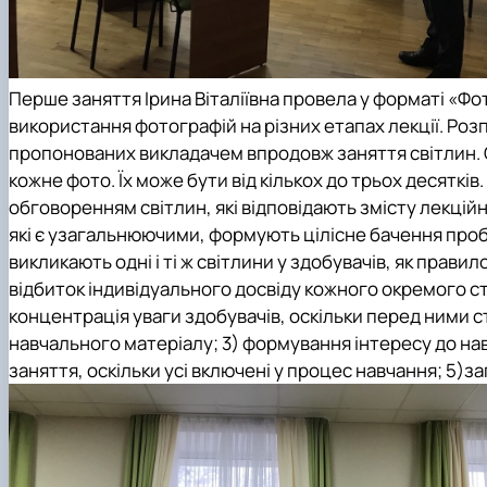
Перше заняття Ірина Віталіївна провела у форматі «Фо
використання фотографій на різних етапах лекції. Розп
пропонованих викладачем впродовж заняття світлин. 
кожне фото. Їх може бути від кількох до трьох десятків
обговоренням світлин, які відповідають змісту лекці
які є узагальнюючими, формують цілісне бачення пробле
викликають одні і ті ж світлини у здобувачів, як прави
відбиток індивідуального досвіду кожного окремого с
концентрація уваги здобувачів, оскільки перед ними с
навчального матеріалу; 3) формування інтересу до нав
заняття, оскільки усі включені у процес навчання; 5)з