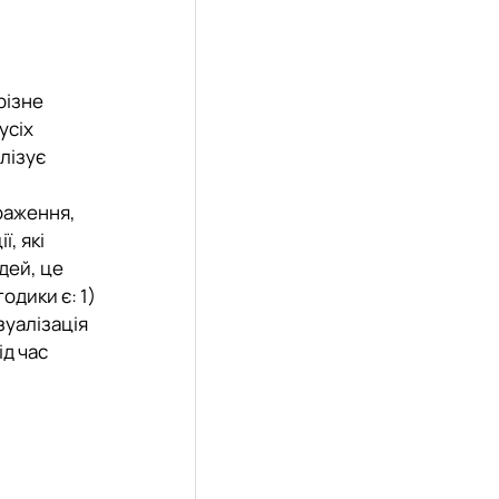
різне
усіх
лізує
раження,
, які
ідей, це
одики є: 1)
зуалізація
ід час