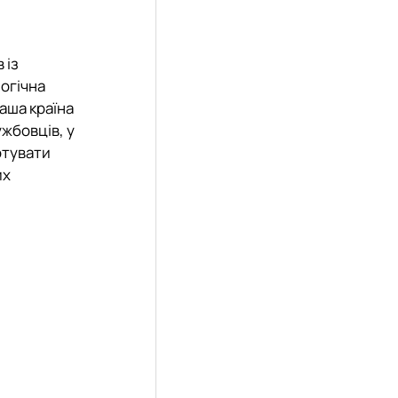
 із
логічна
наша країна
ужбовців, у
отувати
их