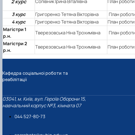
2 курс
Сопівник Ірина Віталіївна
План роботи
3 курс
Григоренко Тетяна Вікторівна
План робот
4 курс
Григоренко Тетяна Вікторівна
План роботи
Магістри 1
Тверезовська Ніна Трохимівна
План робот
р.н.
Магістри 2
Тверезовська Ніна Трохимівна
План роботи
р.н.
Кафедра соціальної роботи та
реабілітації
03041, м. Київ, вул. Героїв Оборони 15,
навчальний корпус №3, кімната 07
044 527-80-73