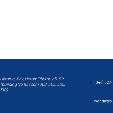
Ukraine, Kyiv, Heroiv Oborony 11, Str.
(044) 527-
(building No 10, room 302, 303, 305,
310)
worldagro