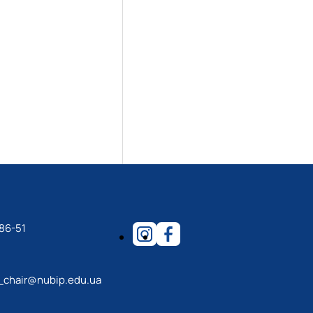
86-51
_chair@nubip.edu.ua