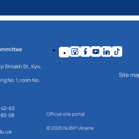
ommittee
i Shliakh St., Kyiv,
Site ma
ng No. 1, room No.
-42-63
Official site portal
-83-08
© 2026 NUBiP Ukraine
du.ua