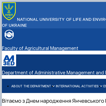
NATIONAL UNIVERSITY OF LIFE AND ENV
OF UKRAINE
Faculty of Agricultural Management
Department of Administrative Management and In
ABOUT THE DEPARTMENT
INTERNATIONAL ACTIVITIES
E
History
International activities
Bachelor's degree
Mission and tasks
European Green Deal
Master's degree
Вітаємо з Днем народження Янчевського
Staff of the department
Project DAAD