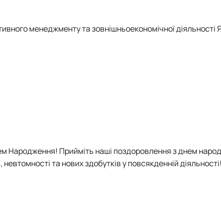
тивного менеджменту та зовнішньоекономічної діяльності
Я
ем Народження! П
рийміть наші поздоровлення з днем наро
 невтомності та нових здобутків у повсякденній діяльності