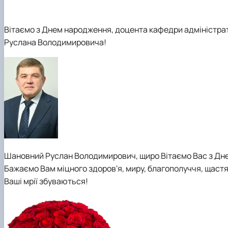
DigiAgrar_UA
AgriWork_UA
Вітаємо з Днем народження
,
доцента
кафедри
адміністра
Руслана Володимировича
!
Шановний Руслан Володимирович, щиро Вітаємо
Вас
з Дн
Бажаємо Вам міцного здоров'я, миру, благополуччя, щастя,
Ваші мрії збуваються!