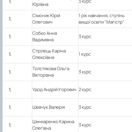
3 курс
Юріївна
Сімоник Юрій
1 рік навчання, ступінь
Олегович
вищої освіти "Магістр"
Собко Анна
3 курс
Вадимівна
Стрілець Каріна
1 курс
Олексіївна
Толстякова Ольга
3 курс
Вікторівна
Удод Андрій Ігорович
2 курс
Шевчук Валерія
3 курс
Шинкаренко Карина
3 курс
Олегівна