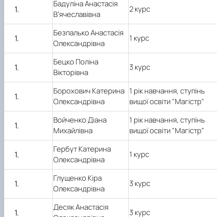
Бадуліна Анастасія
2 курс
Вʼячеславівна
Безпалько Анастасія
1 курс
Олександрівна
Бецко Поліна
3 курс
Вікторівна
Борохович Катерина
1 рік навчання, ступінь
Олександрівна
вищої освіти "Магістр"
Войченко Діана
1 рік навчання, ступінь
Михайлівна
вищої освіти "Магістр"
Гербут Катерина
1 курс
Олександрівна
Глущенко Кіра
3 курс
Олександрівна
Десяк Анастасія
3 курс