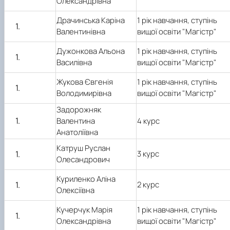
Олександрівна
Драчинська Каріна
1 рік навчання, ступінь
Валентинівна
вищої освіти "Магістр"
Дужонкова Альона
1 рік навчання, ступінь
Василівна
вищої освіти "Магістр"
Жукова Євгенія
1 рік навчання, ступінь
Володимирівна
вищої освіти "Магістр"
Задорожняк
Валентина
4 курс
Анатоліївна
Катруш Руслан
3 курс
Олесандрович
Куриленко Аліна
2 курс
Олексіївна
Кучерчук Марія
1 рік навчання, ступінь
Олександрівна
вищої освіти "Магістр"