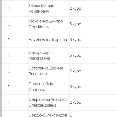
Левда Богдан
2 курс
Романович
Мойсієнко Дмитро
3 курс
Сергійович
Науміч Аліна Ігорівна
3 курс
Оніщук Дарʼя
3 курс
Максимівна
Остапенко Дарина
2 курс
Василівна
Салміна Юлія
3 курс
Олегівна
Севрюкова Анастасія
2 курс
Олександрівна
Сердюк Олександра