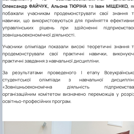
Олександр ФАЙЧУК,
Альона ТЮРІНА
та
Іван МІЩЕНКО,
я
побажали учасникам продемонструвати свої знання т
навички, що використовуються для прийняття ефективни
управлінських рішень при здійсненні підприємство
зовнішньоекономічної діяльності.
Учасники олімпіади показали високі теоретичні знання т
продемонстрували свої практичні навички, виконуюч
практичні завдання з навчальної дисципліни.
За результатами проведеного І етапу Всеукраїнсько
студентської олімпіади з навчальної дисциплін
«Зовнішньоекономічна діяльність підприємства
організаційним комітетом визначено переможців у розріз
освітньо-професійних програм.