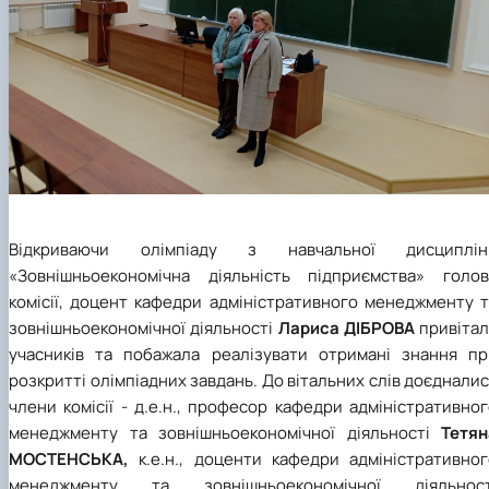
Відкриваючи олімпіаду з навчальної дисциплін
«Зовнішньоекономічна діяльність підприємства»
голов
комісії, доцент кафедри адміністративного менеджменту т
зовнішньоекономічної діяльності
Лариса ДІБРОВА
привітал
учасників та побажала реалізувати отримані знання пр
розкритті олімпіадних завдань. До вітальних слів доєднали
члени комісії - д.е.н., професор кафедри адміністративно
менеджменту та зовнішньоекономічної діяльності
Тетян
МОСТЕНСЬКА,
к.е.н., доценти кафедри адміністративног
менеджменту та зовнішньоекономічної діяльност