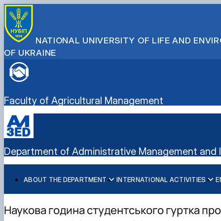
NATIONAL UNIVERSITY OF LIFE AND ENV
OF UKRAINE
Faculty of Agricultural Management
Department of Administrative Management and In
ABOUT THE DEPARTMENT
INTERNATIONAL ACTIVITIES
E
History
International activities
Bachelor's degree
Mission and tasks
European Green Deal
Master's degree
Наукова година студентського гуртка пр
Staff of the department
Project DAAD