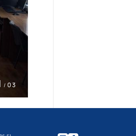
2
03
/