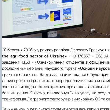
20 березня 2026 р. у рамках реалізації проєкту Еразмус+
the agri-food sector of Ukraine»
- 101176557 – EGDUA
завдання Т.1.3.1 – «Ознайомлення студентів з офіційни
досліджень» керівник наукового гуртка
«Основи науков
практичне заняття. Варто зазначити, що воно було при
даних про стан і розвиток агропродовольчих систем на 
заняття викладач на конкретних прикладах детально п
базами даних. Окремо, він звернув їхню увагу на розділ
трансформації аграрного сектору в різних країнах ЄС та св
Таким чином, у результаті студенти отримали гарну можли