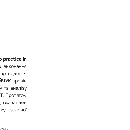
 practice in
ю виконання
и проведення
ЙЧУК
провів
у та аналізу
AT
. Протягом
щевказаними
ку і зеленої
жень.