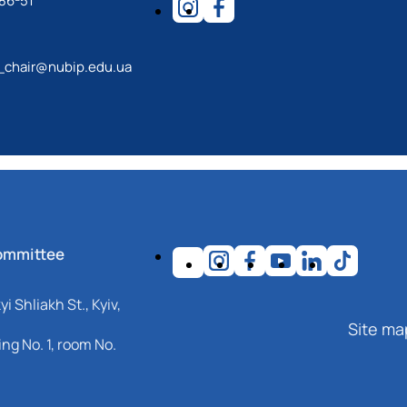
86-51
_chair@nubip.edu.ua
ommittee
i Shliakh St., Kyiv,
Site ma
ng No. 1, room No.