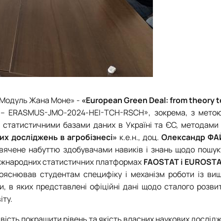
 «Модуль Жана Моне» -
«European Green Deal: from theory to
 – ERASMUS-JMO-2024-HEI-TCH-RSCH», зокрема, з мето
ми статистичними базами даних в Україні та ЄС, методам
их досліджень в агробізнесі»
к.е.н., доц.
Олександр ФА
свячене набуттю здобувачами навиків і знань щодо пошук
міжнародних статистичних платформах
FAOSTAT
і
EUROST
ояснював студентам специфіку і механізм роботи із ви
и, в яких представлені офіційні дані щодо сталого розвит
іту.
вість покращити рівень та якість власних наукових дослід