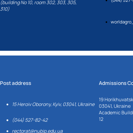
(044) 527-
(building No 10, room 302, 303, 305,
310)
worldagro
Post address
Admissions C
19 Horikhuvatsky
15 Heroiv Oborony, Kyiv, 03041, Ukraine
03041, Ukraine
Academic Buildi
12
(044) 527-82-42
rectorat@nubip.edu.ua