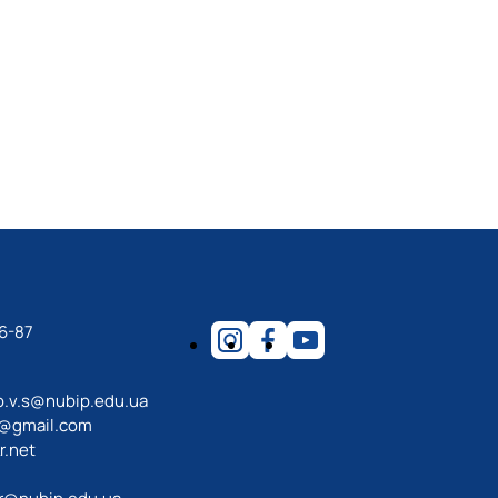
блік»
6-87
o.v.s@nubip.edu.ua
a@gmail.com
r.net