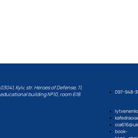
ЗВІТИ про роботу наукового гуртка
ЗВІТИ про роботу наукового гуртка «Діджитал о
Публікаційна активність студентів
Події
Досягнення та відзнаки
Події
Презентація
Оголошення
03041, Kyiv, str. Heroes of Defense, 11,
097-948-3
educational building №10, room 618.
lytvenenk
kafedraoi
oia616@uk
book-