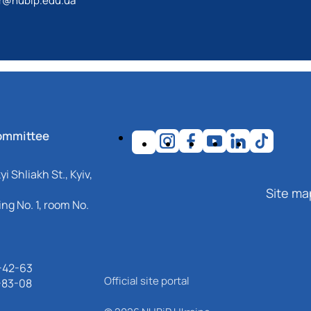
r@nubip.edu.ua
ommittee
i Shliakh St., Kyiv,
Site ma
ng No. 1, room No.
-42-63
Official site portal
-83-08