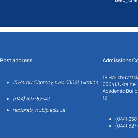
keep_chai
Post address
Admissions C
19 Horikhuvatsky
15 Heroiv Oborony, Kyiv, 03041, Ukraine
03041, Ukraine
Academic Buildi
12
(044) 527-82-42
rectorat@nubip.edu.ua
(044) 258
(044) 527