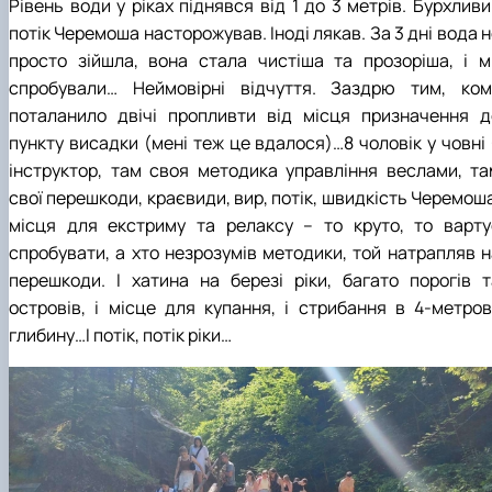
Рівень води у ріках піднявся від 1 до 3 метрів. Бурхлив
потік Черемоша насторожував. Іноді лякав. За 3 дні вода 
просто зійшла, вона стала чистіша та прозоріша, і м
спробували… Неймовірні відчуття. Заздрю тим, ком
поталанило двічі пропливти від місця призначення д
пункту висадки (мені теж це вдалося)…8 чоловік у човні 
інструктор, там своя методика управління веслами, та
свої перешкоди, краєвиди, вир, потік, швидкість Черемош
місця для екстриму та релаксу – то круто, то варту
спробувати, а хто незрозумів методики, той натрапляв н
перешкоди. І хатина на березі ріки, багато порогів т
островів, і місце для купання, і стрибання в 4-метров
глибину…І потік, потік ріки…