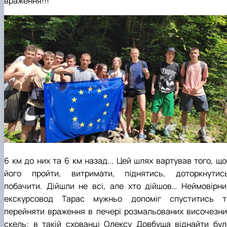
враження!!!
Career guidance
6 км до них та 6 км назад... Цей шлях вартував того, що
його пройти, витримати, піднятись, доторкнутись
побачити. Дійшли не всі, але хто дійшов… Неймовірни
екскурсовод Тарас мужньо допоміг спуститись т
перейняти враження в печері розмальованих височезни
скель: в такій схованці Олексу Довбуша віднайти бул