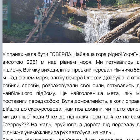
У планах мала бути ГОВЕРЛА. Найвища гора рідної України
висотою 2061 м над рівнем моря. Ми готувались д
підйому. Взимку виходили на гірський перевал Німчича 55
м. над рівнем моря, влітку печера Олекси Довбуша, а отж
робили спроби, розраховували свої сили, готувались д
найбільшого підйому. Це найголовніша мета, яку м
поставили перед собою. Була домовленість, а коли справ
дійшла до екскурсовода, нам повідомили, чи підготовлен
ми до пішої ходи 9 км до підніжжя гори та 4 км на сам
Говерлу??? На жаль, зруйнована дорога від перевалу д
підніжжя унеможливила рух автобуса, на жаль…
Рішення відмовитись прийняти було надважко, ми д