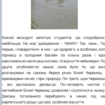
Кожної екскурсії запитую студентів, що сподобалос
найбільше. На моє здивування – ЧАНИ!!! Так, чани… По
перше, «поваритися» в них – це здоров’я, а особливо, ко
пірнаєш в холодний басейн по кілька разів і кро
максимально насичуєш киснем, то відчуття неймовірні. По
друге, особливістю наших чанів було те, що вон
розташовані на самому березі річки Білий Черемош, 
краєвидами на неї, гори, природу. По-третє, шум Черемош
– він заспокоює, релаксує. По-четверте, чистий т
неглибокий Білий Черемош дозволяв і скупатися в ньому
Декому поталанило перебувати в чанах під ча
карпатського дощу і це свої, особливі відчуття.