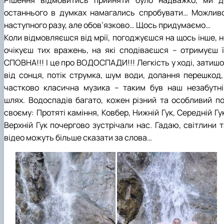
останнього в думках намагались спробувати… Можливо
наступного разу, але обов’язково… Щось придумаємо…
Коли відмовляєшся від мрії, погоджуєшся на щось інше, н
очікуєш тих вражень, на які сподіваєшся – отримуєш ї
СПОВНА!!! І це про ВОДОСПАДИ!!! Легкість у ході, затишо
від сонця, потік струмка, шум води, долання перешкод, 
частково класична музика – таким був наш незабутні
шлях. Водоспадів багато, кожен різний та особливий по
своєму: Протяті каміння, Ковбер, Нижній Гук, Середній Гу
Верхній Гук почергово зустрічали нас. Гадаю, світлини т
відео можуть більше сказати за слова…