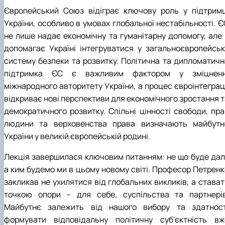
Європейський Союз відіграє ключову роль у підтримц
України, особливо в умовах глобальної нестабільності. Є
не лише надає економічну та гуманітарну допомогу, але 
допомагає Україні інтегруватися у загальноєвропейськ
систему безпеки та розвитку. Політична та дипломатичн
підтримка ЄС є важливим фактором у зміцненн
міжнародного авторитету України, а процес євроінтеграці
відкриває нові перспективи для економічного зростання т
демократичного розвитку. Спільні цінності свободи, пра
людини та верховенства права визначають майбутн
України у великій європейській родині.
Лекція завершилася ключовим питанням: не що буде далі
а ким будемо ми в цьому новому світі. Професор Петренк
закликав не ухилятися від глобальних викликів, а стават
точкою опори – для себе, суспільства та партнерів
Майбутнє залежить від нашого вибору та здатност
формувати відповідальну політичну суб'єктність вж