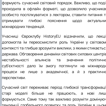
Career guidance
формують сучасний світовий порядок. Важливо, що поді
проходила в офлайн форматі, що дозволило учасника
особисто поспілкуватися з лектором, ставити питання т
отримувати глибокі пояснення щодо актуальни
міжнародних тенденцій.
Учасниці Євроклубу
HistoryEU
відзначили, що лекці
допомогла їм переосмислити роль України у світовом
контексті та глибше зрозуміти виклики, з якими стикаєть
держава. Обговорення динаміки світових силових центрів
нестабільності альянсів та значення політично
суб'єктності дало їм змогу поглянути на міжнародн
процеси не лише з академічної, а й з практично
перспективи.
Сучасний світ переживає період глибокої трансформації
старі моделі більше не працюють, а нові лиш
формуються. Саме тому так важливо розуміти домінуюч
тенденції глобального розвитку та роль України в цьом