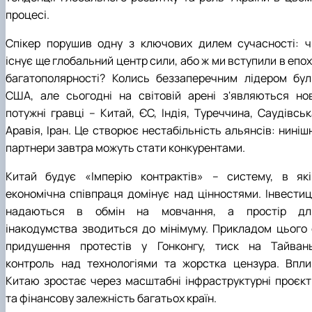
процесі.
Спікер порушив одну з ключових дилем сучасності: ч
існує ще глобальний центр сили, або ж ми вступили в епо
багатополярності? Колись беззаперечним лідером бул
США, але сьогодні на світовій арені з'являються нов
потужні гравці – Китай, ЄС, Індія, Туреччина, Саудівськ
Аравія, Іран. Це створює нестабільність альянсів: ниніш
партнери завтра можуть стати конкурентами.
Китай будує «Імперію контрактів» – систему, в які
економічна співпраця домінує над цінностями. Інвестиці
надаються в обмін на мовчання, а простір дл
інакодумства зводиться до мінімуму. Прикладом цього 
придушення протестів у Гонконгу, тиск на Тайвань
контроль над технологіями та жорстка цензура. Впли
Китаю зростає через масштабні інфраструктурні проєкт
та фінансову залежність багатьох країн.