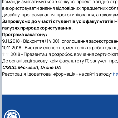
Команди змагатимуться в конкурсі проектів згідно о
Trust Box
використовувати знання відповідних предметних облас
Master's page
дизайну, програмування, прототипіювання, а також ум
Schedule of open lectures
Запрошуємо до участі студентів усіх факультетів Н
галузях природокористування.
Програма хакатону:
9.11.2018 - Відкриття (14:00), оголошення зареєстров
10.11.2018 - Виступи експертів, менторів та роботодав
11.11.2018 - Презентація розробок, вручення сертифік
До організації заходу, крім
факультету ІТ
, залучені пр
CISCO, Microsoft, Drone.UA
.
Реєстрація і додаткова інформація - на сайті заходу:
ht