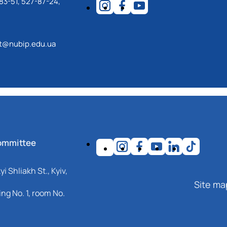
83-51, 527-87-24,
ot@nubip.edu.ua
ommittee
i Shliakh St., Kyiv,
Site ma
ng No. 1, room No.