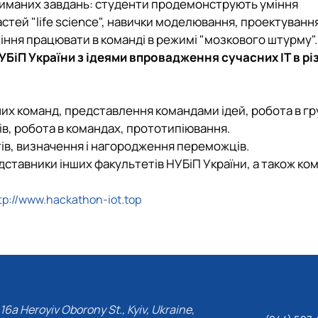
триманих завдань: студенти продемонструють уміння
тей "life science", навички моделювання, проектуванн
іння працювати в команді в режимі "мозкового штурму".
УБіП України з ідеями впровадження сучасних ІТ в рі
аних команд, представлення командами ідей, робота в гр
ців, робота в командах, прототипіювання.
атів, визначення і нагородження переможців.
едставники інших факультетів НУБіП України, а також ком
tp://www.hackathon-iot.top
16a Heroyiv Oborony St., Kyiv, Ukraine,