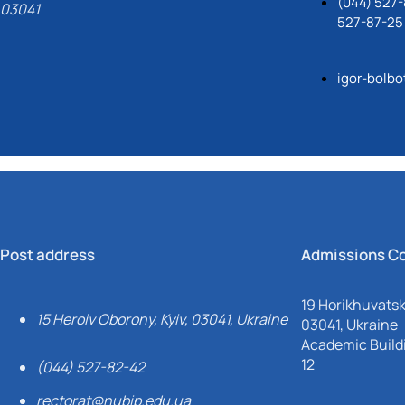
(044) 527-
03041
527-87-25
igor-bolb
Post address
Admissions C
19 Horikhuvatsky
15 Heroiv Oborony, Kyiv, 03041, Ukraine
03041, Ukraine
Academic Buildi
12
(044) 527-82-42
rectorat@nubip.edu.ua