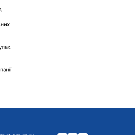
я,
зних
упах.
панії