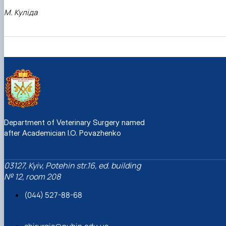
М. Куліда
Department of Veterinary Surgery named
after Academician I.O. Povazhenko
03127, Kyiv, Potehin str.16, ed. building
№ 12, room 208
(044) 527-88-68