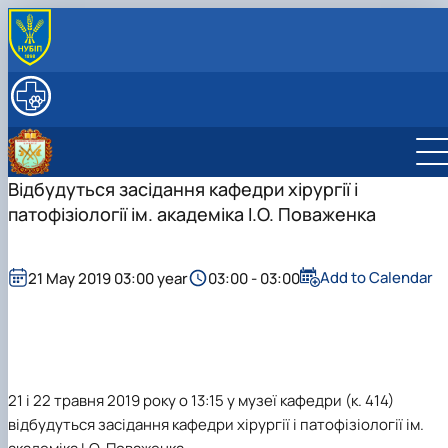
ABOUT
History
DEPARTMENT STAFF
Scientific and pedagogical staff
EDUCATIONAL PROCESS
Support staff
Work programs
SCIENTIFIC SCHOOLS
Educational and methodological support
SCIENTIFIC SCHOOL OF EXPERIMENTAL ANIMAL
Відбудуться засідання кафедри хірургії і
SCIENTIFIC ACTIVITY
PATHOLOGY
Priority scientific areas
SCIENCE CLUBS
патофізіології ім. академіка І.О. Поваженка
ACADEMICIAN IVAN OMELYANOVYCH POVAZHENKO
Collaboration
"Animal Pathophysiology and Immunology" Club
BIOSECURITY
SCIENTIFIC SCHOOL OF VETERINARY SURGEO…
Educational and scientific laboratories
"Veterinary Surgery" Club
Information about the club
Biosecurity instruction
Conference proceedings
Members
Information about the club
Add to Calendar
21 May 2019 03:00 year
03:00 - 03:00
Work plan and reports
Members
Work plan and reports
21 і 22 травня 2019 року о 13:15 у музеї кафедри (к. 414)
відбудуться засідання кафедри хірургії і патофізіології ім.