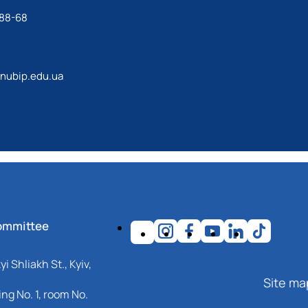
-88-68
@nubip.edu.ua
ommittee
i Shliakh St., Kyiv,
Site ma
ng No. 1, room No.