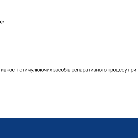
є:
ктивності стимулюючих засобів репаративного процесу при