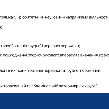
апрямках. Пріоритетними науковими напрямками діяльності 
н;
тології органів грудної і черевної порожнин;
при пошкодженні опорно-рухового апарату та вивчення ефе
огічних тканин органів черевної та грудної порожнини;
торакальній та абдомінальній ветеринарній хірургії.