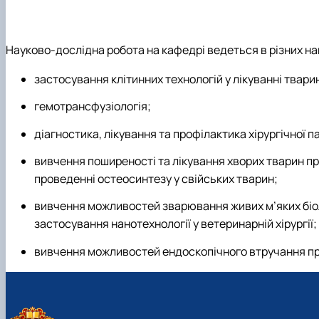
Conference proceedings
Науково-дослідна робота на кафедрі ведеться в різних н
застосування клітинних технологій у лікуванні твари
гемотрансфузіологія;
діагностика, лікування та профілактика хірургічної па
вивчення поширеності та лікування хворих тварин 
проведенні остеосинтезу у свійських тварин;
вивчення можливостей зварювання живих м’яких біол
застосування нанотехнології у ветеринарній хірургії;
вивчення можливостей ендоскопічного втручання при 