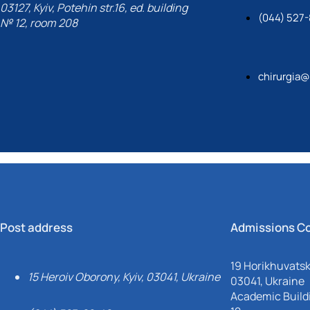
03127, Kyiv, Potehin str.16, ed. building
(044) 527
№ 12, room 208
chirurgia
Post address
Admissions C
19 Horikhuvatsky
15 Heroiv Oborony, Kyiv, 03041, Ukraine
03041, Ukraine
Academic Buildi