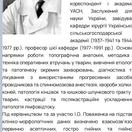
кореспондент і академі
УАСН, Заслужений дія
науки України, завідува
кафедри хірургії Українськ
сільськогосподарської
академії (1937–1941 та 194
1977 рр.), професор цієї кафедри (1977–1991 рр.). Основ
напрямки роботи: топографічна анатомія, методика 
техніка оперативних втручань у тварин, вивчення етіолог
та патогенезу окремих захворювань, діагностика т
лікування з використанням прогресивних засобів
провідникова та спинномозкова анестезія, хвороби холки 
коней, патологія кінцівок та кишково-шлункового тракту 
тварин, кастрації та післякастраційні ускладнення
патологія лімфовідтоку.
Під керівництвом та за участю І.О. Поваженка на підстав
клініко-морфологічних даних визначено взаємозв’язо
первинно асептичних, гостро гнійних та гнійно