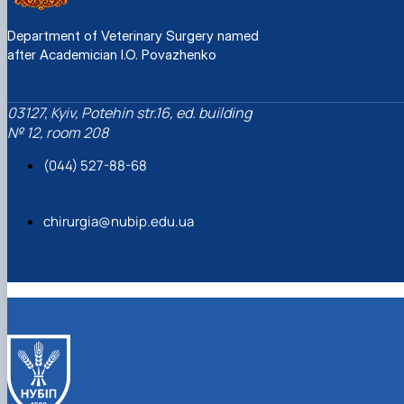
Department of Veterinary Surgery named
after Academician I.O. Povazhenko
03127, Kyiv, Potehin str.16, ed. building
№ 12, room 208
(044) 527-88-68
chirurgia@nubip.edu.ua