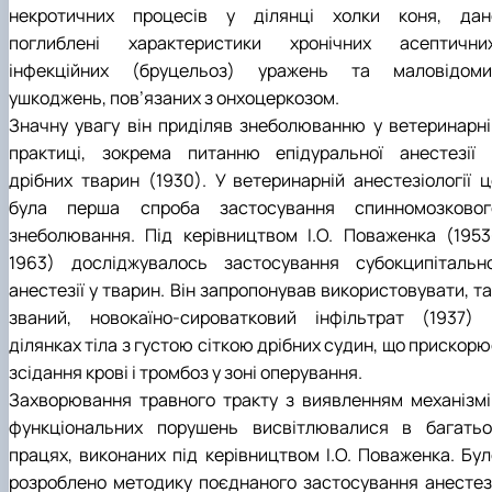
некротичних процесів у ділянці холки коня, дан
поглиблені характеристики хронічних асептичних
інфекційних (бруцельоз) уражень та маловідоми
ушкоджень, пов’язаних з онхоцеркозом.
Значну увагу він приділяв знеболюванню у ветеринарні
практиці, зокрема питанню епідуральної анестезії 
дрібних тварин (1930). У ветеринарній анестезіології ц
була перша спроба застосування спинномозковог
знеболювання. Під керівництвом І.О. Поваженка (1953
1963) досліджувалось застосування субокципітально
анестезії у тварин. Він запропонував використовувати, т
званий, новокаїно-сироватковий інфільтрат (1937) 
ділянках тіла з густою сіткою дрібних судин, що прискор
зсідання крові і тромбоз у зоні оперування.
Захворювання травного тракту з виявленням механізмі
функціональних порушень висвітлювалися в багатьо
працях, виконаних під керівництвом І.О. Поваженка. Бул
розроблено методику поєднаного застосування анестезі