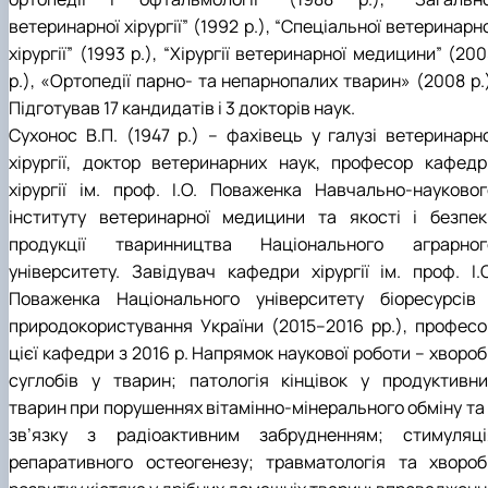
ветеринарної хірургії” (1992 р.), “Спеціальної ветеринарн
хірургії” (1993 р.), “Хірургії ветеринарної медицини” (20
р.), «Ортопедії парно- та непарнопалих тварин» (2008 р.
Підготував 17 кандидатів і 3 докторів наук.
Сухонос В.П. (1947 р.) – фахівець у галузі ветеринарно
хірургії, доктор ветеринарних наук, професор кафедр
хірургії ім. проф. І.О. Поваженка Навчально-науковог
інституту ветеринарної медицини та якості і безпек
продукції тваринництва Національного аграрног
університету. Завідувач кафедри хірургії ім. проф. І.О
Поваженка Національного університету біоресурсів 
природокористування України (2015–2016 рр.), професо
цієї кафедри з 2016 р. Напрямок наукової роботи – хворо
суглобів у тварин; патологія кінцівок у продуктивни
тварин при порушеннях вітамінно-мінерального обміну та 
зв’язку з радіоактивним забрудненням; стимуляці
репаративного остеогенезу; травматологія та хвороб