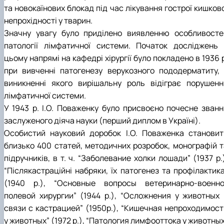
та новокаїнових блокад під час лікування гострої кишков
непрохідності у тварин.
Значну увагу було приділено виявленню особливосте
патології лімфатичної системи. Початок досліджень 
цьому напрямі на кафедрі хірургії було покладено в 1936 
при вивченні патогенезу верукозного пододерматиту, 
виникненні якого вирішальну роль відіграє порушенн
лімфатичної системи.
У 1943 р. І.О. Поваженку було присвоєно почесне званн
заслуженого діяча науки (перший диплом в Україні).
Особистий науковий доробок І.О. Поваженка становит
близько 400 статей, методичних розробок, монографій т
підручників, в т. ч. “Заболевание холки лошади” (1937 р.
“Післякастраційні набряки, їх патогенез та профілактика
(1940 р.), “Основные вопросы ветеринарно-военно
полевой хирургии” (1944 р.), “Осложнения у животных 
связи с кастрацией” (1950р.), “Кишечная непроходимост
у животных” (1972 р.), “Патология лимфооттока у животны