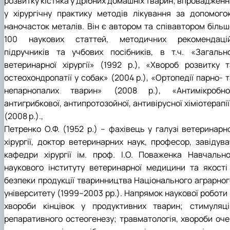
розвитку кістяка у дрібних домашніх тварин; впровадженн
у хірургічну практику методів лікування за допомого
наночасток металів. Він є автором та співавтором більш
100 наукових статтей, методичних рекомендацій
підручників та учбових посібників, в т.ч. «Загально
ветеринарної хірургії» (1992 р.), «Хвороб розвитку т
остеохондропатії у собак» (2004 р.), «Ортопедії парно- 
непарнопалих тварин» (2008 р.), «Антимікробної
антигрибкової, антипротозойної, антивірусної хіміотерапі
(2008 р.).,
Петренко О.Ф. (1952 р.) – фахівець у галузі ветеринарно
хірургії, доктор ветеринарних наук, професор, завідува
кафедри хірургії ім. проф. І.О. Поваженка Навчально
наукового інституту ветеринарної медицини та якості 
безпеки продукції тваринництва Національного аграрног
університету (1999–2003 рр.). Напрямок наукової роботи 
хвороби кінцівок у продуктивних тварин; стимуляці
репаративного остеогенезу; травматологія, хвороби оче