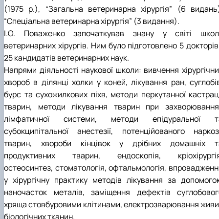
(1975 р.), “Загальна ветеринарна хірургія” (6 видань)
“Спеціальна ветеринарна хірургія” (3 видання).
І.О. Поваженко започаткував знану у світі школ
ветеринарних хірургів. Ним було підготовлено 5 докторів
25 кандидатів ветеринарних наук.
Напрями діяльності наукової школи: вивчення хірургічни
хвороб в ділянці холки у коней, лікування ран, суглобів
бурс та сухожилкових піхв, методи перкутанної кастраці
тварин, методи лікування тварин при захворювання
лімфатичної системи, методи епідуральної т
субокципітальної анестезії, потенційованого наркоз
тварин, хвороби кінцівок у дрібних домашніх т
продуктивних тварин, ендоскопія, кріохірургія
остеосинтез, стоматологія, офтальмологія, впровадженн
у хірургічну практику методів лікування за допомого
наночасток металів, заміщення дефектів суглобовог
хряща стовбуровими клітинами, електрозварювання живи
біологічних тканин.