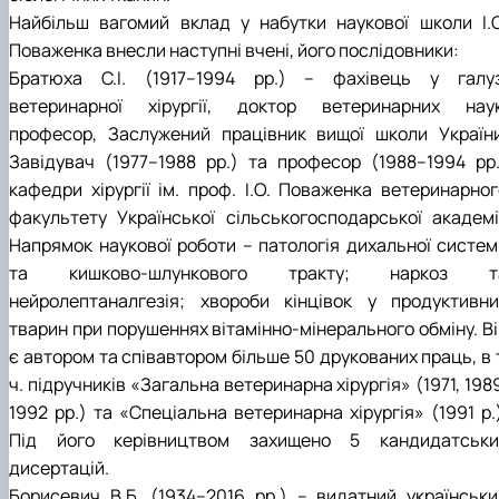
Найбільш вагомий вклад у набутки наукової школи І.О
Поваженка внесли наступні вчені, його послідовники:
Братюха С.І. (1917–1994 рр.) – фахівець у галуз
ветеринарної хірургії, доктор ветеринарних наук
професор, Заслужений працівник вищої школи України
Завідувач (1977–1988 рр.) та професор (1988–1994 рр.
кафедри хірургії ім. проф. І.О. Поваженка ветеринарног
факультету Української сільськогосподарської академії
Напрямок наукової роботи – патологія дихальної систем
та кишково-шлункового тракту; наркоз т
нейролептаналгезія; хвороби кінцівок у продуктивни
тварин при порушеннях вітамінно-мінерального обміну. Ві
є автором та співавтором більше 50 друкованих праць, в 
ч. підручників «Загальна ветеринарна хірургія» (1971, 198
1992 рр.) та «Спеціальна ветеринарна хірургія» (1991 р.
Під його керівництвом захищено 5 кандидатськи
дисертацій.
Борисевич В.Б. (1934–2016 рр.) – видатний українськи