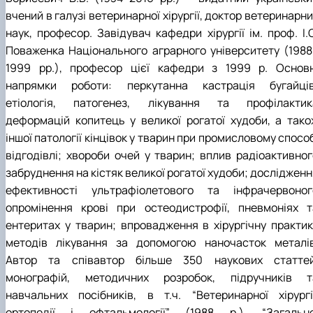
вчений в галузі ветеринарної хірургії, доктор ветеринарн
наук, професор. Завідувач кафедри хірургії ім. проф. І.
Поваженка Національного аграрного університету (1988
1999 рр.), професор цієї кафедри з 1999 р. Основн
напрямки роботи: перкутанна кастрація бугайців
етіологія, патогенез, лікування та профілактик
деформацій копитець у великої рогатої худоби, а тако
іншої патології кінцівок у тварин при промисловому спосо
відгодівлі; хвороби очей у тварин; вплив радіоактивног
забруднення на кістяк великої рогатої худоби; досліджен
ефективності ультрафіолетового та інфрачервоног
опромінення крові при остеодистрофії, пневмоніях т
ентеритах у тварин; впровадження в хірургічну практик
методів лікування за допомогою наночасток металів
Автор та співавтор більше 350 наукових статтей
монографій, методичних розробок, підручників т
навчальних посібників, в т.ч. “Ветеринарної хірургії
ортопедії і офтальмології” (1988 р.), “Загально