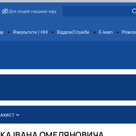
Для людей з вадами зору
ments
ар
Факультети / ННІ
Відділи/Служби
E-learn
Розкл
ЗАХИСТ
НКА ІВАНА ОМЕЛЯНОВИЧА