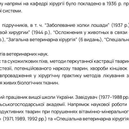
напрямі на кафедрі хірургії було покладено в 1936 р. пр
ї системи.
дручників, в т. ч. “Заболевание холки лошади” (1937 р.)
вой хирургии” (1944 р.), “Осложнения у животных в связи 
.), “Загальна ветеринарна хірургія” (6 видань), “Спеціаль
атів ветеринарних наук.
с та сухожилкових піхв, методи перкутанної кастрації твари
езії, потенційованого наркозу тварин, хвороби кінцівок 
 впровадження у хірургічну практику методів лікування з
 живих біологічних тканин.
ний працівник вищої школи України. Завідувач (1977–1988 рр
льськогосподарської академії. Напрямок наукової роботи 
родуктивних тварин при порушеннях вітамінно-мінеральног
 (1971, 1989, 1992 рр.) та «Спеціальна ветеринарна хірургі