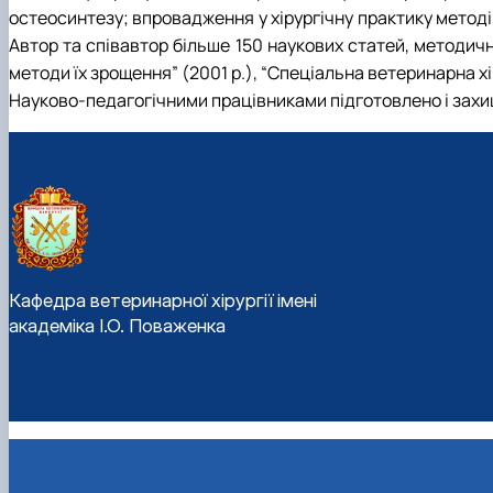
остеосинтезу; впровадження у хірургічну практику метод
Автор та співавтор більше 150 наукових статей, методичн
методи їх зрощення” (2001 р.), “Спеціальна ветеринарна х
Науково-педагогічними працівниками підготовлено і захи
Кафедра ветеринарної хірургії імені
академіка І.О. Поваженка