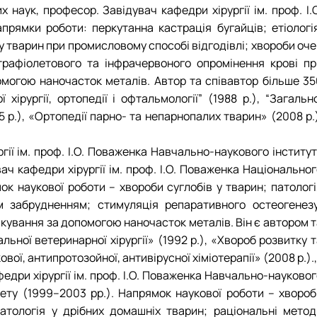
 наук, професор. Завідувач кафедри хірургії ім. проф. І.
рямки роботи: перкутанна кастрація бугайців; етіологія
к у тварин при промисловому способі відгодівлі; хвороби оч
трафіолетового та інфрачервоного опромінення крові пр
омогою наночасток металів. Автор та співавтор більше 35
ірургії, ортопедії і офтальмології” (1988 р.), “Загально
005 р.), «Ортопедії парно- та непарнопалих тварин» (2008 р.
ргії ім. проф. І.О. Поваженка Навчально-наукового інститу
ч кафедри хірургії ім. проф. І.О. Поваженка Національног
ок наукової роботи – хвороби суглобів у тварин; патологі
м забрудненням; стимуляція репаративного остеогенезу
лікування за допомогою наночасток металів. Він є автором 
льної ветеринарної хірургії» (1992 р.), «Хвороб розвитку 
вої, антипротозойної, антивірусної хіміотерапії» (2008 р.).,
афедри хірургії ім. проф. І.О. Поваженка Навчально-науково
тету (1999–2003 рр.). Напрямок наукової роботи – хвороб
атологія у дрібних домашніх тварин; раціональні метод