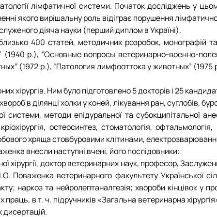
ології лімфатичної системи. Початок досліджень у цьому 
енні якого вирішальну роль відіграє порушення лімфатично
аслуженого діяча науки (перший диплом в Україні).
изько 400 статей, методичних розробок, монографій та пі
а” (1940 р.), “Основные вопросы ветеринарно-военно-поле
ых” (1972 р.), “Патология лимфооттока у животных” (1975 р
них хірургів. Ним було підготовлено 5 докторів і 25 кандид
вороб в ділянці холки у коней, лікування ран, суглобів, бур
 системи, методи епідуральної та субокципітальної анест
кріохірургія, остеосинтез, стоматологія, офтальмологія,
обового хряща стовбуровими клітинами, електрозварювання
аженка внесли наступні вчені, його послідовники:
рної хірургії, доктор ветеринарних наук, професор, Заслуже
 І.О. Поваженка ветеринарного факультету Української сі
кту; наркоз та нейролептаналгезія; хвороби кінцівок у п
 праць, в т. ч. підручників «Загальна ветеринарна хірургія»
х дисертацій.