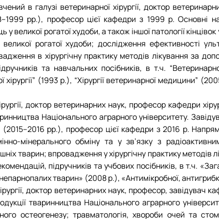
чений в галузі ветеринарної хірургії, доктор ветеринарних
1999 рр.), професор цієї кафедри з 1999 р. Основні нап
 у великої рогатої худоби, а також іншої патології кінціво
 великої рогатої худоби; дослідження ефективності уль
вадження в хірургічну практику методів лікування за доп
учників та навчальних посібників, в т.ч. “Ветеринарної х
ої хірургії” (1993 р.), “Хірургії ветеринарної медицини” (2
хірургії, доктор ветеринарних наук, професор кафедри хіру
ринництва Національного аграрного університету. Завідува
 (2015–2016 рр.), професор цієї кафедри з 2016 р. Напрям
інно-мінерального обміну та у зв’язку з радіоактивни
ашніх тварин; впровадження у хірургічну практику методів 
мендацій, підручників та учбових посібників, в т.ч. «Зага
 непарнопалих тварин» (2008 р.), «Антимікробної, антигрибко
 хірургії, доктор ветеринарних наук, професор, завідувач к
родукції тваринництва Національного аграрного універси
ного остеогенезу; травматологія, хвороби очей та стом