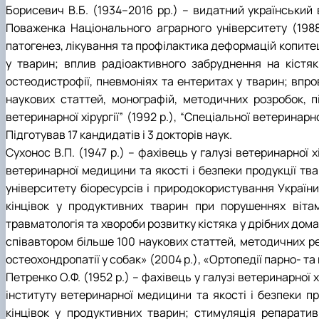
Борисевич В.Б. (1934–2016 рр.) – видатний український в
Поваженка Національного аграрного університету (1988–
патогенез, лікування та профілактика деформацій копитець
у тварин; вплив радіоактивного забруднення на кістяк
остеодистрофії, пневмоніях та ентеритах у тварин; впро
наукових статтей, монографій, методичних розробок, підр
ветеринарної хірургії” (1992 р.), “Спеціальної ветеринарн
Підготував 17 кандидатів і 3 докторів наук.
Сухонос В.П. (1947 р.) – фахівець у галузі ветеринарної 
ветеринарної медицини та якості і безпеки продукції тва
університету біоресурсів і природокористування України
кінцівок у продуктивних тварин при порушеннях вітам
травматологія та хвороби розвитку кістяка у дрібних дом
співавтором більше 100 наукових статтей, методичних реко
остеохондропатії у собак» (2004 р.), «Ортопедії парно- та
Петренко О.Ф. (1952 р.) – фахівець у галузі ветеринарної
інституту ветеринарної медицини та якості і безпеки п
кінцівок у продуктивних тварин; стимуляція репаратив