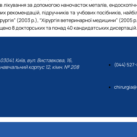
ів лікування за допомогою наночасток металів, ендоскопіч
их рекомендацій, підручників та учбових посібників, найб
ірургія” (2003 р.), “Хірургія ветеринарної медицини” (2005
щено 8 докторських та понад 40 кандидатських дисертацій
03041, Київ, вул. Виставкова, 16,
(044) 527
навчальний корпус 12, кімн. № 208
chirurgia