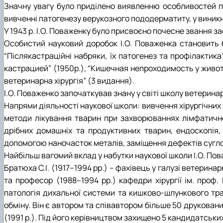
Значну увагу було приділено виявленню особливостей пат
вивченні патогенезу верукозного пододерматиту, у виникн
У 1943 р. І.О. Поваженку було присвоєно почесне звання з
Особистий науковий доробок І.О. Поваженка становить бл
“Післякастраційні набряки, їх патогенез та профілактик
кастрацией” (1950р.), “Кишечная непроходимость у животн
ветеринарна хірургія” (3 видання).
І.О. Поваженко започаткував знану у світі школу ветеринар
Напрями діяльності наукової школи: вивчення хірургічних х
методи лікування тварин при захворюваннях лімфатичної
дрібних домашніх та продуктивних тварин, ендоскопія, 
допомогою наночасток металів, заміщення дефектів сугл
Найбільш вагомий вклад у набутки наукової школи І.О. Пов
Братюха С.І. (1917–1994 рр.) – фахівець у галузі ветерина
та професор (1988–1994 рр.) кафедри хірургії ім. проф.
патологія дихальної системи та кишково-шлункового тра
обміну. Він є автором та співавтором більше 50 друкованих
(1991 р.). Під його керівництвом захищено 5 кандидатськи