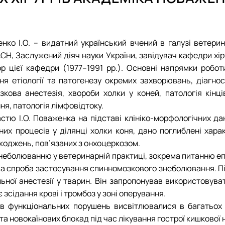
План роботи та звіти
План роботи та звіти
ко І.О. – видатний український вчений в галузі ветерина
СН, Заслужений діяч науки України, завідувач кафедри хіру
ор цієї кафедри (1977–1991 рр.). Основні напрямки робот
ня етіології та патогенезу окремих захворювань, діагно
кова анестезія, хвороби холки у коней, патологія кінці
ня, патологія лімфовідтоку.
астю І.О. Поваженка на підставі клініко-морфологічних д
чних процесів у ділянці холки коня, дано поглиблені хар
коджень, пов’язаних з онхоцеркозом.
знеболюванню у ветеринарній практиці, зокрема питанню епі
рша спроба застосування спинномозкового знеболювання. П
ної анестезії у тварин. Він запропонував використовуват
 зсідання крові і тромбоз у зоні оперування.
в функціональних порушень висвітлювалися в багатьох п
 новокаїнових блокад під час лікування гострої кишкової н