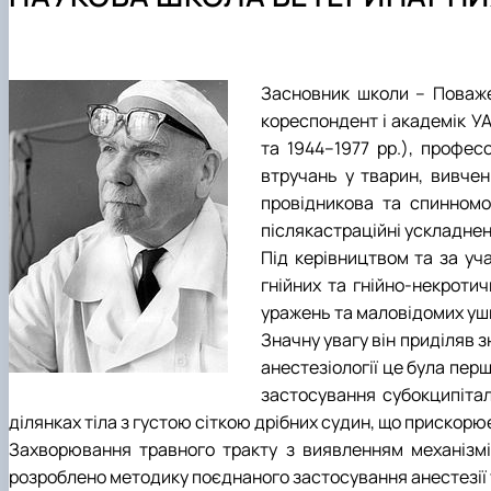
Навчально-наукові лабораторії
Збірники матеріалів конференцій
Засновник школи – Поважен
кореспондент і академік УА
та 1944–1977 рр.), профес
втручань у тварин, вивчен
провідникова та спинномоз
післякастраційні ускладнен
Під керівництвом та за уч
гнійних та гнійно-некроти
уражень та маловідомих уш
Значну увагу він приділяв 
анестезіології це була пе
застосування субокципіталь
ділянках тіла з густою сіткою дрібних судин, що прискорює
Захворювання травного тракту з виявленням механізмі
розроблено методику поєднаного застосування анестезії та