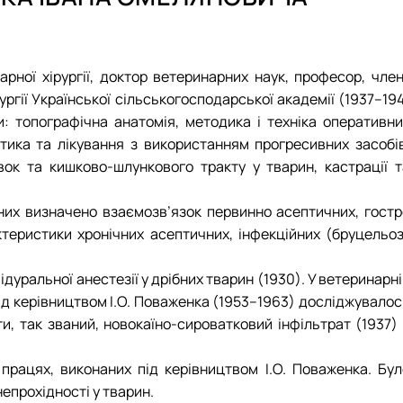
рної хірургії, доктор ветеринарних наук, професор, член
ргії Української сільськогосподарської академії (1937–19
и: топографічна анатомія, методика і техніка оперативни
стика та лікування з використанням прогресивних засобів
вок та кишково-шлункового тракту у тварин, кастрації т
аних визначено взаємозв’язок первинно асептичних, гостр
актеристики хронічних асептичних, інфекційних (бруцельоз
дуральної анестезії у дрібних тварин (1930). У ветеринарн
ід керівництвом І.О. Поваженка (1953–1963) досліджувалос
и, так званий, новокаїно-сироватковий інфільтрат (1937) 
рацях, виконаних під керівництвом І.О. Поваженка. Бул
епрохідності у тварин.