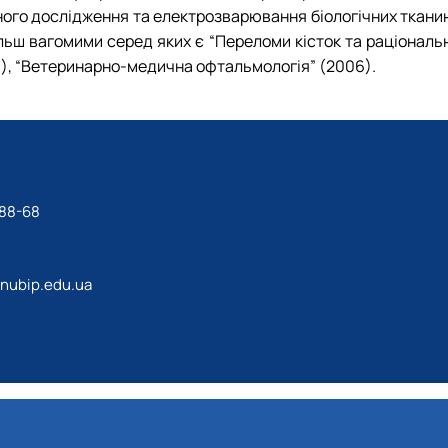
ного дослідження та електрозварювання біологічних тканин
ільш вагомими серед яких є “Переломи кісток та раціональ
 р.), “Ветеринарно-медична офтальмологія” (2006).
.
-88-68
@nubip.edu.ua