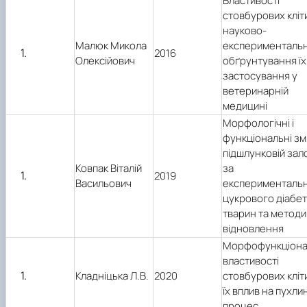
Властивості
стовбурових кліт
науково-
Малюк Микола
експерименталь
2016
Олексійович
обґрунтування їх
застосування у
ветеринарній
медицині
Морфологічні і
функціональні зм
підшлунковій зал
Ковпак Віталій
за
2019
Васильович
експерименталь
цукрового діабет
тварин та методи 
відновлення
Морфофункціона
властивості
Кладніцька Л.В.
2020
стовбурових кліт
їх вплив на пухли
процес