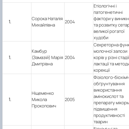
Етіологічні і
патогенетичні
Сорока Наталія
фактори у виникн
2004
Михайлівна
та розвитку сета
великої рогатої
худоби
Секреторна функ
Камбур
молочної залози
(Замазій) Марія
2004
корів у різні стадії
Дмитрівна
лактації та методи 
корекції
Фізіолого-біохімі
обґрунтування
використання
Ніщеменко
амінокислот та
Микола
2005
препарату мікорм
Прокопович
підвищення
продуктивності
тварин
Біохімічні та