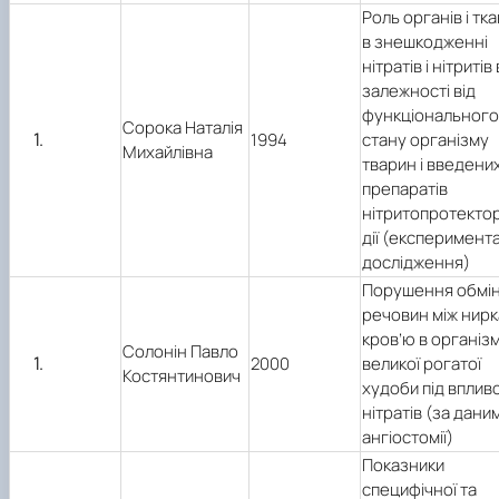
Роль органів і тк
в знешкодженні
нітратів і нітритів 
залежності від
функціонального
Сорока Наталія
1994
стану організму
Михайлівна
тварин і введени
препаратів
нітритопротекто
дії (експеримент
дослідження)
Порушення обмі
речовин між нирк
кров’ю в організм
Солонін Павло
2000
великої рогатої
Костянтинович
худоби під вплив
нітратів (за дани
ангіостомії)
Показники
специфічної та