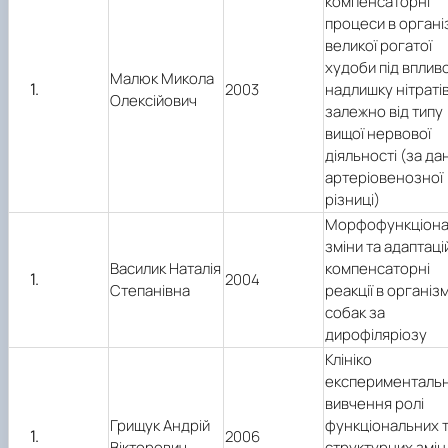
компенсаторні
процеси в органі
великої рогатої
худоби під вплив
Малюк Микола
2003
надлишку нітраті
Олексійович
залежно від типу
вищої нервової
діяльності (за д
артеріовенозної
різниці)
Морфофункціона
зміни та адаптаці
Василик Наталія
компенсаторні
2004
Степанівна
реакції в організм
собак за
дирофіляріозу
Клініко
експерименталь
вивчення ролі
Грищук Андрій
функціональних 
2006
Вікторович
структурних змін