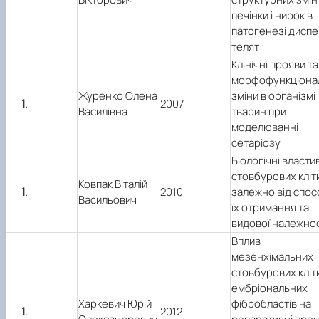
печінки і нирок в
патогенезі диспеп
телят
Клінічні прояви та
морфофункціона
Журенко Олена
зміни в організмі
2007
Василівна
тварин при
моделюванні
сетаріозу
Біологічні власти
стовбурових кліт
Ковпак Віталій
2010
залежно від спос
Васильович
їх отримання та
видової належнос
Вплив
мезенхімальних
стовбурових кліт
ембріональних
Харкевич Юрій
фібробластів на
2012