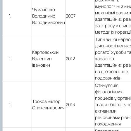
імунологічні змін
Чумаченко
механізмі розвит
Володимир
2007
адаптаційних реа
Володимирович
за стресу у свине
методи їх корекці
Типи вищої нерво
діяльності велико
Карповський
рогатої худоби т
Валентин
2012
характер
Іванович
адаптаційних реа
на дію зовнішніх
подразників
Стимуляція
фізіологічних
процесів у органі
Трокоз Віктор
2013
тварин біологічн
Олександрович
активними
речовинами різн
походження