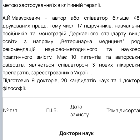
метою застосування їх в клітинній терапії.
А.Й.Мазуркевич - автор або співавтор більше 48
друкованих праць, тому числі 17 підручників, навчальни
посібників та монографій Державного стандарту вищо
освіти з напряму „Ветеринарна медицина”, ряд
рекомендацій науково-методичного та науково
практичного змісту. Має 10 патентів та авторськи
свідоцтв, являється співавтором 3 нових лікарськи
препаратів, зареєстрованих в Україні.
Підготовив 9 докторів, 20 кандидатів наук та 1 доктор
філософії:
Дата
№ п/п
П.І.Б.
Тема дисертац
захисту
Доктори наук