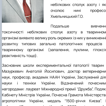
небілкових сполук азоту і як
очолює нині професо
Хмельницький Г.О.
Подальше вивченн
токсичності небілкових сполук азоту в тваринном
організмі виявило велику роль окремих із них у виникненні
розвитку типових загально патологічних процесів 
тваринному організмі (запалення, пухлини, гіпоксія
реактивність тощо).
Засновник школи експериментальної патології тварин 
Мазуркевич Анатолій Йосипович, доктор ветеринарни
наук, професор, академік НААН України, Заслужений дія
науки і техніки України. Відзначений почесним
нагородами: лауреат Міжнародної премії “Дружба”, Подяк
Кабінету Міністрів України, Почесна Грамота Міністерств
агрополітики України, медаль “1500-річчя Києва”. 