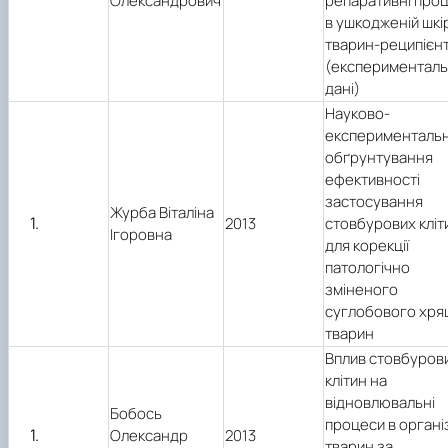
Олександрович
репаративні про
в ушкодженій шкір
тварин-реципієнт
(експерименталь
дані)
Науково-
експерименталь
обґрунтування
ефективності
застосування
Журба Віталіна
2013
стовбурових кліт
Ігоровна
для корекції
патологічно
зміненого
суглобового хря
тварин
Вплив стовбуров
клітин на
відновлювальні
Бобось
процеси в органі
Олександр
2013
тварин за