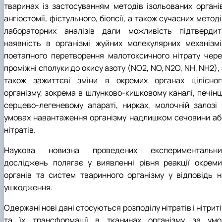
тваринах із застосуванням методів ізольованих органів
ангіостомії, фістульного, біопсії, а також сучасних метод
лабораторних аналізів дали можливість підтвердит
наявність в організмі жуйних молекулярних механізмі
поетапного перетворення малотоксичного нітрату чере
проміжні сполуки до окису азоту (NO2, NO, N2O, NН, NН2),
також зажиттєві зміни в окремих органах цілісног
організму, зокрема в шлунково-кишковому каналі, печінці
серцево-легеневому апараті, нирках, молочній залозі 
умовах навантаження організму надлишком сечовини аб
нітратів.
Наукова новизна проведених експериментальни
досліджень полягає у виявленні рівня реакції окреми
органів та систем тваринного організму у відповідь н
ушкодження.
Одержані нові дані стосуються розподілу нітратів i нітрит
та їх трансформації в тканинах організму за умо