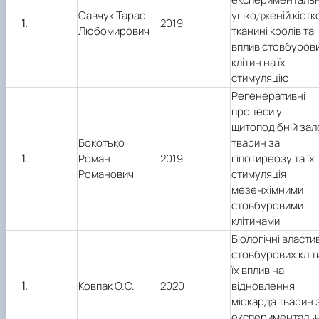
Савчук Тарас
ушкодженій кістк
2019
Любомирович
тканині кролів та
вплив стовбуров
клітин на їх
стимуляцію
Регенеративні
процеси у
щитоподібній зал
Бокотько
тварин за
Роман
2019
гіпотиреозу та їх
Романович
стимуляція
мезенхімними
стовбуровими
клітинами
Біологічні власти
стовбурових кліт
їх вплив на
Ковпак О.С.
2020
відновлення
міокарда тварин 
експерименталь