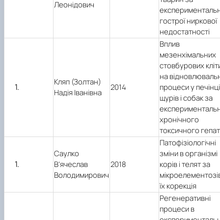
Леонідович
експериментальн
гострої ниркової
недостатності
Вплив
мезенхімальних
стовбурових кліт
на відновлювальн
Кляп (Золтан)
2014
процеси у печінці
Надія Іванівна
щурів і собак за
експерименталь
хронічного
токсичного гепат
Патофізіологічні
Саулко
зміни в організмі
В’ячеслав
2018
корів і телят за
Володимирович
мікроелементозів
їх корекція
Регенеративні
процеси в
експерименталь