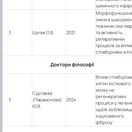
ішемічного інфар
Морфофункціона
зміни в ушкодже
тканинах ока тва
Шупик О.В.
2021
та активність
репаративних
процесів за впли
стовбурових кліт
Доктори філософії
Вплив стовбуров
клітин кісткового
мозку на
Суртаєва
регенеративні
(Парамонова)
2024
процеси у леген
Ю.В.
щурів за блеоміц
індукованого
фіброзу