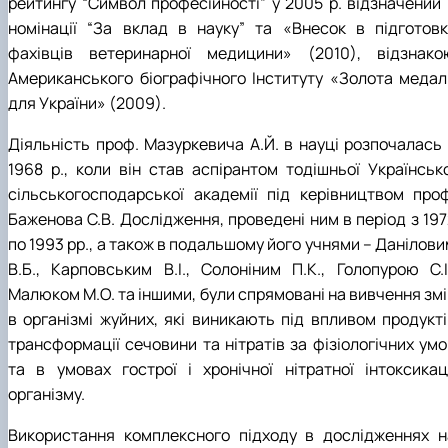
рейтингу “Символ професійності” у 2005 р. відзначений 
номінації “За вклад в науку” та «Внесок в підготовк
фахівців ветеринарної медицини» (2010), відзнако
Американського біографічного Інституту «Золота медал
для України» (2009).
Діяльність проф. Мазуркевича А.Й. в науці розпочалась 
1968 р., коли він став аспірантом тодішньої Українсько
сільськогосподарської академії під керівництвом проф
Баженова С.В. Дослідження, проведені ним в період з 197
по 1993 рр., а також в подальшому його учнями – Данілов
В.Б., Карповським В.І., Солоніним П.К., Голопурою С.І.
Малюком М.О. та іншими, були спрямовані на вивчення змі
в організмі жуйних, які виникають під впливом продукті
трансформації сечовини та нітратів за фізіологічних умо
та в умовах гострої і хронічної нітратної інтоксикаці
організму.
Використання комплексного підходу в дослідженнях н