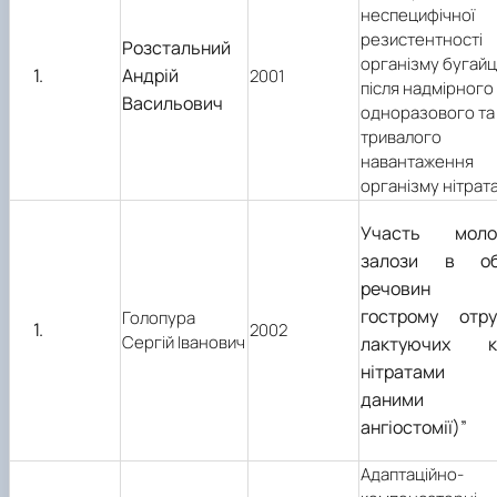
неспецифічної
резистентності
Розстальний
організму бугайц
Андрій
2001
після надмірного
Васильович
одноразового та
тривалого
навантаження
організму нітрат
Участь моло
залози в об
речовин 
гострому отру
Голопура
2002
Сергій Іванович
лактуючих к
нітратами 
даними
ангіостомії)”
Адаптаційно-