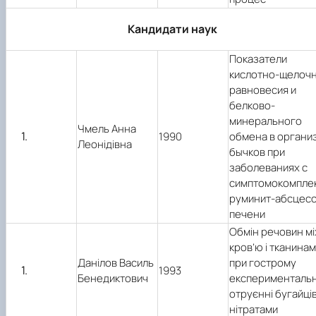
Кандидати наук
Показатели
кислотно-щелоч
равновесия и
белково-
минерального
Чмель Анна
1990
обмена в органи
Леонідівна
бычков при
заболеваниях с
симптомокомпле
руминит-абсцес
печени
Обмін речовин м
кров’ю і тканина
Данілов Василь
при гострому
1993
Бенедиктович
експерименталь
отруєнні бугайці
нітратами