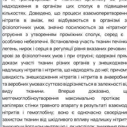
надходження в організм цих сполук в підвищени
кількостях. Доведено, що процеси взаємоперетворенн
нітратів в аміак, які відбуваються в організмі з
фізіологічних умов, значно посилюються за нітратног
отруєння з утворенням проміжних сполук, серед є 
особливо небезпечні. Встановлена участь тканин печінки
легень, нирок i серця в регуляції рівня вказаних речовин
крові за фізіологічних умов і при отруєні; одержані пря
докази участі тканин різних органів у знешкодженн
надлишку нітратів i нітритів, що надходять до неї; причом
швидкість знешкодження нітратів i нітритів в анаеробни
та аеробних умовах суттєво відрізняється в залежності в
виду тканини. Вперше доказано, щ
метгемоглобіноутворення максимально протікає 
капілярах стінки травного апарату в результаті взаємоді
нітритів і гемоглобіну; воно є одночасно своєрідни
захистом тканин від шкідливого впливу надлишку нітриту
знижуючи його концентрацію і, як наслідок, зниження рів