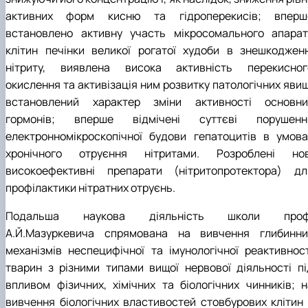
активних форм кисню та гiдроперекисiв; вперш
встановлено активну участь мiкросомального апарат
клітин печінки великої рогатої худоби в знешкодженн
нітриту, виявлена висока активність перекисног
окислення та активізація ним розвитку патологічних явищ
встановлений характер зміни активності основни
гормонів; вперше відмічені суттєві порушенн
електронномiкроскопiчної будови гепатоцитів в умова
хронічного отруєння нітритами. Розроблені нов
високоефективні препарати (нітритопротектора) дл
профілактики нітратних отруєнь.
Подальша наукова діяльність школи проф
А.Й.Мазуркевича спрямована на вивчення глибинни
механізмів неспецифічної та імунологічної реактивност
тварин з різними типами вищої нервової діяльності пі
впливом фізичних, хімічних та біологічних чинників; н
вивчення біологічних властивостей стовбурових клітин 