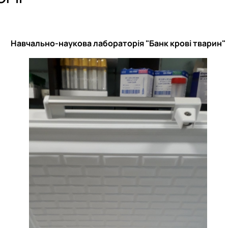
План роботи та звіти
План роботи та звіти
Навчально-наукова лабораторія "Банк крові тварин"