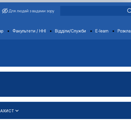
Для людей з вадами зору
ments
ар
Факультети / ННІ
Відділи/Служби
E-learn
Розкл
ЗАХИСТ