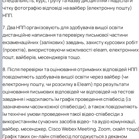
спеціальність, курс, групу та назву дисципліни і надіслати
чітку фотографію відповіді на вайбер (електронну пошту)
НПП.
7. Два НПП організовують для здобувачів вищої освіти
дистанційне написання та перевірку письмової частини
екзаменаційних (залікових) завдань, захисту курсових робіт
(проектів), використовуючи можливості elearn, електронних
пошт, вайберів, месенджерів тощо.
8. Після перевірки та оцінювання отриманих відповідей НПП
повідомляють здобувачів вищої освіти через вайбер (чи
електронну пошту, чи розсилку в Еleаrn) про результати
оцінювання письмових відповідей чи відповідей на тестові
завдання і надсилають їм графік проведення співбесід (із
зазначеним часом кожної співбесіди), а також повідомляють
їм технічні умови проведення такої відео-співбесіди з
використанням сучасних засобів відео- та аудіо комунікації,
вайбер, месенджер, Cisco Webex Meeting, Zoom, скайп тощо)
Графік таких он-лайн співбесід погоджується з деканом