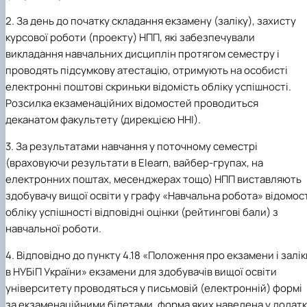
2. За день до початку складання екзамену (заліку), захисту
курсової роботи (проекту) НПП, які забезпечували
викладання навчальних дисциплін протягом семестру і
проводять підсумкову атестацію, отримують на особисті
електронні поштові скриньки відомість обліку успішності.
Розсилка екзаменаційних відомостей проводиться
деканатом факультету (дирекцією ННІ).
3. За результатами навчання у поточному семестрі
(враховуючи результати в Elearn, вайбер-групах, на
електронних поштах, месенджерах тощо) НПП виставляють
здобувачу вищої освіти у графу «Навчальна робота» відомос
обліку успішності відповідні оцінки (рейтингові бали) з
навчальної роботи.
4. Відповідно до пункту 4.18 «Положення про екзамени і залік
в НУБіП України» екзамени для здобувачів вищої освіти
університету проводяться у письмовій (електронній) формі
за екзаменаційними білетами, форма яких наведена у додат