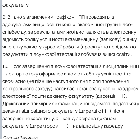
факультету.
9. Згідно з визначеним графіком НПП проводять із
здобувачами вищої освіти кожної академічної групи відео-
співбесіду, за результатами якої виставляють в електронну
відомість обліку успішності екзаменаційну (залікову) оцінку
чи оцінку захисту курсової роботи (проекту) та повідомляют
результати підсумкової атестації здобувача вищої освіти.
10. Після завершення підсумкової атестації з дисципліни НПП
– лектор потоку оформлює відомість обліку успішності та
своєчасно (не пізніше наступного дня після проведення
контрольного заходу) надсилає її скановану копію на адресу
електронної пошти деканату факультету (дирекції ННІ).
Друкований примірник екзаменаційної відомості подається 
деканат відповідного факультету (дирекцію ННІ) після
завершення карантину, а її копія, завірена деканом
факультету (директором ННІ) – на відповідну кафедру.
Оксана Зазимко,