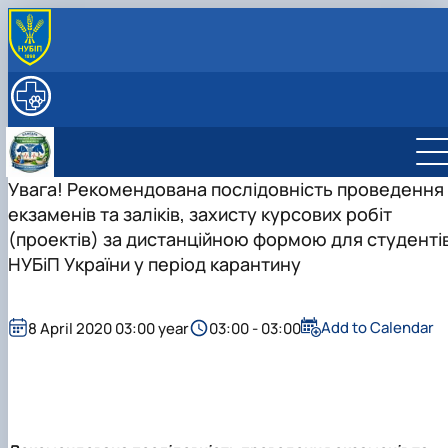
ABOUT
History
EDUCATION
Key facts & figures
Degree Programs
RESEARCH
Leadership & Staff
Courses
Main research directions
INTERNATIONAL ACTIVITY
Structure
Lab descriptions
Partner Institutions
Увага! Рекомендована послідовність проведення
Contact Information
Publications
екзаменів та заліків, захисту курсових робіт
(проектів) за дистанційною формою для студенті
НУБіП України у період карантину
Add to Calendar
8 April 2020 03:00 year
03:00 - 03:00