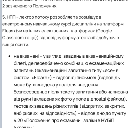
2 зазначеного Положення.
5. НПП – лектор потоку розробляє та розміщує в
електронному навчальному курсі дисципліни на платформі
Elearn (чи на інших електронних платформах (Google
Classroom тощо)) відповідну форму атестації здобувачів
вищої освіти:
на екзамені – у вигляді завдань в екзаменаційному
білеті, де передбачено комбінацію екзаменаційних
запитань (екзаменаційні запитання типу «есе» в
системі «Elearn») – відповіді письмові (відповідь
може бути введена у полі для введення
безпосередньо після тексту запитання або написана
від руки і вкладена як фото у поле відповіді файлом), 
тестових завдань різних типів (відкритих, закритих,
вибіркових, на відповідність) – відповідно до пункту
4.20 «Положення про екзамени і заліки в НУБіП
України»;