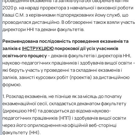
проведення екзаменів та заліків була обговорена 6 квітня
2020 р. на нараді проректора з навчальної і виховної роботи
Кваші С.М. з керівниками підпорядкованих йому служб, що
проводилася дистанційно. В обговоренні також взяли участь
директори ННІ та декани факультетів.
Рекомендована послідовність проведення екзаменів та
заліків є
ІНСТРУКЦІЄЮ
покрокової дії усіх учасників
освітнього процесу
– деканів факультетів і директорів ННІ,
науково-педагогічних працівників і здобувачів вищої освіти 
які беруть участь у проведенні та складанні екзаменів і
заліків, захисті курсових робіт (проектів) за дистанційною
формою.
1. Розклад екзаменів, не пізніше як за місяць до початку
екзаменаційної сесії, складається деканатом факультету
(дирекцією ННІ) та доводиться до відома науково-
педагогічних працівників (НПП) і здобувачів вищої освіти
через його оприлюднення на офіційній веб-сторінці
факультету (ННІ).