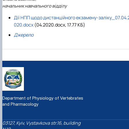
начальник навчального відділу
Дії НПП щодо дистанційного екзамену-заліку_07.04.
020.docx
(04.2020.docx, 17.77 КБ)
Джерело
Department of Physiology of Vertebrates
and Pharmacology
03127, Kyiv, Vystavkova str.16, building