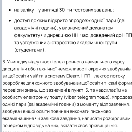
на заліку – у вигляді 30-ти тестових завдань;
доступ до яких відкрито впродовж однієї пари (дві
академічні години), у визначений деканатом
факультету чи дирекцією ННІ час, доведений до НПП
та узгоджений зі старостою академічної групи
(студентами).
6. У випадку відсутності електронного навчального курсу
дисципліни або технічної неможливості окремих здобувачів
вищої освіти увійти в систему Elearn, НПП – лектор потоку
розробляє для кожного здобувача вищої освіти ті самі форм
перевірки знань, що зазначені в пункті 5, та надсилає їм на
особисту електронну пошту (viber, telegram тощо). Упродов
однієї пари (дві академічні години) з моменту відправлення,
здобувач вищої освіти повинен виконати письмово
екзаменаційне чи залікове завдання, написати розбірливим
почерком відповідь на них, вказати своє прізвище ім'я,