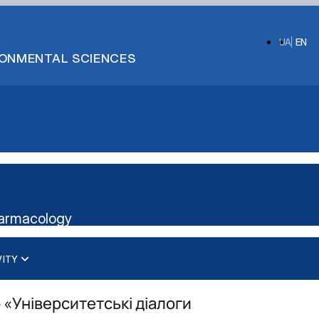
UA
EN
IRONMENTAL SCIENCES
harmacology
VITY
«Університетські діалоги