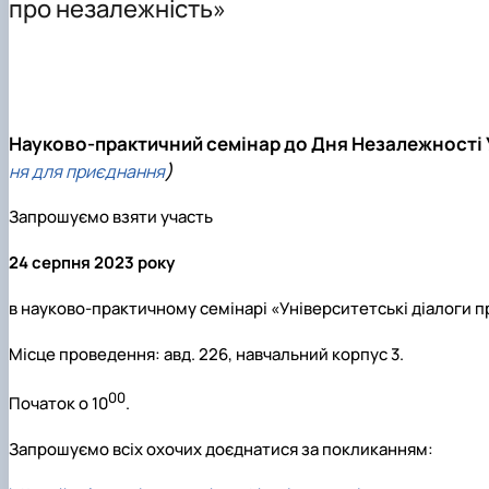
про незалежність»
Structure
Contact Information
Науково-практичний семінар до Дня Незалежності У
)
ня для приєднання
Запрошуємо взяти участь
24 серпня 2023 року
в науково-практичному семінарі «Університетські діалоги п
Місце проведення: авд. 226, навчальний корпус 3.
00
Початок о
10
.
Запрошуємо всіх охочих доєднатися за покликанням: